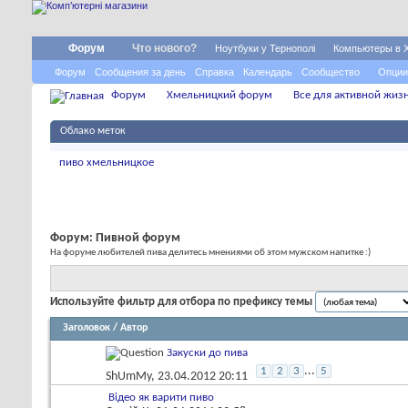
Форум
Что нового?
Ноутбуки у Тернополі
Компьютеры в 
Форум
Сообщения за день
Справка
Календарь
Сообщество
Опции
Форум
Хмельницкий форум
Все для активной жиз
Облако меток
пиво
хмельницкое
Форум:
Пивной форум
На форуме любителей пива делитесь мнениями об этом мужском напитке :)
Используйте фильтр для отбора по префиксу темы
Заголовок
/
Автор
Закуски до пива
...
1
2
3
5
ShUmMy
, 23.04.2012 20:11
Відео як варити пиво