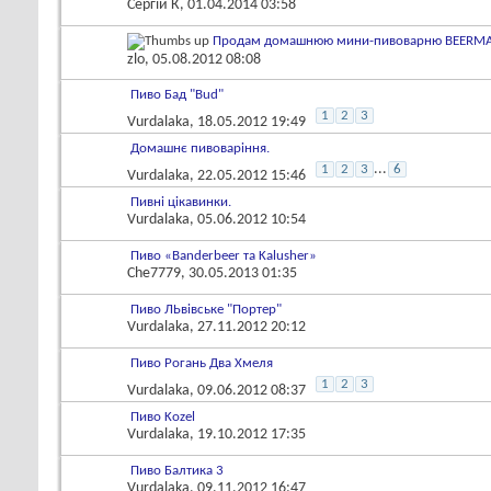
Сергій К
, 01.04.2014 03:58
Продам домашнюю мини-пивоварню BEERMACH
zlo
, 05.08.2012 08:08
Пиво Бад "Bud"
1
2
3
Vurdalaka
, 18.05.2012 19:49
Домашнє пивоваріння.
...
1
2
3
6
Vurdalaka
, 22.05.2012 15:46
Пивні цікавинки.
Vurdalaka
, 05.06.2012 10:54
Пиво «Banderbeer та Kalusher»
Che7779
, 30.05.2013 01:35
Пиво ЛЬвівське "Портер"
Vurdalaka
, 27.11.2012 20:12
Пиво Рогань Два Хмеля
1
2
3
Vurdalaka
, 09.06.2012 08:37
Пиво Kozel
Vurdalaka
, 19.10.2012 17:35
Пиво Балтика 3
Vurdalaka
, 09.11.2012 16:47