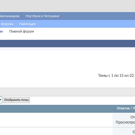
Хмельницком
Ноутбуки в Нетешине
 форума
Навигация
ни
Пивной форум
Темы с 1 по 15 из 22
Ответов
/
П
От
Просмотро
О