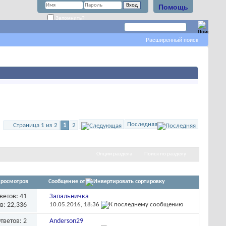
Помощь
Запомнить?
Расширенный поиск
Последняя
Страница 1 из 2
1
2
Опции раздела
Поиск по разделу
росмотров
Сообщение от
ветов:
41
Запальничка
в: 22,336
10.05.2016,
18:36
тветов:
2
Anderson29