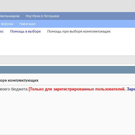
Хмельницком
Ноутбуки в Нетешине
 форума
Навигация
зо
Помощь в выборе
Помощь при выборе комплектующих
оре комплектующих
 своего бюджета
[Только для зарегистрированных пользователей.
Зар