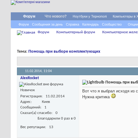
Форум
Что нового?
Ноутбуки у Тернополі
Компьютеры в 
Форум
Сообщения за день
Справка
Календарь
Сообщество
Опции
Форум
Компьютерный форум
Компьютерное желе
Тема:
Помощь при выборе комплектующих
11.02.2014,
11:04
AlexRocket
Помощь при выб
Новичок
Вот что я выбрал исходя из
Регистрация
11.02.2014
Нужна критика
Адрес
Киев
Сообщений
1
Сказал(а) спасибо
0
Благодарили 0 раз в 0
Вес репутации
13