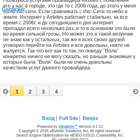
Пользуюсь услугами провайдера Airbites с появления
его у нас в городе, это где то с 2006 года, до этого у меня
было икс-сити. Если сравнивать с Икс-Сити то небо и
земля. Интернет у Airbites работает стабильно, за все
время с 2006г. и до сегодняшнего дня интернет
пропадал всего несколько раз, и то в основном это было
во время сильной грозы. Но может это я такой везунчик
не знаю как у остальных, так же я всех своих друзей
уговорил перейти на Airbites и все довольны, никто не
жалуется. Так что вот как то так, по поводу "Воли"
конкретно ничего не могу сказать, но раньше знакомые у
которых была "Воля" были не очень довольны
качеством услуг данного провайдера.
1
2
3
4
Вход
Full Site
Вверх
Powered by
vBulletin™
Version 4.1.12
Copyright © 2026 vBulletin Solutions, Inc. All rights reserved.
Search Engine Optimization by vBSEO ©2010, Crawlability, Inc.
PC center 2006-2012