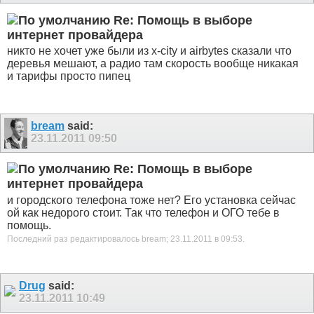
Re: Помощь в выборе
интернет провайдера
никто не хочет уже были из x-city и airbytes сказали что
деревья мешают, а радио там скорость вообще никакая
и тарифы просто пипец
bream
said:
23.11.2011
09:50
Re: Помощь в выборе
интернет провайдера
и городского телефона тоже нет? Его установка сейчас
ой как недорого стоит. Так что телефон и ОГО тебе в
помощь.
Последний раз редактировалось bream; 23.11.2011 в
09:53
.
Drug
said:
23.11.2011
10:49