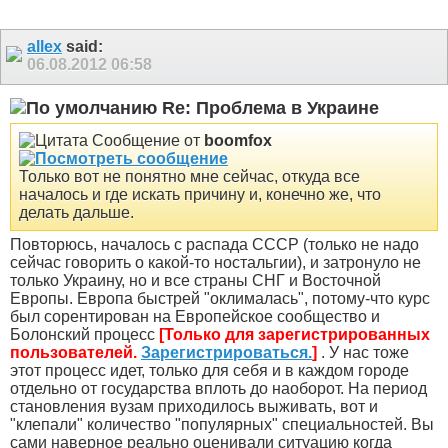
allex
said:
06.08.2012
06:58
Re: Проблема в Украине
Сообщение от
boomfox
Только вот не понятно мне сейчас, откуда все
началось и где искать причину и, конечно же, что
делать дальше.
Повторюсь, началось с распада СССР (только не надо
сейчас говорить о какой-то ностальгии
), и затронуло не
только Украину, но и все страны СНГ и Восточной
Европы. Европа быстрей "оклималась", потому-что курс
был сорентирован на Европейское сообщество и
Болонский процесс
[Только для зарегистрированных
пользователей.
Зарегистрироваться.
]
. У нас тоже
этот процесс идет, только для себя и в каждом городе
отдельно от государства вплоть до наоборот. На период
становления вузам приходилось выживать, вот и
"клепали" количество "популярных" специальностей. Вы
сами наверное реально оценивали ситуацию когда