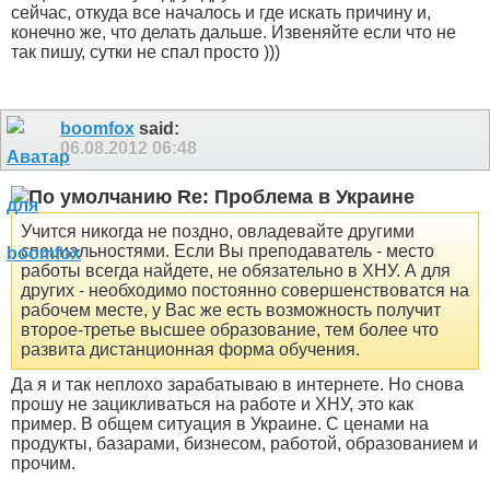
сейчас, откуда все началось и где искать причину и,
конечно же, что делать дальше. Извеняйте если что не
так пишу, сутки не спал просто )))
boomfox
said:
06.08.2012
06:48
Re: Проблема в Украине
Учится никогда не поздно, овладевайте другими
специальностями. Если Вы преподаватель - место
работы всегда найдете, не обязательно в ХНУ. А для
других - необходимо постоянно совершенствоватся на
рабочем месте, у Вас же есть возможность получит
второе-третье высшее образование, тем более что
развита дистанционная форма обучения.
Да я и так неплохо зарабатываю в интернете. Но снова
прошу не зацикливаться на работе и ХНУ, это как
пример. В общем ситуация в Украине. С ценами на
продукты, базарами, бизнесом, работой, образованием и
прочим.