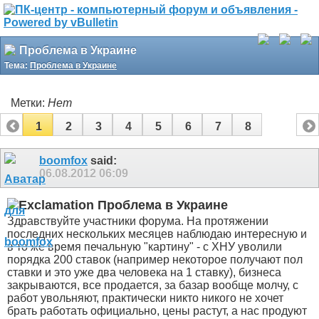
Проблема в Украине
Тема:
Проблема в Украине
Метки:
Нет
1
2
3
4
5
6
7
8
boomfox
said:
06.08.2012
06:09
Проблема в Украине
Здравствуйте участники форума. На протяжении
последних нескольких месяцев наблюдаю интересную и
в то же время печальную "картину" - с ХНУ уволили
порядка 200 ставок (например некоторое получают пол
ставки и это уже два человека на 1 ставку), бизнеса
закрываются, все продается, за базар вообще молчу, с
работ увольняют, практически никто никого не хочет
брать работать официально, цены растут, а нас продуют