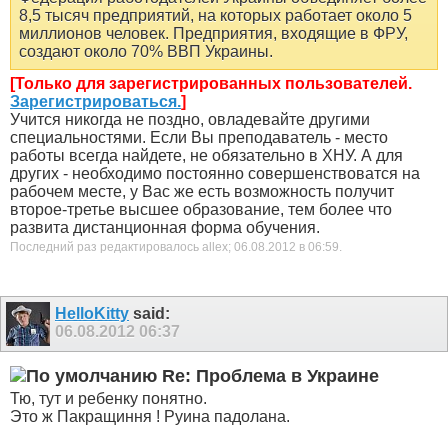
8,5 тысяч предприятий, на которых работает около 5
миллионов человек. Предприятия, входящие в ФРУ,
создают около 70% ВВП Украины.
[Только для зарегистрированных пользователей.
Зарегистрироваться.
]
Учится никогда не поздно, овладевайте другими
специальностями. Если Вы преподаватель - место
работы всегда найдете, не обязательно в ХНУ. А для
других - необходимо постоянно совершенствоватся на
рабочем месте, у Вас же есть возможность получит
второе-третье высшее образование, тем более что
развита дистанционная форма обучения.
Последний раз редактировалось allex; 06.08.2012 в
06:59
.
HelloKitty
said:
06.08.2012
06:37
Re: Проблема в Украине
Тю, тут и ребенку понятно.
Это ж Пакращиння ! Руина падолана.