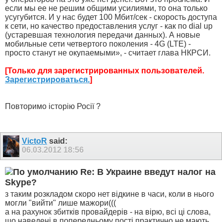
если мы ее не решим общими усилиями, то она только
усугубится. И у нас будет 100 Мбит/сек - скорость доступа
к сети, но качество предоставления услуг - как по dial up
(устаревшая технология передачи данных). А новые
мобильные сети четвертого поколения - 4G (LTE) -
просто станут не окупаемыми», - считает глава НКРСИ.
[Только для зарегистрированных пользователей.
Зарегистрироваться.
]
Повторимо історію Росії ?
VictoR
said:
06.03.2012
18:56
Re: В Украине введут налог на
Skype?
з таким розкладом скоро нет відкине в часи, коли в нього
могли "вийти" лише мажори(((
а на рахунок збитків провайдерів - на вірю, всі ці слова,
що наведені в попередньому пості практично не мають