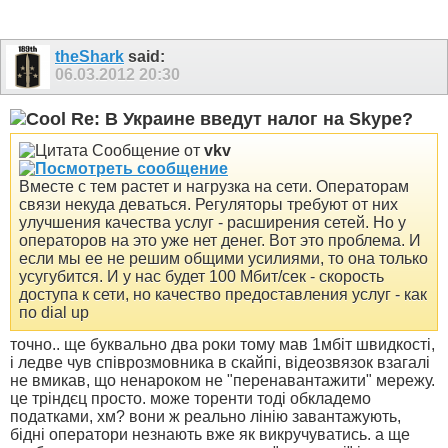
theShark
said:
06.03.2012
20:30
Re: В Украине введут налог на Skype?
Сообщение от
vkv
Вместе с тем растет и нагрузка на сети. Операторам
связи некуда деваться. Регуляторы требуют от них
улучшения качества услуг - расширения сетей. Но у
операторов на это уже нет денег. Вот это проблема. И
если мы ее не решим общими усилиями, то она только
усугубится. И у нас будет 100 Мбит/сек - скорость
доступа к сети, но качество предоставления услуг - как
по dial up
точно.. ще буквально два роки тому мав 1мбіт швидкості,
і ледве чув співрозмовника в скайпі, відеозвязок взагалі
не вмикав, що ненароком не "перенавантажити" мережу.
це тріндєц просто. може торенти тоді обкладемо
податками, хм? вони ж реально лінію завантажують,
бідні оператори незнають вже як викручуватись. а ще