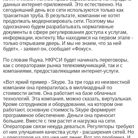
данных интернет-приложений. Это естественно. На
сегодняшний день все сети используются только как
транзитная труба. В результате, компании не хотят
продолжать модернизировать сети. Поэтому мы
однозначно будем разрабатывать нормативные
документы в сфере регулирования доступа к услугам,
информации, контенту. Мы находимся на первом этапе -
только открываем дверь. И мы не знаем, что за ней
будет», - заявил он, сообщает «Фокус».
По словам Яцука, НКРСИ будет начинать переговоры,
как с операторами рынка телекоммуникаций, так и с
компаниями, предоставляющими интернет-услуги.
«Вот яркий пример - Skype. За три года из неизвестной
компании она превратилась в миллиардный по
стоимости актив. Она работает на базе облачных
технологий. Эта компания, можно сказать, виртуальная.
Кроме сотрудников и оборудовании, на котором они
работают, основную стоимость Skype формирует
программное обеспечение. Деньги она приносит
большие. Вместе с тем растет и нагрузка на сети.
Операторам связи некуда деваться. Регуляторы требуют
от них улучшения качества услуг - расширения сетей. Но
у операторов на это уже нет денег. Вот это проблема. И