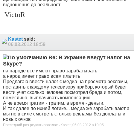
відношення до реальності.
VictoR
Kastet
said:
06.03.2012
18:59
Re: В Украине введут налог на
Skype?
на народе все имеют право зарабатывать
а народ имеет право всем платить
Предлагаю ввести налог с медиа на просмотр рекламы,
поставить к каждому телевизору прибор, который будет
вести учет сколько человек посмотрел бреда и потом,
помесячно, выплачивать компенсацию.
А че время тратим - тратим, а время - деньги.
И так далее по ихней логике... медиа же зарабатывают а
мы не в силе смотреть столько рекламы без доплаты и
новых очков
Последний раз редактировалось Kastet; 06.03.2012 в
19:05
.