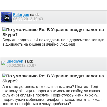
Felorgas
said:
06.03.2012
19:43
Re: В Украине введут налог на
Skype?
Будь які податки, які покладають на підприємства завжди
відбивають на кишені звичайної людини!
un4given
said:
06.03.2012
20:07
Re: В Украине введут налог на
Skype?
А я от не доганяю, от ми за інет платим? Платим. Тоді
яка кому різниця говорю я з кимось по скайку, чи качаю
фільм? Я оплатив послуги, і користуюсь ними як хочу.....
І користувачі мобільних телефонів також платять чималі
кошти за трафік, так в чому проблема?