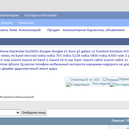
Хмельницком
Ноутбуки в Нетешине
 форума
Навигация
аина, Киев, Хмельницкий
Продам - компьютерная барахолка, объявления
iphone
blackview
bv2000s
doogee
doogee x5
duos
g3
galaxy s2
homtom
homtom ht3
e
meizu
mi band
microsd
nokia
nokia 701
nokia 5228
nokia 5800
nokia 6300
note 3 
x5 max
xiaomi
xiaomi mi band 2
xiaomi mi in-ear basic
xiaomi redmi
xiaomi redmi 1s
уплю iphone 3g
куплю телефон
мобильный
моторола
наушники
недорого
не до
ы дешево
ударопрочный
чехол
шара
Перва
Страница 6 из 103
Последняя
 Объявления Хмельницкий.
Ответов
/
П