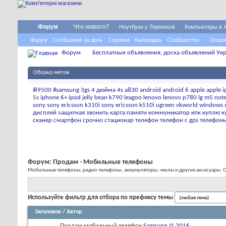
Форум
Что нового?
Ноутбуки у Тернополі
Компьютеры в 
Форум
Сообщения за день
Справка
Календарь
Сообщество
Опции
Форум
Бесплатные объявления, доска объявлений Укр
Облако меток
#i9500
#samsung
3gs
4 дюйма
4s
a830
android
android 6
apple
apple 
5s
iphone 6+
ipod
jelly bean
k790
leagoo
lenovo
lenovo p780
lg
m5 not
sony
sony ericsson k310i
sony ericsson k510i
ugreen
vkworld
windows
дисплей
защитная
звонить
карта памяти
коммуникатор
кпк
куплю
к
сканер
смартфон
срочно
стационар
телефон
телефон с gps
телефон
Форум:
Продам - Мобильные телефоны
Мобильные телефоны, радио телефоны, аккумуляторы, чехлы и другие аксесуары.
Используйте фильтр для отбора по префиксу темы
Заголовок
/
Автор
Продам мобильный телефон
Samsung J1 2016