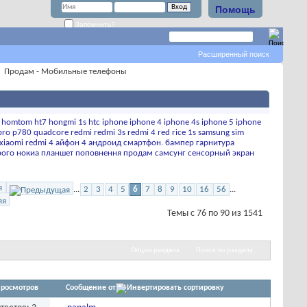
Помощь
Запомнить?
Расширенный поиск
Продам - Мобильные телефоны
homtom ht7
hongmi 1s
htc
iphone
iphone 4
iphone 4s
iphone 5
iphone
pro
p780
quadcore
redmi
redmi 3s
redmi 4
red rice 1s
samsung
sim
xiaomi redmi 4
айфон 4
андроид смартфон.
бампер
гарнитура
рого
нокиа
планшет
поповнення
продам
самсунг
сенсорный экран
я
...
2
3
4
5
6
7
8
9
10
16
56
...
Темы с 76 по 90 из 1541
Опции раздела
Поиск по разделу
росмотров
Сообщение от