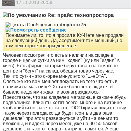
17.11.2010
20:50
Re: прайс технопростора
Сообщение от
dmytrocx75
Понимаете ли, то что я просил в КУ-Нете мне продали
на следующий день. Да, асортимент там меньший, но
там некоторые товары дешевле.
Человек посмотрел что есть в наличии на складе в
городе и целые сутки за ним "ходил" (ну или "ездил" в
киев). Есть фирмы которые берут товар на том же пк-
центре и "бегут" на склад, обещая товар через час.
Так что сутки - это скорее минус этого "...-нЭтА".
Опять же кто вам мешает покупать из того что есть в
наличии на магазине? Хотите большего - ждите. Я
бывало неделями ждал, и вознаграждалось.
Представьте, что вы владелец магазина, в каком-нибудь
подвальчике. Клиенты хотят всего, много и на витрине -
чтоб прийти поглазеть сказать "ООО крутая видяха, хочу
такую через полгода когда будет тсоить в два раза
дешевле" при этом развернуться и уйти - а деньги то
вложены, и видяха через месяц уже на 30-50 баксов
дешевле... и такого товара - витрины ломятся. А еще