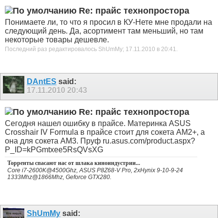
Re: прайс технопростора
Понимаете ли, то что я просил в КУ-Нете мне продали на
следующий день. Да, асортимент там меньший, но там
некоторые товары дешевле.
Последний раз редактировалось ShUmMy; 17.11.2010 в
20:41
.
DAntES
said:
17.11.2010
20:43
Re: прайс технопростора
Сегодня нашел ошибку в прайсе. Материнка ASUS
Crosshair IV Formula в прайсе стоит для сокета AM2+, а
она для сокета AM3. Пруф ru.asus.com/product.aspx?
P_ID=kPGmtxee5RsQVsXG
Торренты спасают нас от шлака киноиндустрии...
Core i7-2600K@4500Ghz, ASUS P8Z68-V Pro, 2xHynix 9-10-9-24
1333Mhz@1866Mhz, Geforce GTX280.
ShUmMy
said: