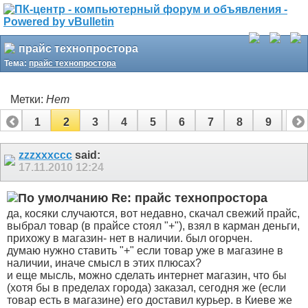
прайс технопростора
Тема:
прайс технопростора
Метки:
Нет
1
2
3
4
5
6
7
8
9
10
11
12
13
14
15
16
zzzxxxccc
said:
17.11.2010
12:24
Re: прайс технопростора
да, косяки случаются, вот недавно, скачал свежий прайс,
выбрал товар (в прайсе стоял "+"), взял в карман деньги,
прихожу в магазин- нет в наличии. был огорчен.
думаю нужно ставить "+" если товар уже в магазине в
наличии, иначе смысл в этих плюсах?
и еще мысль, можно сделать интернет магазин, что бы
(хотя бы в пределах города) заказал, сегодня же (если
товар есть в магазине) его доставил курьер. в Киеве же