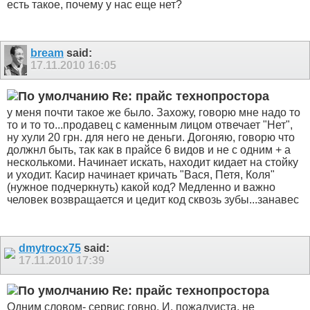
есть такое, почему у нас еще нет?
bream
said:
17.11.2010
16:05
Re: прайс технопростора
у меня почти такое же было. Захожу, говорю мне надо то
то и то то...продавец с каменным лицом отвечает "Нет",
ну хули 20 грн. для него не деньги. Догоняю, говорю что
должнл быть, так как в прайсе 6 видов и не с одним + а
несколькоми. Начинает искать, находит кидает на стойку
и уходит. Касир начинает кричать "Вася, Петя, Коля"
(нужное подчеркнуть) какой код? Медленно и важно
человек возвращается и цедит код сквозь зубы...занавес
dmytrocx75
said:
17.11.2010
17:39
Re: прайс технопростора
Одним словом- сервис говно. И, пожалуиста, не