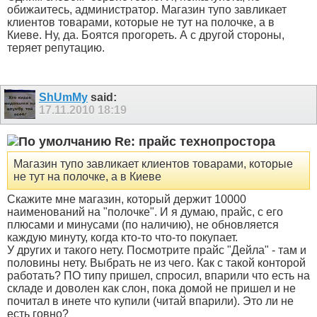
обижаитесь, администратор. Магазин тупо завликает
клиентов товарами, которые не тут на полочке, а в
Киеве. Ну, да. Боятся прогореть. А с другой стороны,
теряет репутацию.
ShUmMy
said:
17.11.2010
18:19
Re: прайс технопростора
Магазин тупо завликает клиентов товарами, которые
не тут на полочке, а в Киеве
Скажите мне магазин, который держит 10000
наименований на "полочке". И я думаю, прайс, с его
плюсами и минусами (по наличию), не обновляется
каждую минуту, когда кто-то что-то покупает.
У других и такого нету. Посмотрите прайс "Дейла" - там и
половины нету. Выбрать не из чего. Как с такой конторой
работать? ПО типу пришел, спросил, впарили что есть на
складе и доволен как слон, пока домой не пришел и не
почитал в инете что купили (читай впарили). Это ли не
есть говно?