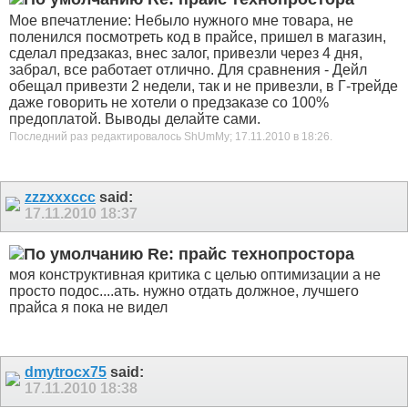
Мое впечатление: Небыло нужного мне товара, не
поленился посмотреть код в прайсе, пришел в магазин,
сделал предзаказ, внес залог, привезли через 4 дня,
забрал, все работает отлично. Для сравнения - Дейл
обещал привезти 2 недели, так и не привезли, в Г-трейде
даже говорить не хотели о предзаказе со 100%
предоплатой. Выводы делайте сами.
Последний раз редактировалось ShUmMy; 17.11.2010 в
18:26
.
zzzxxxccc
said:
17.11.2010
18:37
Re: прайс технопростора
моя конструктивная критика с целью оптимизации а не
просто подос....ать. нужно отдать должное, лучшего
прайса я пока не видел
dmytrocx75
said:
17.11.2010
18:38