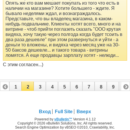
Опять же кто вам мешает покупать из того что есть в
наличии на магазине? Хотите большего - ждите. Я
бывало неделями ждал, и вознаграждалось.
Представьте, что вы владелец магазина, в каком-
нибудь подвальчике. Клиенты хотят всего, много и на
витрине - чтоб прийти поглазеть сказать "ООО крутая
видяха, хочу такую через полгода когда будет тсоить в
два раза дешевле" при этом развернуться и уйти - а
деньги то вложены, и видяха через месяц уже на 30-
50 баксов дешевле... и такого товара - витрины
ломятся. А еще продавцы зарплату хотят - нелюди...
С этим согласен...)
1
2
3
4
5
6
7
8
9
10
11
12
13
14
15
16
Вход
Full Site
Вверх
Powered by
vBulletin™
Version 4.1.12
Copyright © 2026 vBulletin Solutions, Inc. All rights reserved.
Search Engine Optimization by vBSEO ©2010, Crawlability, Inc.