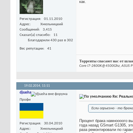
как.
Регистрация
01.11.2010
Адрес
Хмельницкий
Сообщений
3,415
Сказал(а) спасибо
11
Благодарили 430 раз в 302
Вес репутации
41
Торренты спасают нас от шлак
Core i7-2600K@4500Ghz, ASUS P
19.02.2014,
11:11
djsasha
Re: Реальн
Профи
Если серьезно - то брак
Процент брака намноооого вы
Регистрация
30.04.2010
года назад GSmart G1305, эт
Адрес
Хмельницкий
раза ремонтировали по гаран