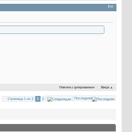
#10
Ответить с цитированием
Вверх
▲
Последняя
Страница 1 из 2
1
2