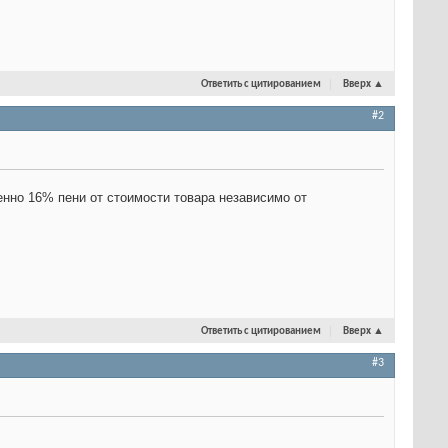
Ответить с цитированием
Вверх
▲
#2
енно 16% пени от стоимости товара независимо от
Ответить с цитированием
Вверх
▲
#3