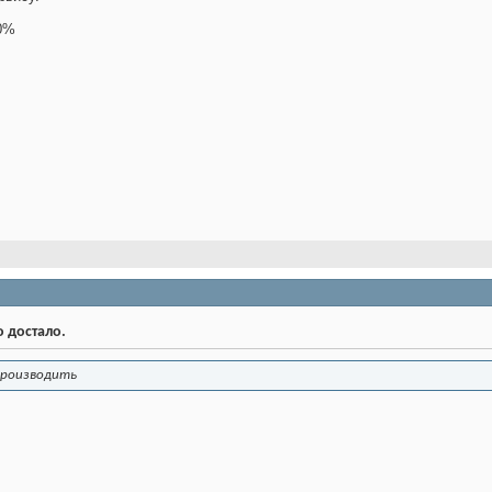
10%
о достало.
производить