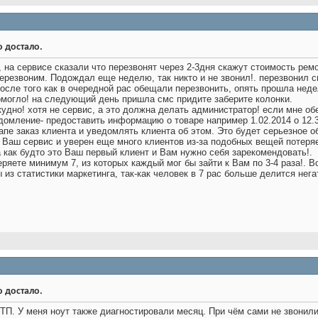
о достало.
, на сервисе сказали что перезвонят через 2-3дня скажут стоимость рем
ерезвоним. Подождал еще неделю, так никто и не звонил!. перезвонил с
осле того как в очередной рас обещали перезвонить, опять прошла недел
помогло! на следующий день пришла смс придите заберите колонки.
скудно! хотя не сервис, а это должна делать администратор! если мне
едомление- предоставить информацию о товаре например 1.02.2014 о 12.
тапе заказ клиента и уведомлять клиента об этом. Это будет серьезное 
в Ваш сервис и уверен еще много клиентов из-за подобных вещей потеряе
а как будто это Ваш первый клиент и Вам нужно себя зарекомендовать!.
ряете минимум 7, из которых каждый мог бы зайти к Вам по 3-4 раза!. В
из статистики маркетинга, так-как человек в 7 рас больше делится нег
о достало.
П. У меня ноут также диагностировали месяц. При чём сами не звонили,