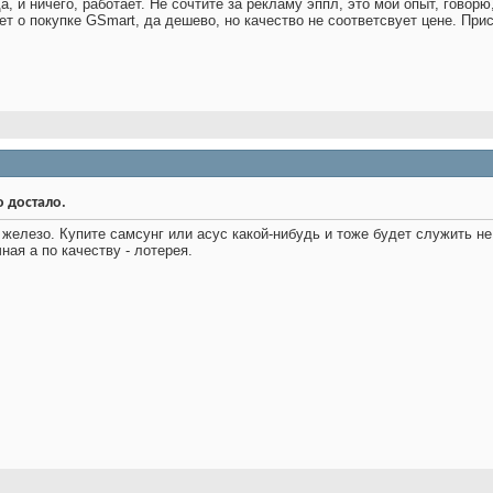
а, и ничего, работает. Не сочтите за рекламу эппл, это мой опыт, говорю
ает о покупке GSmart, да дешево, но качество не соответсвует цене. При
о достало.
а железо. Купите самсунг или асус какой-нибудь и тоже будет служить не
ная а по качеству - лотерея.