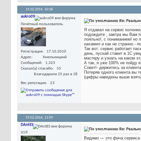
19.02.2014,
10:36
aukro09
Re: Реальн
Почётный пользователь
Я отдавал на сервис колонки
подождите , завтра мы Вам п
лояльно!, с пониманием! но п
нахамил и как не странно - 
Так вот: сервис работает па
Регистрация
17.10.2010
день, пускай ставит в 1С ув
Адрес
Хмельницкий
мастеру и узнать на каком э
А так, я уже 100% не пойду 
Сообщений
1,323
Совет!- держитесь за клиент
Сказал(а) спасибо
55
Потеряв одного клиента вы те
Благодарили 25 раз в 18
(цифры наведены выше взяты 
Вес репутации
23
19.02.2014,
11:09
DAntES
Re: Реальн
V.I.P.
Видимо — это фича сервиса Т