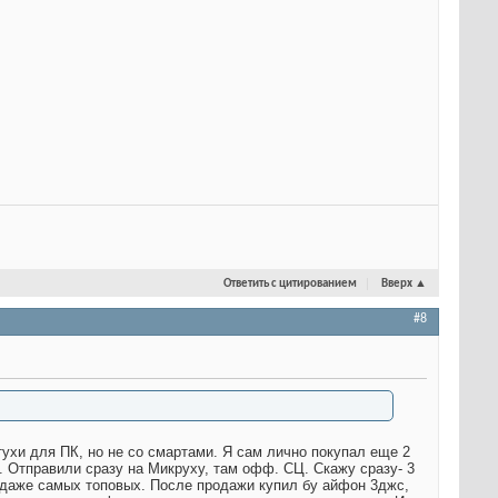
Ответить с цитированием
Вверх
▲
#8
ухи для ПК, но не со смартами. Я сам лично покупал еще 2
. Отправили сразу на Микруху, там офф. СЦ. Скажу сразу- 3
 даже самых топовых. После продажи купил бу айфон 3джс,