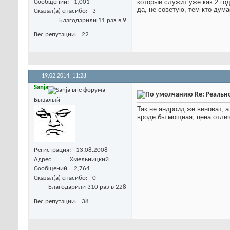
который служит уже как 2 год
Сообщений
1,001
да, не советую, тем кто дум
Сказал(а) спасибо
3
Благодарили 11 раз в 9
Вес репутации
22
19.02.2014,
11:28
Sanja
Re: Реальн
Бывалый
Так не андроид же виноват, 
вроде бы мощная, цена отлич
Регистрация
13.08.2008
Адрес
Хмельницкий
Сообщений
2,764
Сказал(а) спасибо
0
Благодарили 310 раз в 228
Вес репутации
38