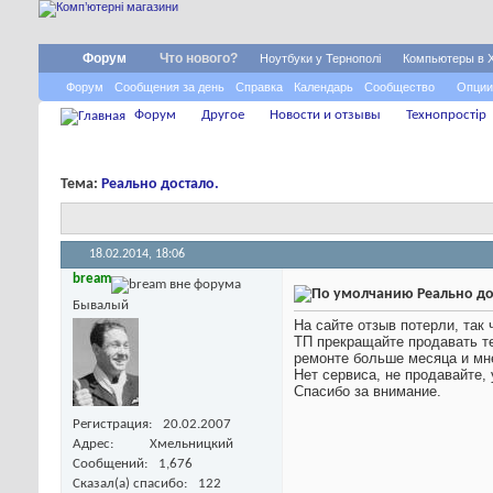
Форум
Что нового?
Ноутбуки у Тернополі
Компьютеры в 
Форум
Сообщения за день
Справка
Календарь
Сообщество
Опции
Форум
Другое
Новости и отзывы
Технопростір
Тема:
Реально достало.
18.02.2014,
18:06
bream
Реально до
Бывалый
На сайте отзыв потерли, так 
ТП прекращайте продавать те
ремонте больше месяца и мне 
Нет сервиса, не продавайте,
Спасибо за внимание.
Регистрация
20.02.2007
Адрес
Хмельницкий
Сообщений
1,676
Сказал(а) спасибо
122