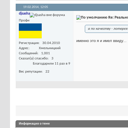
19.02.2014,
12:05
djsasha
Re: Реальн
Профи
а по качеству - лотерея
именно это я и имел ввиду...
Регистрация
30.04.2010
Адрес
Хмельницкий
Сообщений
1,001
Сказал(а) спасибо
3
Благодарили 11 раз в 9
Вес репутации
22
Информация о теме