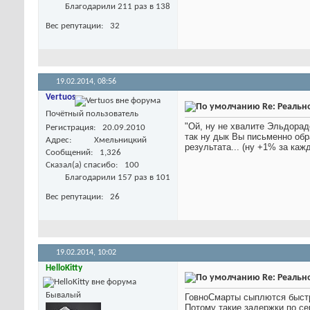
Благодарили 211 раз в 138
Вес репутации
32
19.02.2014,
08:56
Vertuos
Re: Реальн
Почётный пользователь
"Ой, ну не хвалите Эльдорад
Регистрация
20.09.2010
так ну дык Вы письменно обр
Адрес
Хмельницкий
результата... (ну +1% за ка
Сообщений
1,326
Сказал(а) спасибо
100
Благодарили 157 раз в 101
Вес репутации
26
19.02.2014,
10:02
HelloKitty
Re: Реальн
Бывалый
ГовноСмарты сыплются быстр
Потому такие задержки по се