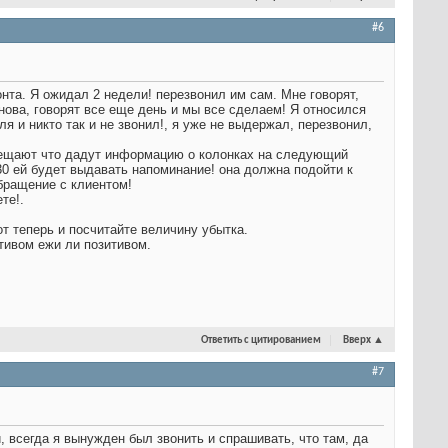
#6
онта. Я ожидал 2 недели! перезвонил им сам. Мне говорят,
нова, говорят все еще день и мы все сделаем! Я относился
я и никто так и не звонил!, я уже не выдержал, перезвонил,
 обещают что дадут информацию о колонках на следующий
30 ей будет выдавать напоминание! она должна подойти к
обращение с клиентом!
те!.
от теперь и посчитайте величину убытка.
ативом ежи ли позитивом.
Ответить с цитированием
Вверх
▲
#7
 всегда я вынужден был звонить и спрашивать, что там, да