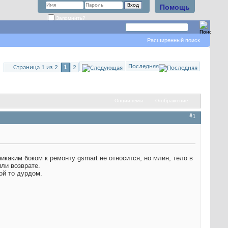
Помощь
Запомнить?
Расширенный поиск
Последняя
Страница 1 из 2
1
2
Опции темы
Отображение
#1
каким боком к ремонту gsmart не относится, но млин, тело в
или возврате.
ой то дурдом.