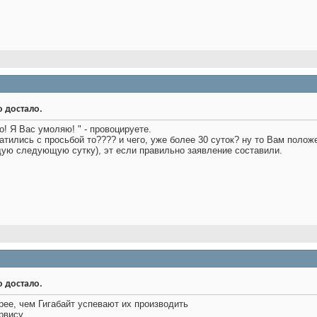
о достало.
о! Я Вас умоляю! " - провоцируете.
атились с просьбой то???? и чего, уже более 30 суток? ну то Вам полож
ждую следующую сутку), эт если правильно заявление составили.
о достало.
ее, чем Гигабайт успевают их производить
рвису.