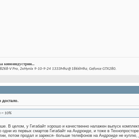
а киноиндустрии...
8Z68-V Pro, 2xHynix 9-10-9-24 1333Mhz@1866Mhz, Geforce GTX280.
о достало.
а ~ 10%
ше. В целом, у Гигабайт хорошо и качественно налажен выпуск комплект
о одни из первых смартов Гигабайт на Андроиде, и тоже в Технопросторе
тии, потом продал и зарекся- больше телефонов на Андроиде не куплю,