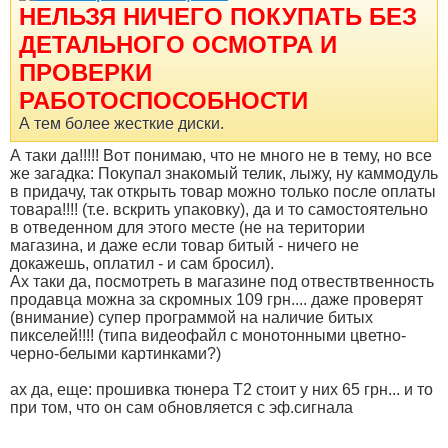
НЕЛЬЗЯ НИЧЕГО ПОКУПАТЬ БЕЗ
ДЕТАЛЬНОГО ОСМОТРА И
ПРОВЕРКИ
РАБОТОСПОСОБНОСТИ
А тем более жесткие диски.
А таки да!!!!! Вот понимаю, что не много не в тему, но все
же загадка: Покупал знакомый телик, лыжу, ну каммодуль
в придачу, так открыть товар можно только после оплаты
товара!!!! (т.е. вскрить упаковку), да и то самостоятельно
в отведенном для этого месте (не на територии
магазина, и даже если товар битый - ничего не
докажешь, оплатил - и сам бросил).
Ах таки да, посмотреть в магазине под отвествтвенность
продавца можна за скромных 109 грн.... даже проверят
(внимание) супер программой на наличие битых
пикселей!!!! (типа видеофайл с монотонными цветно-
черно-белыми картинками?)
ах да, еще: прошивка тюнера Т2 стоит у них 65 грн... и то
при том, что он сам обновляется с эф.сигнала