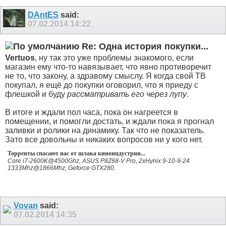
DAntES
said:
07.02.2014
14:22
Re: Одна история покупки...
Vertuos
, ну так это уже проблемы знакомого, если
магазин ему что-то навязывает, что явно противоречит
не то, что закону, а здравому смыслу. Я когда свой ТВ
покупал, я ещё до покупки оговорил, что я приеду с
флешкой и буду
рассматривать его через лупу
.
В итоге и ждали пол часа, пока он нагреется в
помещении, и помогли достать, и ждали пока я прогнал
заливки и ролики на динамику. Так что не показатель.
Зато все довольны и никаких вопросов ни у кого нет.
Торренты спасают нас от шлака киноиндустрии...
Core i7-2600K@4500Ghz, ASUS P8Z68-V Pro, 2xHynix 9-10-9-24
1333Mhz@1866Mhz, Geforce GTX280.
Vovan
said:
07.02.2014
14:35