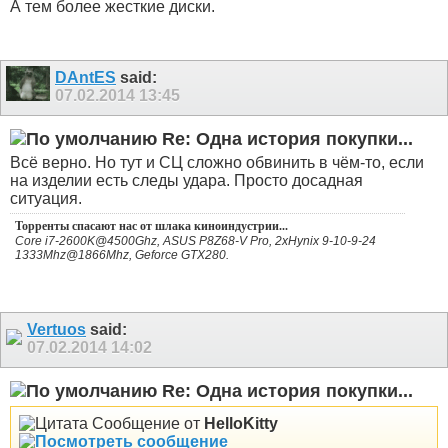
А тем более жесткие диски.
DAntES
said:
07.02.2014
13:45
Re: Одна история покупки...
Всё верно. Но тут и СЦ сложно обвинить в чём-то, если
на изделии есть следы удара. Просто досадная
ситуация.
Торренты спасают нас от шлака киноиндустрии...
Core i7-2600K@4500Ghz, ASUS P8Z68-V Pro, 2xHynix 9-10-9-24
1333Mhz@1866Mhz, Geforce GTX280.
Vertuos
said:
07.02.2014
14:02
Re: Одна история покупки...
Сообщение от
HelloKitty