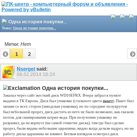
Одна история покупки...
Тема:
Одна история покупки...
Метки:
Нет
1
2
Nserget
said:
06.02.2014
18:24
Одна история покупки...
Заказал через сайт жесткий диск WD10EFRX. Вчера забрал в пункте
выдачи в ТК Европа. Диск был упаковке
(стального цвета
пакет
). Пакет был
запаян со всех сторон (заводская упаковка), но по середине полукругом
был небольшой прорез, диск дастать из него не было возможно, как сказали
потом, для сканирования штрих-кода. При получении упаковку не
разрывал, да на корпусе (на самой этикетке диска), там где был сделан
прорез, были видны небольшие царапины, видно когда делали надрез, но на
работу диска царапины не влияют. Беглым взглядом осмотрел диск.