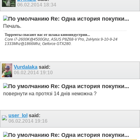
06.02.2014
18:34
Re: Одна история покупки...
Печаль.
Торренты спасают нас от шлака киноиндустрии...
Core i7-2600K@4500Ghz, ASUS P8Z68-V Pro, 2xHynix 9-10-9-24
1333Mhz@1866Mhz, Geforce GTX280.
Vurdalaka
said:
06.02.2014
19:10
Re: Одна история покупки...
повернути на протязі 14 днів неможна ?
user_lol
said:
06.02.2014
19:16
Re: Одна история покупки...