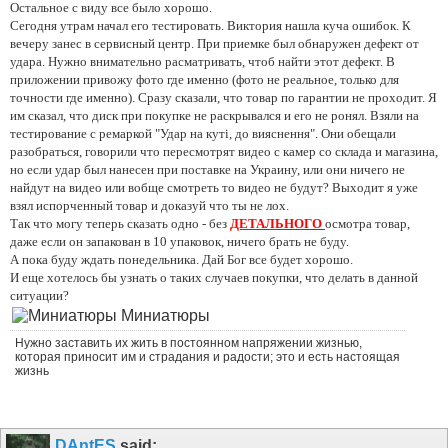
Остальное с виду все было хорошо.
Сегодня утрам начал его тестировать. Виктория нашла куча ошибок. К
вечеру занес в сервисный центр. При приемке был обнаружен дефект от
удара. Нужно внимательно расматривать, чтоб найти этот дефект. В
приложении привожу фото где именно (фото не реальное, только для
точности где именно). Сразу сказали, что товар по гарантии не проходит. Я
им сказал, что диск при покупке не раскрывался и его не ронял. Взяли на
тестирование с ремаркой "Удар на куті, до вияснення". Они обещали
разобраться, говорили что пересмотрят видео с камер со склада и магазина,
но если удар был нанесен при поставке на Украину, или они ничего не
найдут на видео или вобще смотреть то видео не будут? Выходит я уже
взял испорченный товар и доказуй что ты не лох.
Так что могу теперь сказать одно - без
ДЕТАЛЬНОГО
осмотра товар,
даже если он запакован в 10 упаковок, ничего брать не буду.
А пока буду ждать понедельника. Дай Бог все будет хорошо.
И еще хотелось бы узнать о таких случаев покупки, что делать в данной
ситуации?
Миниатюры
Нужно заставить их жить в постоянном напряжении жизнью,
которая приносит им и страдания и радости; это и есть настоящая
жизнь
DAntES
said: