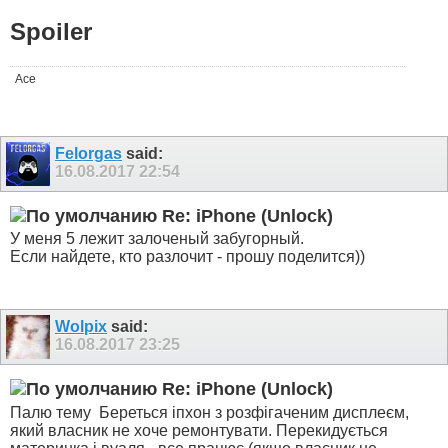
Spoiler
Ace
Felorgas
said:
16.08.2017
22:54
Re: iPhone (Unlock)
У меня 5 лежит залоченый забугорный.
Если найдете, кто разлочит - прошу поделится))
Wolpix
said:
16.08.2017
23:25
Re: iPhone (Unlock)
Палю тему
Береться іпхон з розфігаченим дисплеєм,
який власник не хоче ремонтувати. Перекидується