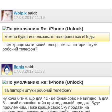
Wolpix
said:
17.08.2017
11:19
Re: iPhone (Unlock)
можно будет использовать телефоны как иПоды
І чим краще мати такий плеєр, ніж за півтори штуки
робочий телефон?
flopix
said:
17.08.2017
11:33
Re: iPhone (Unlock)
за півтори штуки робочий телефон?
ну хоча б тим, що для 4с - це фінансово не вигідно, а для
5 - такий франкінштейн при подальшій продажі буде
проблемним, і вже краще свою 5ку продати на
запчастини і докласти до справної в норм стані.