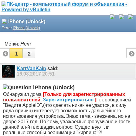
iPhone (Unlock)
Тема:
iPhone (Unlock)
Метки:
Нет
1
2
KarrVanKain
said:
16.08.2017
20:51
iPhone (Unlock)
Обнаружил дома
[Только для зарегистрированных
пользователей.
Зарегистрироваться.
]
, с сообщением
"Ведите AppleID",(что сделать никак не удастся, в силу
ряда причин) интересует возможность дальнейшего
использования устройства. Знаю тема - заезжена, но на
дворе 2017 год. По сему, уважаемые форумчане и гости
данной эл-й площадки, вопрос: Существуют ли
реальные способы реанимации "кирпича"?!