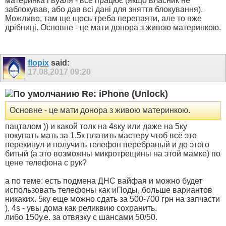
материнка і вуаля - все працює (якщо власник не
заблокував, або дав всі дані для зняття блокування).
Можливо, там ще щось треба перепаяти, але то вже
дрібниці. Основне - це мати донора з живою материнкою.
flopix
said:
17.08.2017
09:20
Re: iPhone (Unlock)
Основне - це мати донора з живою материнкою.
пацталом )) и какой толк на 4sку или даже на 5ку
покупать мать за 1.5к платить мастеру чтоб всё это
перекинул и получить телефон перебраный и до этого
битый (а это возможны микротрещины на этой мамке) по
цене телефона с рук?
а по теме: есть подмена ДНС вайфая и можно будет
использовать телефоны как иПоды, больше вариантов
никаких. 5ку еще можно сдать за 500-700 грн на запчасти
), 4s - увы дома как реликвию сохранить.
либо 150у.е. за отвязку с шансами 50/50.