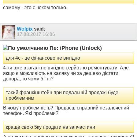
самому - это с чеком только.
Wolpix
said:
17.08.2017
16:06
Re: iPhone (Unlock)
для 4с - це фінансово не вигідно
4-ки вже взагалі не вигідно серйозно ремонтувати. Але
якщо є можливість на халяву чи за дешево дістати
донора, то чому б і ні?
такий франкінштейн при подальшій продажі буде
проблемним
В чому проблемність? Продаєш справний незалочений
телефон. Які проблеми?
краще свою 5ку продати на запчастини
А не думали, навіщо ж люди купують залочені телефони?