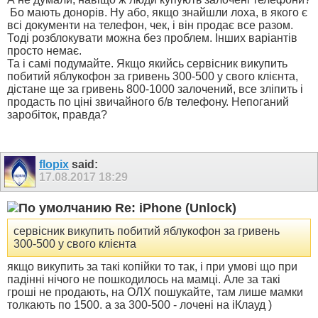
Бо мають донорів. Ну або, якщо знайшли лоха, в якого є
всі документи на телефон, чек, і він продає все разом.
Тоді розблокувати можна без проблем. Інших варіантів
просто немає.
Та і самі подумайте. Якщо якийсь сервісник викупить
побитий яблукофон за гривень 300-500 у свого клієнта,
дістане ще за гривень 800-1000 залочений, все зліпить і
продасть по ціні звичайного б/в телефону. Непоганий
заробіток, правда?
flopix
said:
17.08.2017
18:29
Re: iPhone (Unlock)
сервісник викупить побитий яблукофон за гривень
300-500 у свого клієнта
якщо викупить за такі копійки то так, і при умові що при
падінні нічого не пошкодилось на мамці. Але за такі
гроші не продають, на ОЛХ пошукайте, там лише мамки
толкають по 1500. а за 300-500 - лочені на іКлауд )