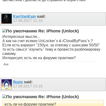
KarrVanKain
said:
17.08.2017
12:34
Re: iPhone (Unlock)
Интересные мысли...
А как на счет всяких UnLocker`s & iCloudByPass`s ?
Если есть вариант "150у.е. за отвязку с шансами 50/50"
то есть смысл "изучить" тему и провести разблокировку
самому.
Интересует, есть ли на форуме практики?
Ace
flopix
said:
17.08.2017
13:16
Re: iPhone (Unlock)
есть ли на форуме практики?