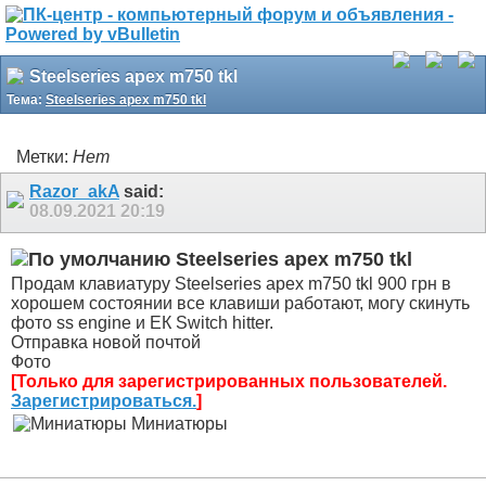
Steelseries apex m750 tkl
Тема:
Steelseries apex m750 tkl
Метки:
Нет
Razor_akA
said:
08.09.2021
20:19
Steelseries apex m750 tkl
Продам клавиатуру Steelseries apex m750 tkl 900 грн в
хорошем состоянии все клавиши работают, могу скинуть
фото ss engine и ЕК Switch hitter.
Отправка новой почтой
Фото
[Только для зарегистрированных пользователей.
Зарегистрироваться.
]
Миниатюры