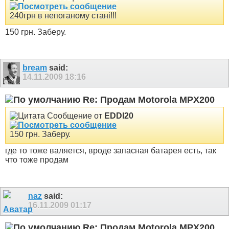
240грн в непоганому стані!!!
150 грн. Заберу.
bream
said:
14.11.2009
18:16
Re: Продам Motorola MPX200
Сообщение от
EDDI20
150 грн. Заберу.
где то тоже валяется, вроде запасная батарея есть, так
что тоже продам
naz
said:
16.11.2009
01:17
Re: Продам Motorola MPX200