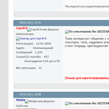
Последний раз редактировалос
08.05.2011,
23:01
Сергій К
Re: БЕСПЛА
Administrator
Тоже интересует общение с н
лохотрон, типа: кадровое аг
Регистрация
14.05.2006
стоит очередь претендентов
Адрес
Хмельницький
Сообщений
1,439
Сказал(а) спасибо
467
Благодарили 154 раз в 96
Вес репутации
31
[Только для зарегистрированны
09.05.2011,
02:08
Wolpix
Re: БЕСПЛА
Gold user