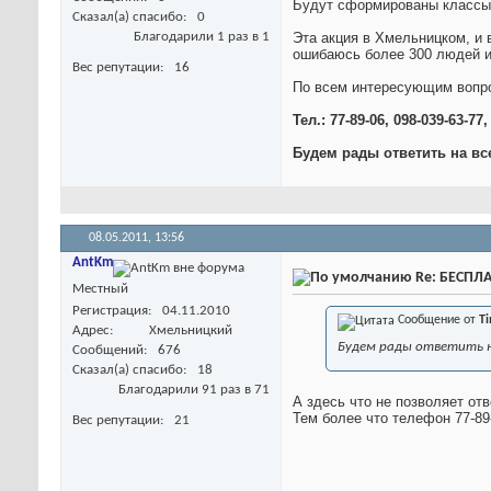
Будут сформированы классы п
Сказал(а) спасибо
0
Благодарили 1 раз в 1
Эта акция в Хмельницком, и 
ошибаюсь более 300 людей и 
Вес репутации
16
По всем интересующим вопр
Тел.: 77-89-06, 098-039-63-77,
Будем рады ответить на вс
08.05.2011,
13:56
AntKm
Re: БЕСПЛА
Местный
Регистрация
04.11.2010
Сообщение от
T
Адрес
Хмельницкий
Будем рады ответить н
Сообщений
676
Сказал(а) спасибо
18
Благодарили 91 раз в 71
А здесь что не позволяет от
Тем более что телефон 77-89-
Вес репутации
21