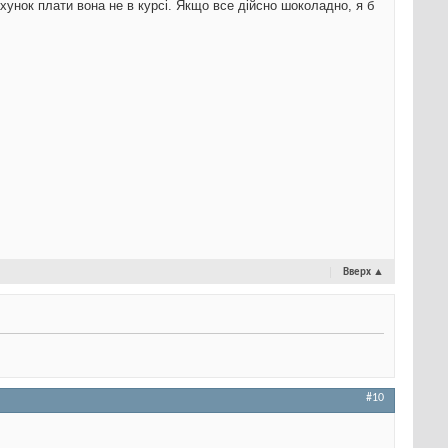
хунок плати вона не в курсі. Якщо все дійсно шоколадно, я б
Вверх
▲
#10