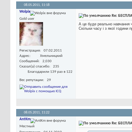
08.05.2011,
11:18
Wolpix
Re: БЕСПЛА
Gold user
А це буде реально навчання 
Скільки часу і з якої години
Регистрация
07.02.2011
Адрес
Хмельницкий
Сообщений
2,030
Сказал(а) спасибо
235
Благодарили 139 раз в 122
Вес репутации
29
08.05.2011,
11:22
AntKm
Re: БЕСПЛА
Местный