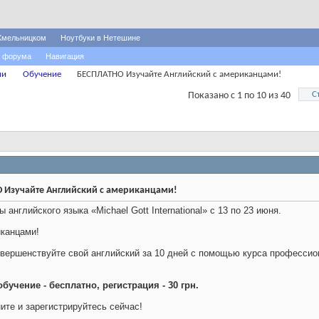
Хмельницком
Ноутбуки в Нетешине
 форума
Навигация
ни
Обучение
БЕСПЛАТНО Изучайте Английский с американцами!
С
Показано с 1 по 10 из 40
Изучайте Английский с американцами!
 английского языка «Michael Gott International» с 13 по 23 июня.
иканцами!
овершенствуйте свой английский за 10 дней с помощью курса професси
бучение - бесплатно, регистрация - 30 грн.
ите и зарегистрируйтесь сейчас!