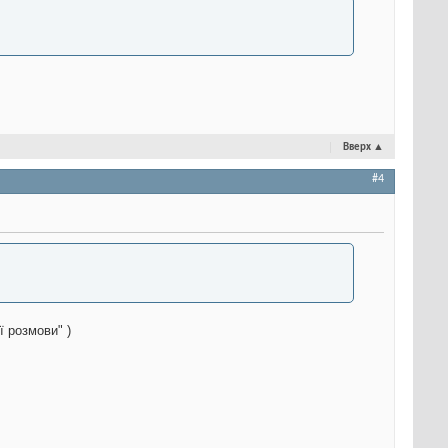
Вверх
▲
#4
ої розмови"
)