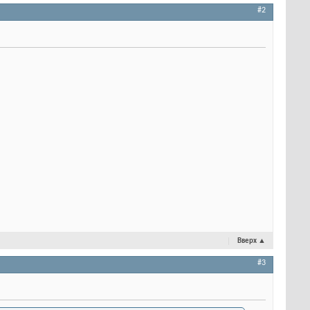
#2
Вверх
▲
#3