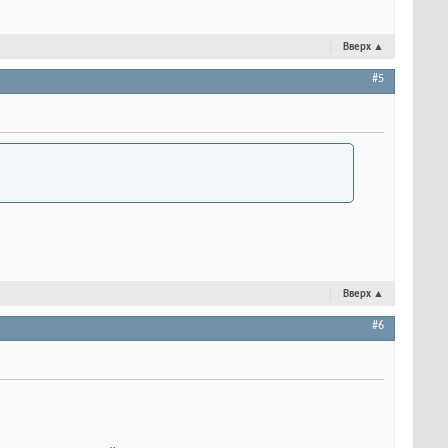
Вверх
▲
#5
Вверх
▲
#6