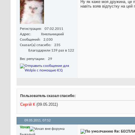
Ну як каже моя дружина, це п
навіть взяв відпустку на цей 
Регистрация
07.02.2011
Адрес
Хмельницкий
Сообщений
2,030
Сказал(а) спасибо
235
Благодарили 139 раз в 122
Вес репутации
29
Пользователь сказал cпасибо:
Сергій К
(09.05.2011)
09.05.2011,
07:52
Vovan
Re: БЕСПЛА
Бывалый