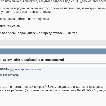
о изучению английского, каждый подберет под себя, удобное ему время
во многих городах Украины проходит уже не первый раз, и каждый раз о
у всех только позитивные отклики.
осам, обращайтесь по телефонам:
 093-759-25-28.
е вопросы, обращайтесь по предоставленным тел.
ТНО Изучайте Английский с американцами!
ima2785
а все вопросы
ветить на поставленный вопрос.? Зачем создавать ажиотаж с дозвоном.
06 - не работает ( это интертелеком ) а по телефону 098-039-63-77 деву