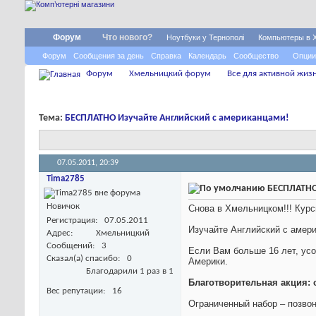
Форум
Что нового?
Ноутбуки у Тернополі
Компьютеры в 
Форум
Сообщения за день
Справка
Календарь
Сообщество
Опции
Форум
Хмельницкий форум
Все для активной жиз
Тема:
БЕСПЛАТНО Изучайте Английский с американцами!
07.05.2011,
20:39
Tima2785
БЕСПЛАТНО 
Новичок
Снова в Хмельницком!!! Курсы
Регистрация
07.05.2011
Изучайте Английский с амер
Адрес
Хмельницкий
Сообщений
3
Если Вам больше 16 лет, ус
Сказал(а) спасибо
0
Америки.
Благодарили 1 раз в 1
Благотворительная акция: о
Вес репутации
16
Ограниченный набор – позвон