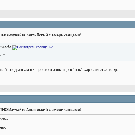
ТНО Изучайте Английский с американцами!
ima2785
ция
 благодійні акції? Просто я звик, що в "нас" сир самі знаєте де...
ТНО Изучайте Английский с американцами!
ерес.
юня.