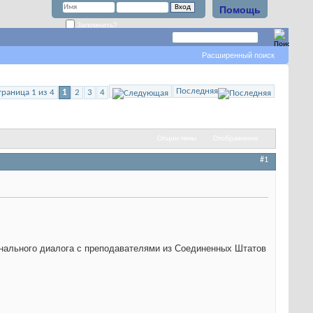
Помощь
Запомнить?
Расширенный поиск
Последняя
траница 1 из 4
1
2
3
4
Опции темы
Отображение
#1
онального диалога с преподавателями из Соединенных Штатов