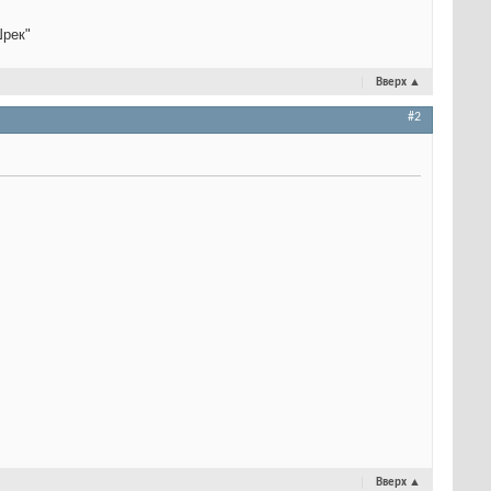
Шрек"
Вверх
▲
#2
Вверх
▲