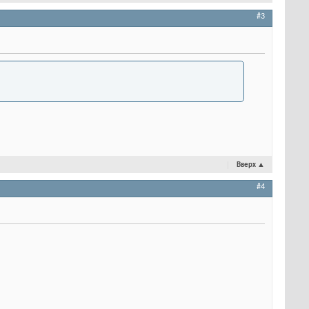
#3
Вверх
▲
#4