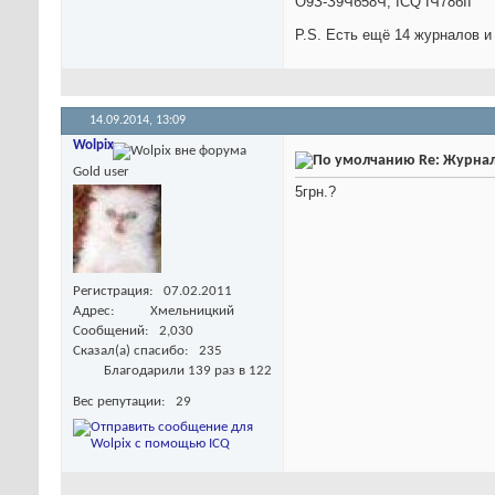
О9З-З9Чб58Ч, ICQ IЧ78бII
P.S. Есть ещё 14 журналов и
14.09.2014,
13:09
Wolpix
Re: Журнал
Gold user
5грн.?
Регистрация
07.02.2011
Адрес
Хмельницкий
Сообщений
2,030
Сказал(а) спасибо
235
Благодарили 139 раз в 122
Вес репутации
29