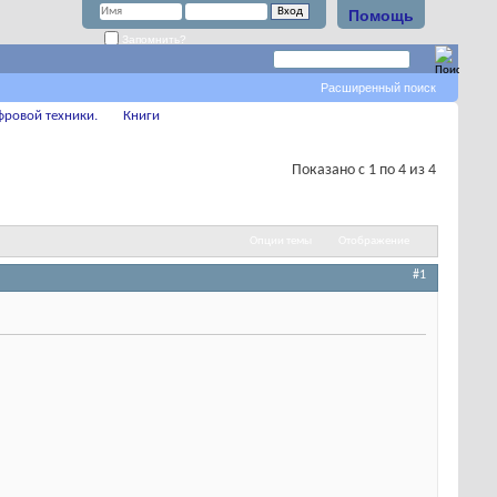
Помощь
Запомнить?
Расширенный поиск
фровой техники.
Книги
Показано с 1 по 4 из 4
Опции темы
Отображение
#1
.