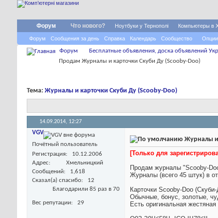
Форум
Что нового?
Ноутбуки у Тернополі
Компьютеры в 
Форум
Сообщения за день
Справка
Календарь
Сообщество
Опции
Форум
Бесплатные объявления, доска объявлений Укр
Продам Журналы и карточки Скуби Ду (Scooby-Doo)
Тема:
Журналы и карточки Скуби Ду (Scooby-Doo)
14.09.2014,
12:27
VGV
Журналы и 
Почётный пользователь
[Только для зарегистриро
Регистрация
10.12.2006
Адрес
Хмельницкий
Продам журналы "Scooby-Doo
Сообщений
1,618
Журналы (всего 45 штук) в от
Сказал(а) спасибо
12
Благодарили 85 раз в 70
Карточки Scooby-Doo (Скуби-
Обычные, бонус, золотые, чу
Вес репутации
29
Есть оригинальная жестяная 