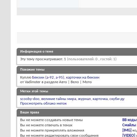
Информация о теме
Эту тему просматривают: 1
(пользователей: 0 , гостей: 1)
Похожие темы
Куплю
Бензин (а-92, а-95), карточки на бензин
от Vadimster в разделе Авто | Вело | Мото
Метки этой темы
scooby-doo
,
великие тайны мира
,
журнал
,
карточка
,
скуби-ду
Просмотреть облако меток
Ваши права
Вы
не можете
создавать новые темы
BB коды
Вы
не можете
отвечать в темах
Смайлы
Вы
не можете
прикреплять вложения
[IMG]
ко
Вы
не можете
редактировать свои сообщения
[VIDEO]