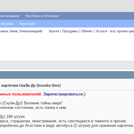
Хмельницком
Ноутбуки в Нетешине
 форума
Навигация
аина, Киев, Хмельницкий
Купля | Продажа | Обмен | Услуги - все, кроме ци
карточки Скуби Ду (Scooby-Doo)
ванных пользователей.
Зарегистрироваться.
]
 (Скуби-Ду)! Великие тайны мира"
личном состоянии, есть папка к ним.
Ду) 194 штуки.
деса, страшилки, монстрмания, есть светящиеся в темноте и прочие.
коробочка де Агостини в виде автобуса (2 штуки) для хранения карточек