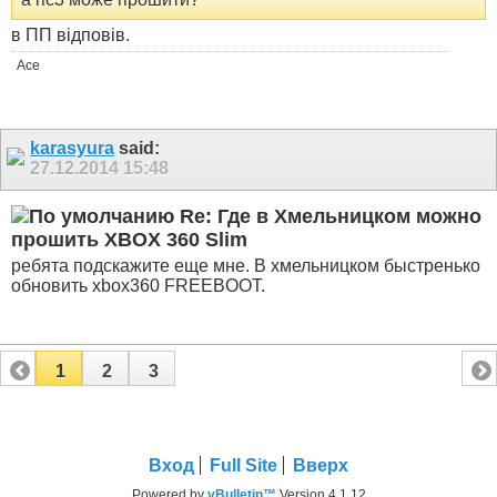
в ПП відповів.
Ace
karasyura
said:
27.12.2014
15:48
Re: Где в Хмельницком можно
прошить XBOX 360 Slim
ребята подскажите еще мне. В хмельницком быстренько
обновить xbox360 FREEBOOT.
1
2
3
Вход
Full Site
Вверх
Powered by
vBulletin™
Version 4.1.12