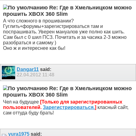
Re: Где в Хмельницком можно
прошить XBOX 360 Slim
А что сложного в прошивании?
Гуглить+форумы+зарегистрироваться там и
поспрашивать. Уверен мануалов уже полно как шить.
Сам был с 0 шил ПС3. Почитать и за часика 2-3 можно
разобраться и самому )
Оно ж и интереснее как бы!
Dangar11
said:
22.04.2012
11:48
Re: Где в Хмельницком можно
прошить XBOX 360 Slim
Чел на будущее
[Только для зарегистрированных
пользователей.
Зарегистрироваться.
]
класный сайт,
сам оттуда буду брать!
yura1975
said: