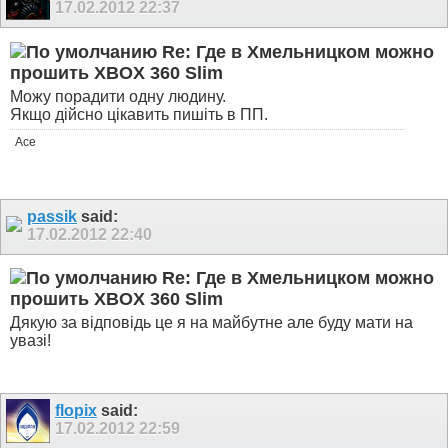
17.02.2012
22:37
Re: Где в Хмельницком можно
прошить XBOX 360 Slim
Можу порадити одну людину.
Якщо дійсно цікавить пишіть в ПП.
Ace
passik
said:
17.02.2012
22:40
Re: Где в Хмельницком можно
прошить XBOX 360 Slim
Дякую за відповідь це я на майбутне але буду мати на
увазі!
flopix
said:
17.02.2012
22:59