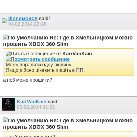
Филимонов
said:
04.02.2014
22:48
Re: Где в Хмельницком можно
прошить XBOX 360 Slim
Сообщение от
KarrVanKain
Можу порадити одну людину.
Якщо дійсно цікавить пишіть в ПП.
а пс3 може прошити?
KarrVanKain
said:
05.02.2014
01:51
Re: Где в Хмельницком можно
прошить XBOX 360 Slim
а пс3 може прошити?