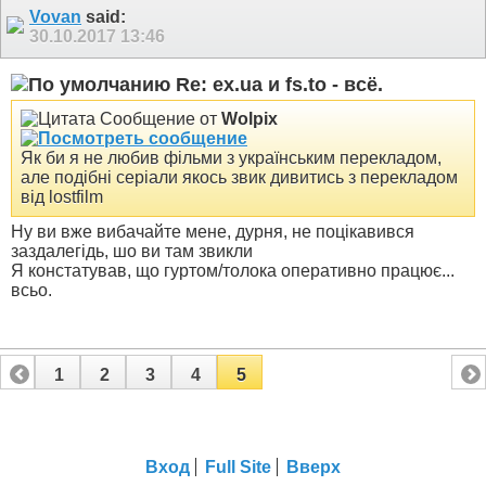
Vovan
said:
30.10.2017
13:46
Re: ex.ua и fs.to - всё.
Сообщение от
Wolpix
Як би я не любив фільми з українським перекладом,
але подібні серіали якось звик дивитись з перекладом
від lostfilm
Ну ви вже вибачайте мене, дурня, не поцікавився
заздалегідь, шо ви там звикли
Я констатував, що гуртом/толока оперативно працює...
всьо.
1
2
3
4
5
Вход
Full Site
Вверх