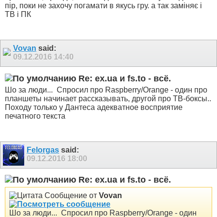
пір, поки не захочу погамати в якусь гру. а так заміняє і
ТВ і ПК
Vovan
said:
09.12.2016
14:40
Re: ex.ua и fs.to - всё.
Шо за люди...
Спросил про Raspberry/Orange - один про
планшеты начинает рассказывать, другой про ТВ-боксы..
Походу только у Дантеса адекватное восприятие
печатного текста
Felorgas
said:
09.12.2016
18:00
Re: ex.ua и fs.to - всё.
Сообщение от
Vovan
Шо за люди...
Спросил про Raspberry/Orange - один