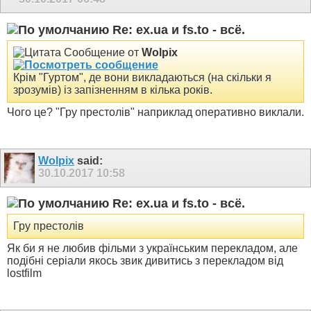
Re: ex.ua и fs.to - всё.
Сообщение от
Wolpix
Крім "Гуртом", де вони викладаються (на скільки я
зрозумів) із запізненням в кілька років.
Чого це? "Гру престолів" наприклад оперативно виклали.
Wolpix
said:
30.10.2017
10:58
Re: ex.ua и fs.to - всё.
Гру престолів
Як би я не любив фільми з українським перекладом, але
подібні серіали якось звик дивитись з перекладом від
lostfilm