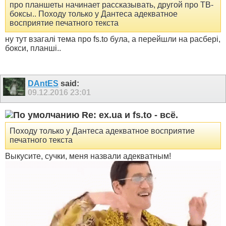
про планшеты начинает рассказывать, другой про ТВ-
боксы.. Походу только у Дантеса адекватное
восприятие печатного текста
ну тут взагалі тема про fs.to була, а перейшли на расбері,
бокси, планші..
DAntES
said:
09.12.2016
23:01
Re: ex.ua и fs.to - всё.
Походу только у Дантеса адекватное восприятие
печатного текста
Выкусите, сучки, меня назвали адекватным!