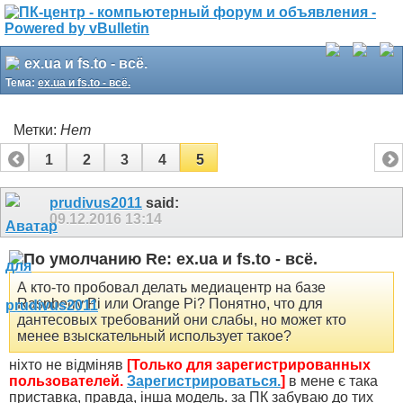
ex.ua и fs.to - всё.
Тема:
ex.ua и fs.to - всё.
Метки:
Нет
1
2
3
4
5
prudivus2011
said:
09.12.2016
13:14
Re: ex.ua и fs.to - всё.
А кто-то пробовал делать медиацентр на базе
Raspberry Pi или Orange Pi? Понятно, что для
дантесовых требований они слабы, но может кто
менее взыскательный использует такое?
ніхто не відміняв
[Только для зарегистрированных
пользователей.
Зарегистрироваться.
]
в мене є така
приставка, правда, інша модель. за ПК забуваю до тих