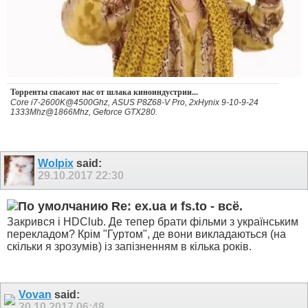
Торренты спасают нас от шлака киноиндустрии...
Core i7-2600K@4500Ghz, ASUS P8Z68-V Pro, 2xHynix 9-10-9-24
1333Mhz@1866Mhz, Geforce GTX280.
Wolpix
said:
29.10.2017
22:30
Re: ex.ua и fs.to - всё.
Закрився і HDClub. Де тепер брати фільми з українським
перекладом? Крім "Гуртом", де вони викладаються (на
скільки я зрозумів) із запізненням в кілька років.
Vovan
said:
30.10.2017
06:48