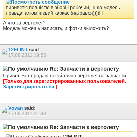
пиривет!є повністю в зборі і робочий, інша модель
правда, алюмінієвий каркас (награвся))))!!!
А что за вертолет?
Модель можешь написать, и фотки выложить?
12FLINT
said:
17.06.2011
19:56
Re: Запчасти к вертолету
Привет. Вот продаю такой точно вертолет на запчасти
[Только для зарегистрированных пользователей.
Зарегистрироваться.
]
Vovan
said:
17.06.2011
21:43
Re: Запчасти к вертолету
Сообщение от
12FLINT