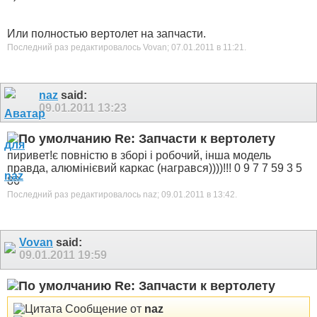
Или полностью вертолет на запчасти.
Последний раз редактировалось Vovan; 07.01.2011 в
11:21
.
naz
said:
09.01.2011
13:23
Re: Запчасти к вертолету
пиривет!є повністю в зборі і робочий, інша модель
правда, алюмінієвий каркас (награвся))))!!! 0 9 7 7 59 3 5
86
Последний раз редактировалось naz; 09.01.2011 в
13:42
.
Vovan
said:
09.01.2011
19:59
Re: Запчасти к вертолету
Сообщение от
naz