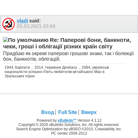
vladi
said:
05.03.2021
20:04
Re: Паперові бони, банкноти,
чеки, гроші і облігації різних країн світу
Придбаю як окремі паперові грошові знаки, так і болекції
бон, банкнотів, облігацій.
1944, Карпати ... 2014, терикони Донбасу ... 2084, українські
націоналісти успішно б'ють любителів китайського Мао в
Уральських горах
Вход
Full Site
Вверх
Powered by
vBulletin™
Version 4.1.12
Copyright © 2026 vBulletin Solutions, Inc. All rights reserved.
Search Engine Optimization by vBSEO ©2010, Crawlability, Inc.
PC center 2006-2012