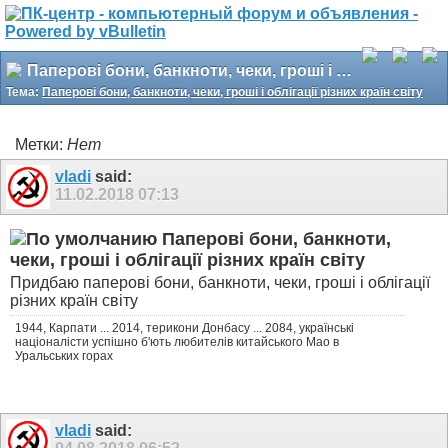
Паперові бони, банкноти, чеки, гроші і облігації різних країн світу
Тема:
Паперові бони, банкноти, чеки, гроші і облігації різних країн світу
Метки:
Нет
vladi
said:
11.02.2018
07:13
Паперові бони, банкноти,
чеки, гроші і облігації різних країн світу
Придбаю паперові бони, банкноти, чеки, гроші і облігації
різних країн світу
1944, Карпати ... 2014, терикони Донбасу ... 2084, українські
націоналісти успішно б'ють любителів китайського Мао в
Уральських горах
vladi
said: