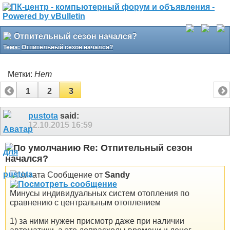
Отпительный сезон начался?
Тема:
Отпительный сезон начался?
Метки:
Нет
1
2
3
pustota
said:
12.10.2015
16:59
Re: Отпительный сезон
начался?
Сообщение от
Sandy
Минусы индивидуальных систем отопления по
сравнению с центральным отоплением
1) за ними нужен присмотр даже при наличии