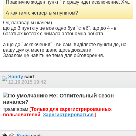
Практично жоден пункт " и сразу идет исключение. Хм..
А как там с четвертым пунктом?
Ок, пагаварім ніачем).
що до 3 пунткту це все одно був "стеб", що до 4 - в
багатьох котлах є чимала автономна робота.
а що до "исключения" - ви самі виділяєте пункти де, на
вашу думку, маєте шанс щось доказати.
Зазалом це навіть не тема для обговорення.
Sandy
said:
12.10.2015
19:42
Re: Отпительный сезон
начался?
трампарам
[Только для зарегистрированных
пользователей.
Зарегистрироваться.
]
Sanja
said: