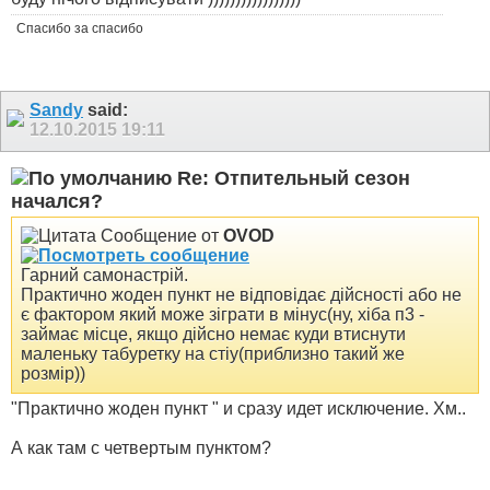
Спасибо за спасибо
Sandy
said:
12.10.2015
19:11
Re: Отпительный сезон
начался?
Сообщение от
OVOD
Гарний самонастрій.
Практично жоден пункт не відповідає дійсності або не
є фактором який може зіграти в мінус(ну, хіба п3 -
займає місце, якщо дійсно немає куди втиснути
маленьку табуретку на стіу(приблизно такий же
розмір))
"Практично жоден пункт " и сразу идет исключение. Хм..
А как там с четвертым пунктом?