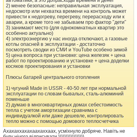
автоматики, а это допрасходы времени и денег
2) менее безопасные: неправильная эксплуатация,
недосмотр или нехватка времени на контроль может
привести к недогреву, перегреву, перерасходу или к
аварии, а кроме того не забываем про фактор "дети"
3) занимают место (для однокомнатных квартир это
особенно актуально)
4) электроэнергию у нас иногда отключают, а газовые
котлы опасней в эксплуатации - достаточно
посмотреть сводки из СМИ и YouTube особено зимой
5) цена вопроса при установке: цена железяк + цена
работ по проектированию и установке + цена доделки
косяков проектирования и установки
Плюсы батарей центрального отопления
1) чугуний Made in USSR - 40-50 лет при нормальной
эксплуатации по словам бывалых, сталь-алюминий
поменьше
2) думаю в многоквартирных домах себестоимость
тепла с учетом амортизации сравнима с
индивидуалкой или даже дешевле, контролировать
тепло можно с помощью домового теплосчетчика
Ахахаххахахаахаххаах, усміхнуло добряче. Навіть не
буду нічого відписувати )))))))))))))))))