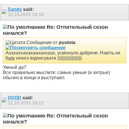
Sandy
said:
12.10.2015
19:18
Re: Отпительный сезон
начался?
Сообщение от
pustota
Ахахаххахахаахаххаах, усміхнуло добряче. Навіть не
буду нічого відписувати )))))))))))))))))
Умный да?
Все правильно мыслите: самые умные (и хитрые)
обычно в конце и выступают.
OVOD
said:
12.10.2015
19:22
Re: Отпительный сезон
начался?