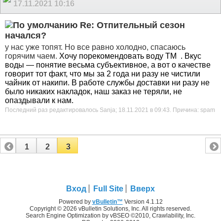
17.11.2021
10:16
Re: Отпительный сезон
начался?
у нас уже топят. Но все равно холодно, спасаюсь
горячим чаем.
Хочу порекомендовать воду ТМ
. Вкус
воды — понятие весьма субъективное, а вот о качестве
говорит тот факт, что мы за 2 года ни разу не чистили
чайник от накипи. В работе службы доставки ни разу не
было никаких накладок, наш заказ не теряли, не
опаздывали к нам.
Последний раз редактировалось Sanja; 18.11.2021 в
09:43
.
Причина:
spam
1
2
3
Вход
Full Site
Вверх
Powered by
vBulletin™
Version 4.1.12
Copyright © 2026 vBulletin Solutions, Inc. All rights reserved.
Search Engine Optimization by vBSEO ©2010, Crawlability, Inc.