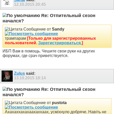
12.10.2015
20:45
Re: Отпительный сезон
начался?
Сообщение от
Sandy
трампарам
[Только для зарегистрированных
пользователей.
Зарегистрироваться.
]
ИБП Вам в помощь. Чешите свои руки на других
форумах, где срач приветствуется.
Zulus
said:
13.10.2015
18:14
Re: Отпительный сезон
начался?
Сообщение от
pustota
Ахахаххахахаахаххаах, усміхнуло добряче. Навіть не