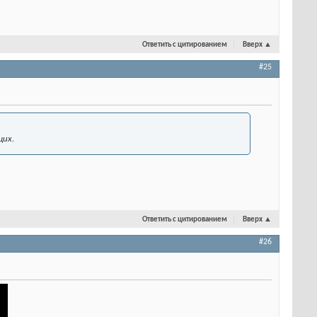
Ответить с цитированием
Вверх
▲
#25
щих.
Ответить с цитированием
Вверх
▲
#26