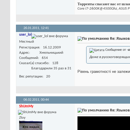
Торренты спасают нас от шлак
Core i7-2600K@4500Ghz, ASUS P
26.01.2011,
12:41
user_lol
Re: Языков
Местный
Регистрация
16.12.2009
Сообщение от
-a
Адрес
Хмельницький
Даже в русскоговорящих
Сообщений
654
Сказал(а) спасибо
128
Благодарили 35 раз в 31
Рівень грамотності не залеж
Вес репутации
20
06.02.2011,
00:44
ShUmMy
Re: Языков
Zloy