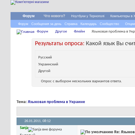
Форум
Что нового?
Ноутбуки у Тернополі
Компьютеры в 
Форум
Сообщения за день
Справка
Календарь
Сообщество
Опции
Форум
Другое
Флейм
Языковая проблема в Ук
Результаты опроса:
Какой язык Вы счи
Русский
Украинский
Другой
Опрос с выбором нескольких вариантов ответа.
Тема:
Языковая проблема в Украине
26.01.2011,
08:12
Sanja
Re: Языков