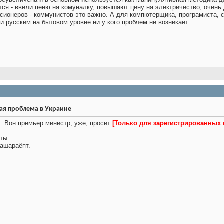
тся - ввели пеню на комуналку, повышают цену на электричество, очень
нсионеров - коммунистов это важно. А для компютерщика, програмиста, с
ли русским на бытовом уровне ни у кого проблем не возникает.
ая проблема в Украине
?
Вон премьер министр, уже, просит
[Только для зарегистрированных
ты.
лашараёпт.