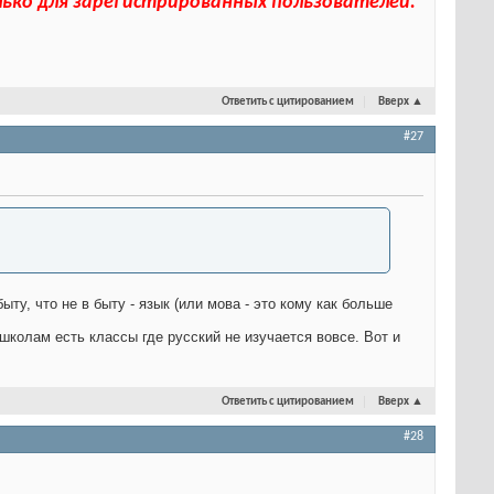
лько для зарегистрированных пользователей.
Ответить с цитированием
Вверх
▲
#27
ту, что не в быту - язык (или мова - это кому как больше
 школам есть классы где русский не изучается вовсе. Вот и
Ответить с цитированием
Вверх
▲
#28