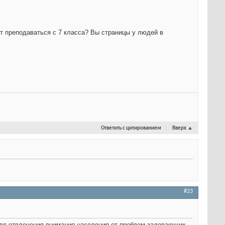
ет преподаваться с 7 класса? Вы страницы у людей в
Ответить с цитированием
Вверх
▲
#23
для отвлечения внимания населения от проблем задевающих