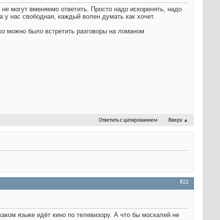
 не могут вменяемо ответить. Просто надо искоренять, надо
на у нас свободная, каждый волен думать как хочет.
дко можно было встретить разговоры на ломаном
Ответить с цитированием
Вверх
▲
#22
аком языке идёт кино по телевизору. А что бы москалей не