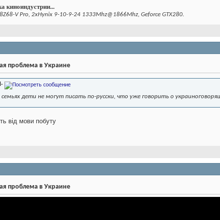
а киноиндустрии...
8Z68-V Pro, 2xHynix 9-10-9-24 1333Mhz@1866Mhz, Geforce GTX280.
ая проблема в Украине
l-
 семьях дети не могут писать по-русски, что уже говорить о украиноговоря
ить від мови побуту
ая проблема в Украине