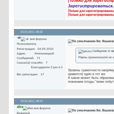
[Только для зарегис
Зарегистрироваться.
[Только для зарегистрированны
[Только для зарегистрированны
03.03.2011,
00:20
-al-
Re: Языков
Пользователь
Регистрация
04.09.2010
Сообщение от
us
Адрес
Хмельницкий
Рівень грамотності не
Сообщений
71
Сказал(а) спасибо
7
Благодарили 3 раз в 3
Уровень грамотности напрямую
нравится) один и тот же.
Вес репутации
17
А какое может быть образован
пожинаем плоды "мови побуту
03.03.2011,
06:59
allex
Re: Языков
Бывалый