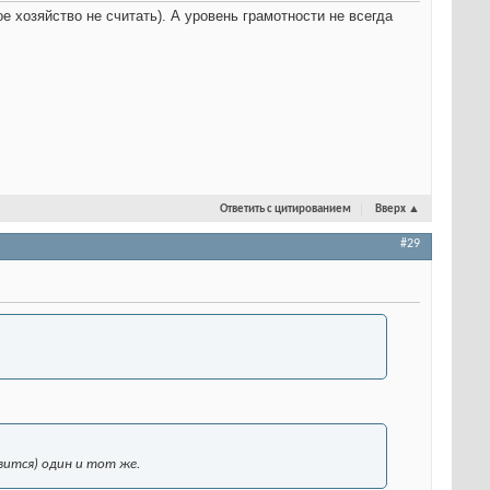
 хозяйство не считать). А уровень грамотности не всегда
Ответить с цитированием
Вверх
▲
#29
авится) один и тот же.