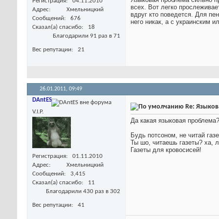
Регистрация
04.11.2010
всех. Вот легко прослеживае
Адрес
Хмельницкий
вдруг кто поведется. Для пе
Сообщений
676
него никак, а с украинским и
Сказал(а) спасибо
18
Благодарили 91 раз в 71
Вес репутации
21
26.01.2011,
09:49
DAntES
Re: Языков
V.I.P.
Да какая языковая проблема
Будь потсоном, не читай газе
Ты шо, читаешь газеты? ха, 
Газеты для кровосисей!
Регистрация
01.11.2010
Адрес
Хмельницкий
Сообщений
3,415
Сказал(а) спасибо
11
Благодарили 430 раз в 302
Вес репутации
41