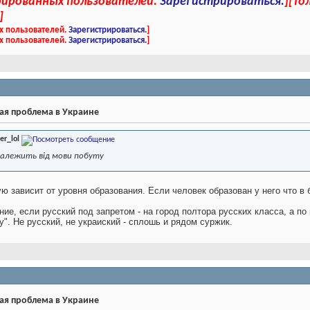
трированных пользователей.
Зарегистрироваться.
]
[То
]
х пользователей.
Зарегистрироваться.
]
х пользователей.
Зарегистрироваться.
]
ая проблема в Украине
er_lol
 залежить від мови побуту
 зависит от уровня образования. Если человек образован у него что в бы
ие, если русский под запретом - на город полтора русских класса, а по
". Не русский, не украиский - сплошь и рядом суржик.
ая проблема в Украине