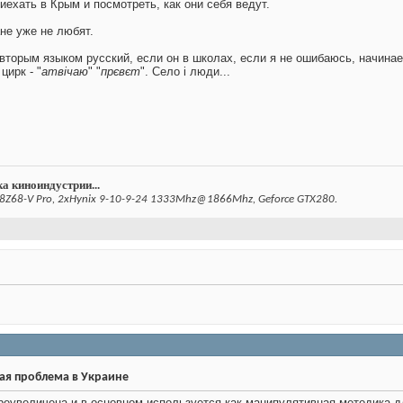
иехать в Крым и посмотреть, как они себя ведут.
ане уже не любят.
вторым языком русский, если он в школах, если я не ошибаюсь, начина
цирк - "
атвічаю
" "
прєвєт
". Село і люди...
а киноиндустрии...
8Z68-V Pro, 2xHynix 9-10-9-24 1333Mhz@1866Mhz, Geforce GTX280.
ая проблема в Украине
реувеличена и в основном используется как манипулятивная методика 