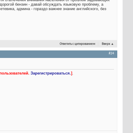
 дорогой бензин - давай обсуждать языковую проблему, а
етевика, админа - гораздо важнее знание английского, без
Ответить с цитированием
Вверх
▲
#24
 пользователей.
Зарегистрироваться.
]
.