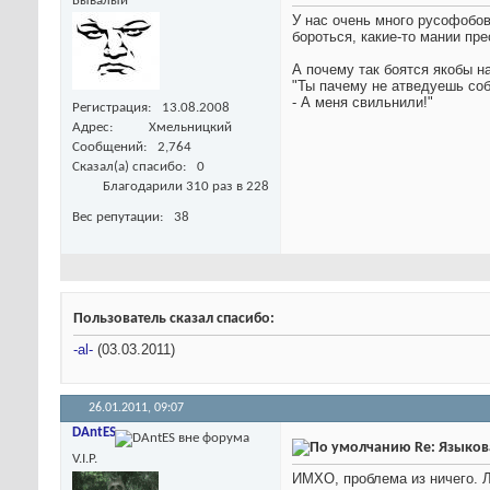
Бывалый
У нас очень много русофобов
бороться, какие-то мании пре
А почему так боятся якобы н
"Ты пачему не атведуешь со
- А меня свильнили!"
Регистрация
13.08.2008
Адрес
Хмельницкий
Сообщений
2,764
Сказал(а) спасибо
0
Благодарили 310 раз в 228
Вес репутации
38
Пользователь сказал cпасибо:
-al-
(03.03.2011)
26.01.2011,
09:07
DAntES
Re: Языков
V.I.P.
ИМХО, проблема из ничего. Л