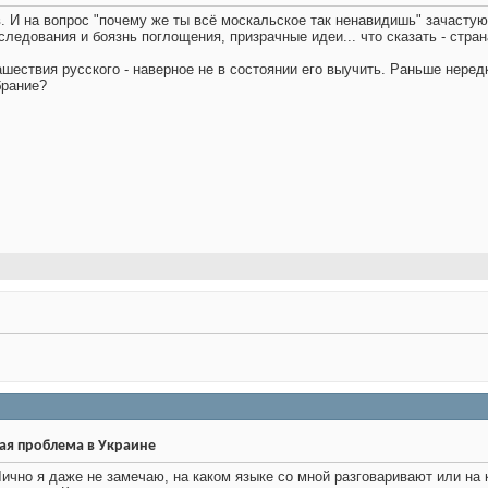
. И на вопрос "почему же ты всё москальское так ненавидишь" зачастую
следования и боязнь поглощения, призрачные идеи... что сказать - стра
ашествия русского - наверное не в состоянии его выучить. Раньше нере
брание?
ая проблема в Украине
ично я даже не замечаю, на каком языке со мной разговаривают или на к