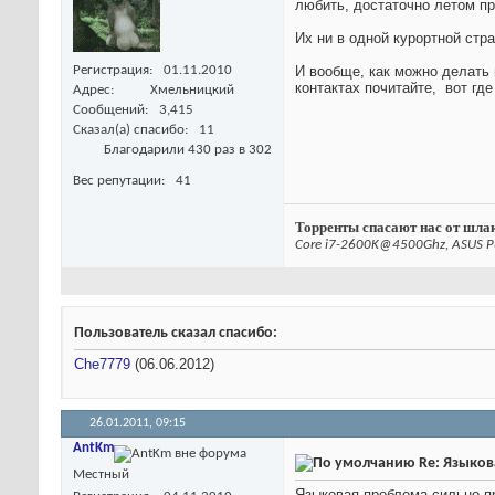
любить, достаточно летом пр
Их ни в одной курортной стр
Регистрация
01.11.2010
И вообще, как можно делать 
контактах почитайте,
вот где 
Адрес
Хмельницкий
Сообщений
3,415
Сказал(а) спасибо
11
Благодарили 430 раз в 302
Вес репутации
41
Торренты спасают нас от шлак
Core i7-2600K@4500Ghz, ASUS P
Пользователь сказал cпасибо:
Che7779
(06.06.2012)
26.01.2011,
09:15
AntKm
Re: Языков
Местный
Языковая проблема сильно п