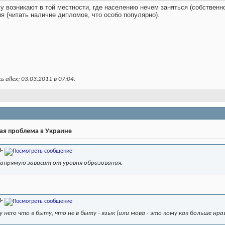
 возникают в той местности, где населению нечем заняться (собственное
ия (читать наличие дипломов, что особо популярно).
 allex; 03.03.2011 в
07:04
.
ая проблема в Украине
l-
апрямую зависит от уровня образования.
l-
у него что в быту, что не в быту - язык (или мова - это кому как больше нр