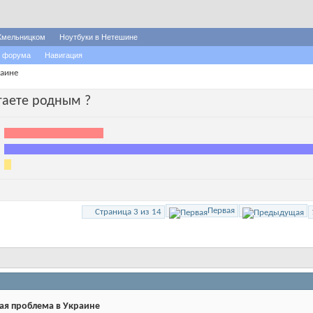
Хмельницком
Ноутбуки в Нетешине
 форума
Навигация
раине
таете родным ?
Первая
Страница 3 из 14
ая проблема в Украине