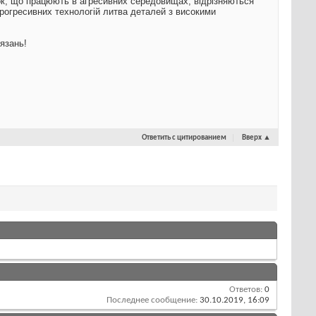
ок, що працюють в агресивних середовищах, відрізняються
рогресивних технологій литва деталей з високими
'язань!
Ответить с цитированием
Вверх
▲
Ответов:
0
Последнее сообщение:
30.10.2019,
16:09