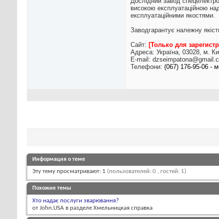
Дослідний завод спецелектро
високою експлуатаційною над
експлуатаційними якостями.
Завод
гарантує належну якість
Сайт:
[Только для зарегис
Адреса: Україна, 03028, м. Ки
E-mail:
dzseimpatona@gmail.
Телефони:
(067) 176-95-06 -
Информация о теме
Эту тему просматривают: 1
(пользователей: 0 , гостей: 1)
Похожие темы
Хто надає послуги зварювання?
от John.USA в разделе Хмельницкая справка