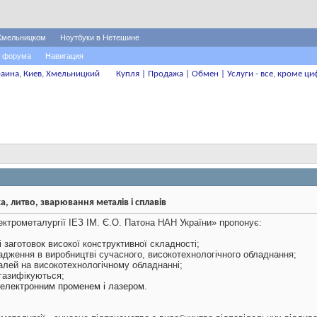
Хмельницком
Ноутбуки в Нетешине
 форума
Навигация
аина, Киев, Хмельницкий
Купля | Продажа | Обмен | Услуги - все, кроме ци
 литво, зварювання металів і сплавів
ктрометалургії ІЕЗ ІМ. Є.О. Патона НАН України» пропонує:
 заготовок високої конструктивної складності;
адження в виробництві сучасного, високотехнологічного обладнання;
алей на високотехнологічному обладнанні;
газифікуються;
 електронним променем і лазером.