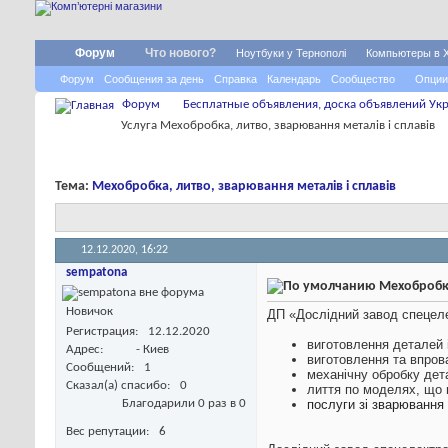
Форум
Что нового?
Ноутбуки у Тернополі
Компьютеры в 
Форум
Сообщения за день
Справка
Календарь
Сообщество
Опции
Форум
Бесплатные объявления, доска объявлений Укр
Услуга Мехобробка, литво, зварювання металів і сплавів
Тема:
Мехобробка, литво, зварювання металів і сплавів
12.12.2020,
16:22
sempatona
Мехобробка,
Новичок
ДП «Дослідний завод спецеле
Регистрация
12.12.2020
виготовлення деталей і
Адрес
- Киев
виготовлення та впров
Сообщений
1
механічну обробку дет
Сказал(а) спасибо
0
лиття по моделях, що 
Благодарили 0 раз в 0
послуги зі зварювання
Вес репутации
6