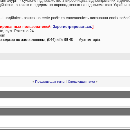
металургії - сучасне підприємство з виробництва відповідальних відлив
ійністю, а також є лідером по впровадженню на підприємствах України п
 і надійність взятих на себе робіт та своєчасність виконання своїх зобов
трированных пользователей.
Зарегистрироваться.
]
їв, вул. Ракетна 24.
com
 менеджер по замовленням, (044) 525-89-40 — бухгалтерія.
«
Предыдущая тема
|
Следующая тема
»