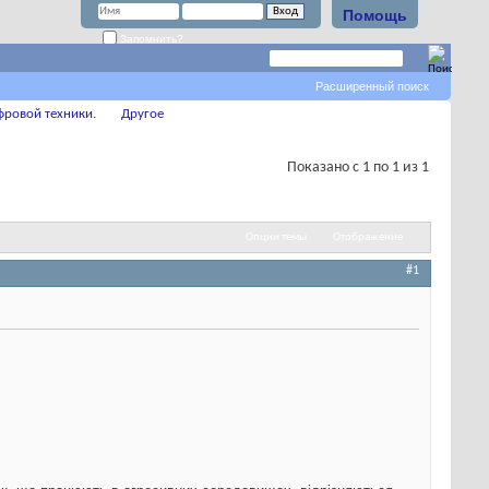
Помощь
Запомнить?
Расширенный поиск
фровой техники.
Другое
Показано с 1 по 1 из 1
Опции темы
Отображение
#1