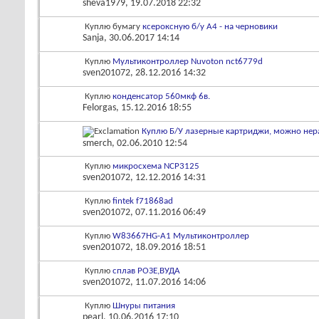
sheva1979
, 19.07.2018 22:32
Куплю бумагу
ксероксную б/у А4 - на черновики
Sanja
, 30.06.2017 14:14
Куплю
Мультиконтроллер Nuvoton nct6779d
sven201072
, 28.12.2016 14:32
Куплю
конденсатор 560мкф 6в.
Felorgas
, 15.12.2016 18:55
Куплю Б/У лазерные картриджи, можно нер
smerch
, 02.06.2010 12:54
Куплю
микросхема NCP3125
sven201072
, 12.12.2016 14:31
Куплю
fintek f71868ad
sven201072
, 07.11.2016 06:49
Куплю
W83667HG-A1 Мультиконтроллер
sven201072
, 18.09.2016 18:51
Куплю
сплав РОЗЕ,ВУДА
sven201072
, 11.07.2016 14:06
Куплю
Шнуры питания
pearl
, 10.06.2016 17:10