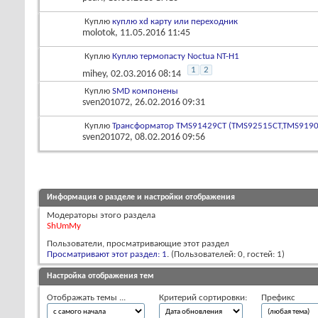
Куплю
куплю xd карту или переходник
molotok
, 11.05.2016 11:45
Куплю
Куплю термопасту Noctua NT-H1
1
2
mihey
, 02.03.2016 08:14
Куплю
SMD компонены
sven201072
, 26.02.2016 09:31
Куплю
Трансформатор TMS91429CT (TMS92515CT,TMS9190
sven201072
, 08.02.2016 09:56
Информация о разделе и настройки отображения
Модераторы этого раздела
ShUmMy
Пользователи, просматривающие этот раздел
Просматривают этот раздел: 1
. (Пользователей: 0, гостей: 1)
Настройка отображения тем
Отображать темы ...
Критерий сортировки:
Префикс