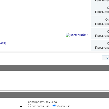
Просмотр
О
Просмотр
От
Просмотр
О
Просмотр
4CT)
О
Просмотр
С
Сортировать темы по...
возрастанию
убыванию