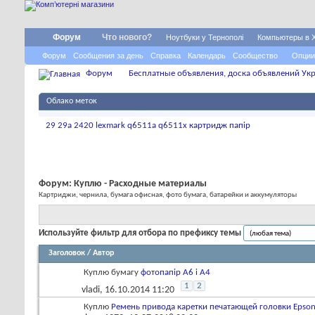
Форум
Что нового?
Ноутбуки у Тернополі
Компьютеры в 
Форум
Сообщения за день
Справка
Календарь
Сообщество
Опции
Форум
Бесплатные объявления, доска объявлений Укр
Облако меток
29
29a
2420
lexmark
q6511a
q6511x
картридж
папір
Форум:
Куплю - Расходные материалы
Картриджи, чернила, бумага офисная, фото бумага, батарейки и аккумуляторы
Используйте фильтр для отбора по префиксу темы
Заголовок
/
Автор
Куплю бумагу
фотопапір A6 і А4
1
2
vladi
, 16.10.2014 11:20
Куплю
Ремень привода каретки печатающей головки Epso