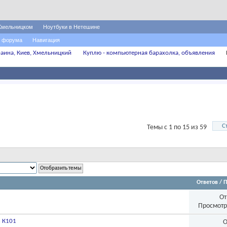
Хмельницком
Ноутбуки в Нетешине
 форума
Навигация
аина, Киев, Хмельницкий
Куплю - компьютерная барахолка, объявления
С
Темы с 1 по 15 из 59
Ответов
/
П
От
Просмотр
n К101
О