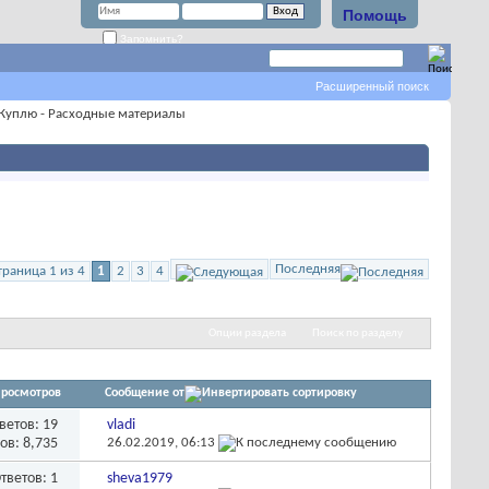
Помощь
Запомнить?
Расширенный поиск
Куплю - Расходные материалы
Последняя
траница 1 из 4
1
2
3
4
Опции раздела
Поиск по разделу
росмотров
Сообщение от
ветов:
19
vladi
ов: 8,735
26.02.2019,
06:13
тветов:
1
sheva1979