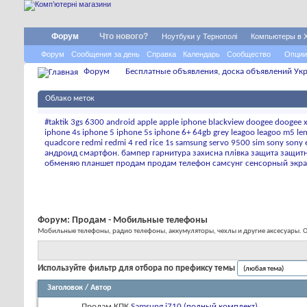
Форум
Что нового?
Ноутбуки у Тернополі
Компьютеры в 
Форум
Сообщения за день
Справка
Календарь
Сообщество
Опции
Форум
Бесплатные объявления, доска объявлений Укр
Облако меток
#taktik
3gs
6300
android
apple
apple iphone
blackview
doogee
doogee 
iphone 4s
iphone 5
iphone 5s
iphone 6+ 64gb grey
leagoo
leagoo m5
le
quadcore
redmi
redmi 4
red rice 1s
samsung
servo 9500
sim
sony
sony 
андроид смартфон.
бампер
гарнитура
захисна плівка
защита
защитн
обменяю
планшет
продам
продам телефон
самсунг
сенсорный экр
Форум:
Продам - Мобильные телефоны
Мобильные телефоны, радио телефоны, аккумуляторы, чехлы и другие аксесуары.
Используйте фильтр для отбора по префиксу темы
Заголовок
/
Автор
Продам КПК
Samsung i710 (полный комплект)