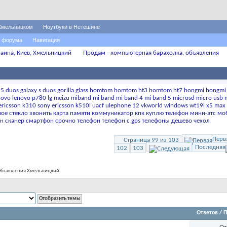
Хмельницком
Ноутбуки в Нетешине
 форума
Навигация
аина, Киев, Хмельницкий
Продам - компьютерная барахолка, объявления
x5
duos
galaxy s duos
gorilla glass
homtom
homtom ht3
homtom ht7
hongmi
hongmi
novo
lenovo p780
lg
meizu
miband
mi band
mi band 4
mi band 5
microsd
micro usb
ericsson k310
sony ericsson k510i
uacf
ulephone 12
vkworld
windows
wt19i
x5 max
ое стекло
звонить
карта памяти
коммуникатор
кпк
куплю телефон
мини-атс
мо
ан
сканер
смартфон
срочно
телефон
телефон с gps
телефоны дешево
чехол
Перв
Страница 99 из 103
Последняя
102
103
 Объявления Хмельницкий.
Ответов
/
П