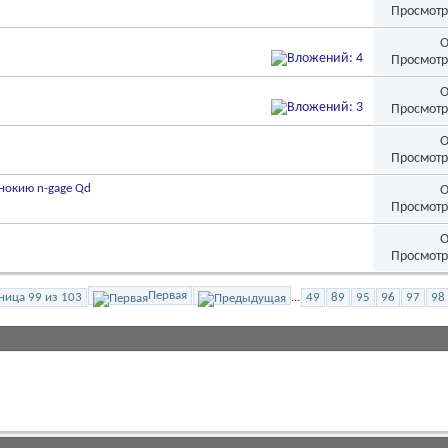
Просмотр
О
Просмотр
О
Просмотр
О
Просмотр
нокию n-gage Qd
О
Просмотр
О
Просмотр
Первая
ница 99 из 103
...
49
89
95
96
97
98