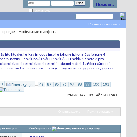
Помощь
Запомнить?
Расширенный поиск
Продам - Мобильные телефоны
 1s
htc
htc desire
ikey
infocus
inspire
iphone
iphone 3gs
iphone 4
mt975
nexus 5
nokia
nokia 5800
nokia 6300
nokia n9
note 3 pro
xiaomi
xiaomi redmi
xiaomi redmi 1s
xiaomi redmi 4
айфон
айфон 4
бильный
мобильный в хмельницке
наушники
не дорого
недорого
ая
...
49
89
95
96
97
98
99
100
101
Темы с 1471 по 1485 из 1541
Опции раздела
Поиск по разделу
росмотров
Сообщение от