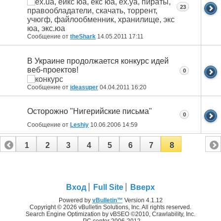
23
Сообщение от
theShark
14.05.2011
17:11
В Украине продолжается конкурс идей
веб-проектов!
0
Сообщение от
ideasuper
04.04.2011
16:20
Осторожно "Нигерийские письма"
0
Сообщение от
Leshiy
10.06.2006
14:59
1
2
3
4
5
6
7
8
Вход
Full Site
Вверх
Powered by
vBulletin™
Version 4.1.12
Copyright © 2026 vBulletin Solutions, Inc. All rights reserved.
Search Engine Optimization by vBSEO ©2010, Crawlability, Inc.
PC center 2006-2012