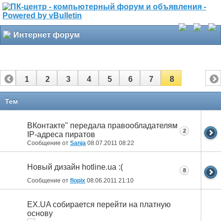
Интернет форум
1
2
3
4
5
6
7
8
Тем
ВКонтакте" передала правообладателям
2
IP-адреса пиратов
Сообщение от
Sanja
08.07.2011
08:22
Новый дизайн hotline.ua :(
8
Сообщение от
flopix
08.06.2011
21:10
EX.UA собирается перейти на платную
основу