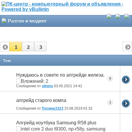
Разгон и модинг
1
2
3
Тем
Нуждаюсь в совете по апгрейде железа.
0
Сообщение от
ulinets
03.05.2021
14:42
апгрейд старого компа
1
Сообщение от
Полина3323
15.08.2019
01:32
Апгрейд ноутбука Samsung R58 plus