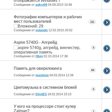
отображается Windows 7
Сообщение от
aukro09
04.09.2015
10:48
Фотографии компьютеров и рабочих
мест пользователей
111
Сообщение от
votangis
12.02.2015
20:02
Aspire 5740G - Апгрейд
5
Сообщение от
Okey
02.10.2014
17:38
Память для оверклокинга
66
Сообщение от
maximus
04.03.2014
12:39
Цветомузыка в системном блокей
6
Сообщение от
DAntES
18.02.2014
23:15
У кого на процессоре стоит кулер
Zalman?
1