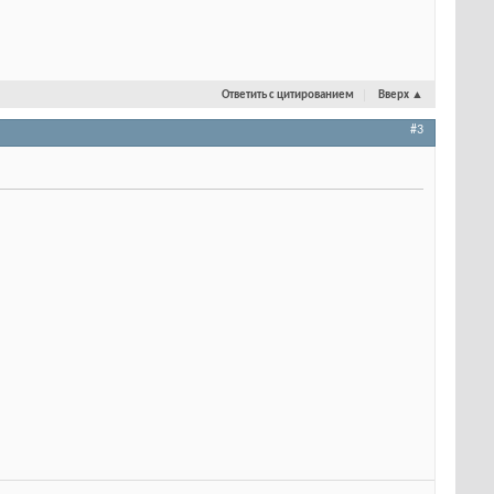
Ответить с цитированием
Вверх
▲
#3