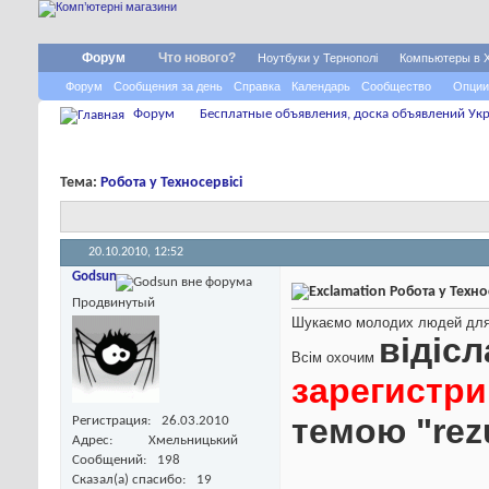
Форум
Что нового?
Ноутбуки у Тернополі
Компьютеры в 
Форум
Сообщения за день
Справка
Календарь
Сообщество
Опции
Форум
Бесплатные объявления, доска объявлений Укр
Тема:
Робота у Техносервісі
20.10.2010,
12:52
Godsun
Робота у Техно
Продвинутый
Шукаємо молодих людей для р
відіс
Всім охочим
зарегистр
темою "re
Регистрация
26.03.2010
Адрес
Хмельницький
Сообщений
198
Сказал(а) спасибо
19