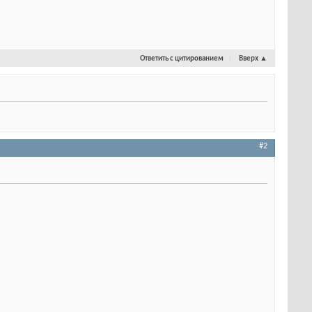
Ответить с цитированием
Вверх
▲
#2