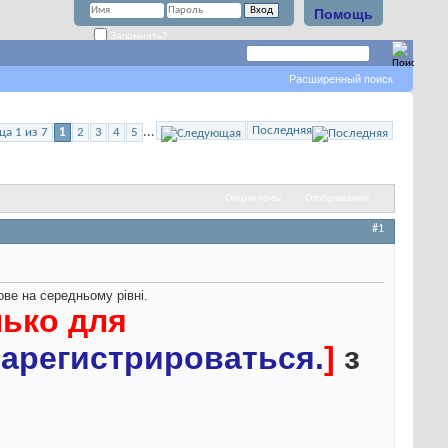
Помощь
Запомнить?
Расширенный поиск
Последняя
...
ца 1 из 7
1
2
3
4
5
Опции темы
Отображение
#1
ве на середньому рівні.
лько для
арегистрироваться.
]
з