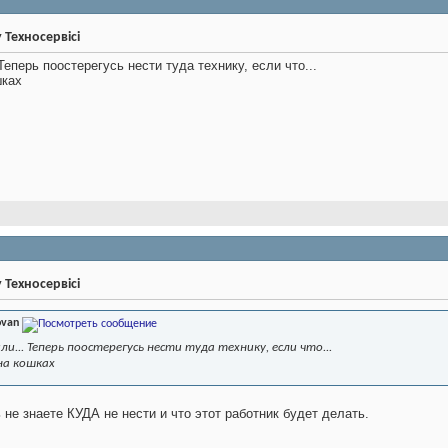
у Техносервісі
еперь поостерегусь нести туда технику, если что...
ошках
у Техносервісі
ovan
... Теперь поостерегусь нести туда технику, если что...
 на кошках
 не знаете КУДА не нести и что этот работник будет делать.