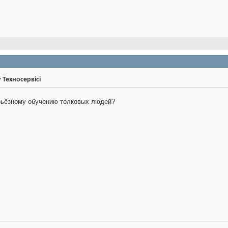
у Техносервісі
рьёзному обучению толковых людей?