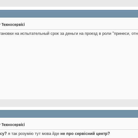
у Техносервісі
ановки на испытательный срок за деньги на проезд в роли "принеси, отн
у Техносервісі
ісу?
я так розумію тут мова йде
не про сервісний центр?