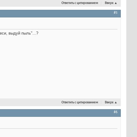
Ответить с цитированием
Вверх
▲
#5
еси, выдуй пыль"...?
Ответить с цитированием
Вверх
▲
#6