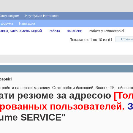
Хмельницком
Ноутбуки в Нетешине
 форума
Навигация
аина, Киев, Хмельницкий
Работа
Вакансии
Робота у Техносервісі
Страни
Показано с 1 по 10 из 61
сервісі
оботи на сервісі магазину. Стаж роботи бажанний. Знання ПК - обовязко
лати резюме за адресою
[То
ированных пользователей.
З
zume SERVICE"