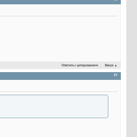
Ответить с цитированием
Вверх
▲
#9