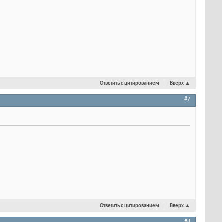
Ответить с цитированием
Вверх
▲
#7
Ответить с цитированием
Вверх
▲
#8