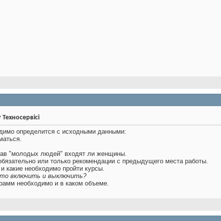
у Техносервісі
одимо определится с исходными данными:
маться.
.
состав "молодых людей" входят ли женщины.
обязательно или только рекомендации с предыдущего места работы.
 и какие необходимо пройти курсы.
 это включить и выключить?
грамм необходимо и в каком объеме.