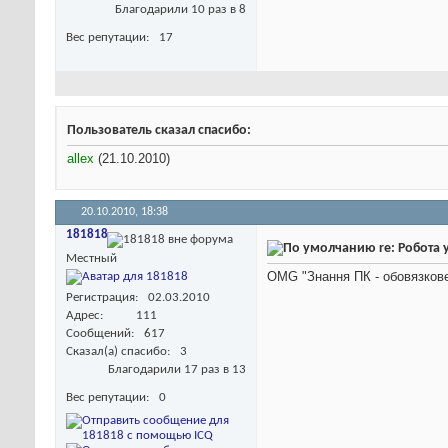
Благодарили 10 раз в 8
Вес репутации
17
Пользователь сказал cпасибо:
allex
(21.10.2010)
20.10.2010,
18:38
181818
re: Робота 
Местный
OMG "Знання ПК - обовязкове
Регистрация
02.03.2010
Адрес
111
Сообщений
617
Сказал(а) спасибо
3
Благодарили 17 раз в 13
Вес репутации
0