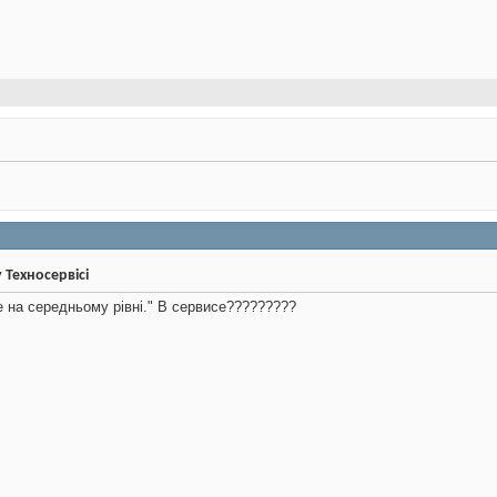
у Техносервісі
 на середньому рівні." В сервисе?????????