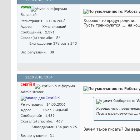
21.10.2010,
13:35
Vovan
re: Робота 
Бывалый
Хорошо что предупредили... Т
Регистрация
21.04.2008
Пусть тренируются .... на к
Адрес
Хмельницкий
Сообщений
2,391
Сказал(а) спасибо
85
Благодарили 378 раз в 243
Вес репутации
38
21.10.2010,
13:54
Сергій К
re: Робота 
Administrator
Сообщение от
V
Регистрация
14.05.2006
Хорошо что предупредили
Адрес
Хмельницький
Пусть тренируются ....
Сообщений
1,439
Сказал(а) спасибо
467
Благодарили 154 раз в 96
Зачем такое писать? Вы ведь
Вес репутации
31