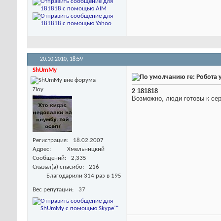
20.10.2010,
18:59
ShUmMy
re: Робота 
Zloy
2 181818
Возможно, люди готовы к се
Регистрация
18.02.2007
Адрес
Хмельницкий
Сообщений
2,335
Сказал(а) спасибо
216
Благодарили 314 раз в 195
Вес репутации
37