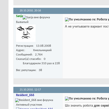
20.10.2010,
20:16
Sanja
re: Робота 
Бывалый
А не учитываете вариант пост
Регистрация
13.08.2008
Адрес
Хмельницкий
Сообщений
2,764
Сказал(а) спасибо
0
Благодарили 310 раз в 228
Вес репутации
38
21.10.2010,
12:17
Resident_666
re: Робота 
Активный участник
Шо значить робота
для серв