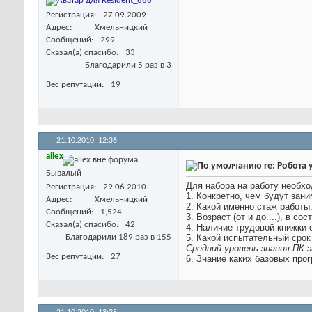
Регистрация
27.09.2009
Адрес
Хмельницкий
Сообщений
299
Сказал(а) спасибо
33
Благодарили 5 раз в 3
Вес репутации
19
21.10.2010,
12:36
allex
re: Робота 
Бывалый
Для набора на работу необх
Регистрация
29.06.2010
1. Конкретно, чем будут зани
Адрес
Хмельницкий
2. Какой именно стаж работы
Сообщений
1,524
3. Возраст (от и до....), в 
Сказал(а) спасибо
42
4. Наличие трудовой книжки 
Благодарили 189 раз в 155
5. Какой испытательный срок
Средний уровень знания ПК
Вес репутации
27
6. Знание каких базовых про