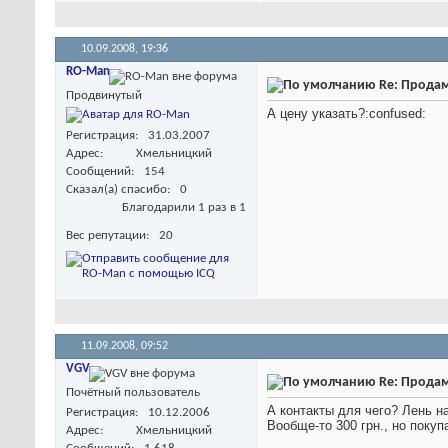
10.09.2008,
19:36
RO-Man
Re: Продам
Продвинутый
А цену указать?:confused:
Регистрация
31.03.2007
Адрес
Хмельницкий
Сообщений
154
Сказал(а) спасибо
0
Благодарили 1 раз в 1
Вес репутации
20
11.09.2008,
09:52
VGV
Re: Продам
Почётный пользователь
А контакты для чего? Лень н
Регистрация
10.12.2006
Вообще-то 300 грн., но поку
Адрес
Хмельницкий