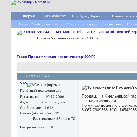
Форум
Что нового?
Ноутбуки у Тернополі
Компьютеры в 
Форум
Сообщения за день
Справка
Календарь
Сообщество
Опции
Форум
Бесплатные объявления, доска объявлений Укр
Продам/поменяю винчестер 400 ГБ
Тема:
Продам/поменяю винчестер 400 ГБ
09.09.2008,
14:20
VGV
Продам/по
Почётный пользователь
Продам. На Хмельницкой гара
Регистрация
10.12.2006
эксплуатировался.
Адрес
Хмельницкий
Но лучше поменяю с доплато
Сообщений
1,618
8-067-7689563. ICQ: 14542935
Сказал(а) спасибо
12
Благодарили 85 раз в 70
Вес репутации
29