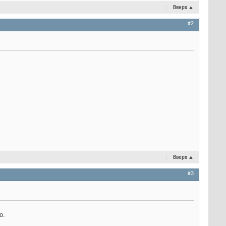
Вверх
▲
#2
Вверх
▲
#3
о.