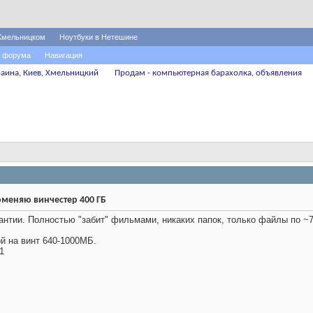
Хмельницком
Ноутбуки в Нетешине
 форума
Навигация
аина, Киев, Хмельницкий
Продам - компьютерная барахолка, объявления
меняю винчестер 400 ГБ
нтии. Полностью "забит" фильмами, никаких папок, только файлы по ~70
й на винт 640-1000МБ.
1