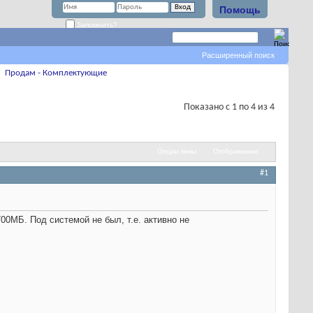
Помощь
Запомнить?
Расширенный поиск
Продам - Комплектующие
Показано с 1 по 4 из 4
Опции темы
Отображение
#1
0МБ. Под системой не был, т.е. активно не