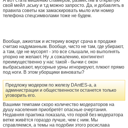
А вот стать мишенью спамеров, разместив в открытую
свой мейл ,аську и т.д можно запросто. Да, и добавлять в
правила советы как замаскировать мыло или номер
телефона спецсимволами тоже не будем.
Вообще, ажиотаж и истерику вокруг срача в продаже
считаю надуманным. Вообще, чисто не там, где убирают,
а там, где не мусорят - это все слышали, но выполнять
упорно не желают. Ну ,к сожалению, контингент
преимущественно у нас такой - бычки с окон
выбрасывают, мусорные урны игнорируют, плюют прямо
под ноги. В этом уборщики виноваты?
Предложу модером по железу DAntES-а, а
администрации и общественности останется только
уговорить его.
Вашими темпами скоро количество модераторов на
душу населения приобретёт опасные очертания.
Недавняя практика показала, что порой без модератора
ветке живётся гораздо лучше, чем с ним. Мы
справляемся, а темы на подобии этого росислава