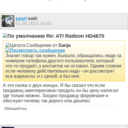
pearl
said:
01.06.2015
10:45
Re: ATI Radeon HD4670
Сообщение от
Sanja
Значит товар так нужен. Бывало, обращались люди за
номером телефона другого пользователя, который
что-то продаёт, а контактов не оставил. Одним словом
если человеку действительно надо - он рассмотрит
все варианты: и с ценой, и без неё.
А это палка о двух концах. Я бы сказал что если
продавец заинтересован продать он бы цену написал
где только можно. Заодно продавцу форумчане и
обоснуют почему так дорого или дешево.
Обращайтесь