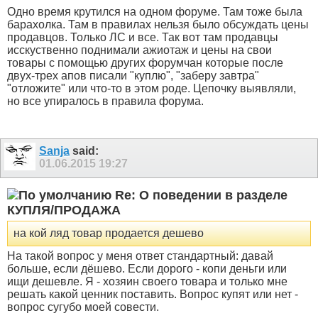
Одно время крутился на одном форуме. Там тоже была
барахолка. Там в правилах нельзя было обсуждать цены
продавцов. Только ЛС и все. Так вот там продавцы
исскуственно поднимали ажиотаж и цены на свои
товары с помощью других форумчан которые после
двух-трех апов писали "куплю", "заберу завтра"
"отложите" или что-то в этом роде. Цепочку выявляли,
но все упиралось в правила форума.
Sanja
said:
01.06.2015
19:27
Re: О поведении в разделе
КУПЛЯ/ПРОДАЖА
на кой ляд товар продается дешево
На такой вопрос у меня ответ стандартный: давай
больше, если дёшево. Если дорого - копи деньги или
ищи дешевле. Я - хозяин своего товара и только мне
решать какой ценник поставить. Вопрос купят или нет -
вопрос сугубо моей совести.