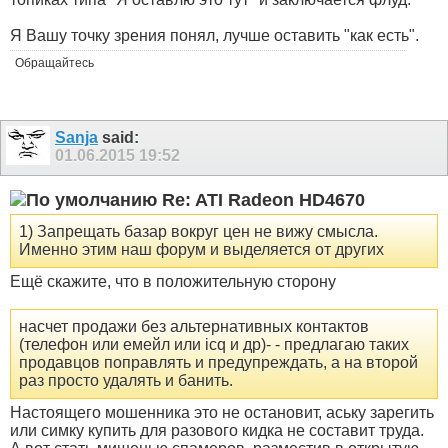
Я Вашу точку зрения понял, лучше оставить "как есть".
Обращайтесь
Sanja
said:
01.06.2015
19:52
Re: ATI Radeon HD4670
1) Запрещать базар вокруг цен не вижу смысла.
Именно этим наш форум и выделяется от других
Ещё скажите, что в положительную сторону
насчет продажи без альтернативных контактов
(телефон или емейл или icq и др)- - предлагаю таких
продавцов поправлять и предупреждать, а на второй
раз просто удалять и банить.
Настоящего мошенника это не остановит, аську зарегить
или симку купить для разового кидка не составит труда.