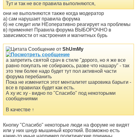
Тут и так не все правила выполняются,
они не выполняются также когда модератор
а) сам нарушает правила форума
б) не следит или НЕоперативно реагирует на проблемы
в) применяет Правила форума ВЫБОРОЧНО в
зависимости от настроения и магнитных бурь
Сообщение от
ShUmMy
а запретить святой срач в стиле "дорого, но я же все
равно покупать не собираюсь, разве что нашару" - так
это тем более надо будет тут пол активной части
форума перебанить
Пока не изменится этот менталитет шаровика барыги -
все в правилах будет как есть.
А ху ис ху - видно по "Спасибо" под некоторыми
сообщениями
В качестве
↑
Кнопку "Спасибо" некоторые люди на форуме не видят
или у них шнур мышиный короткий. Возможно есть
какие-то иные например политические причины.