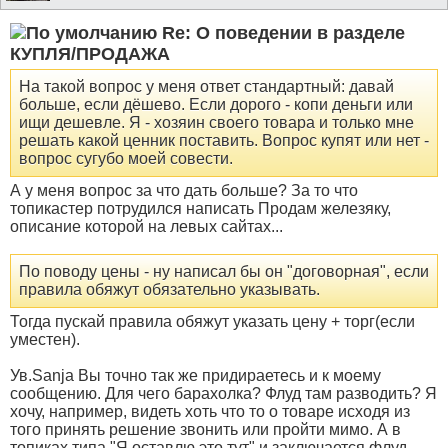
Re: О поведении в разделе
КУПЛЯ/ПРОДАЖА
На такой вопрос у меня ответ стандартный: давай
больше, если дёшево. Если дорого - копи деньги или
ищи дешевле. Я - хозяин своего товара и только мне
решать какой ценник поставить. Вопрос купят или нет -
вопрос сугубо моей совести.
А у меня вопрос за что дать больше? За то что
топикастер потрудился написать Продам железяку,
описание которой на левых сайтах...
По поводу цены - ну написал бы он "договорная", если
правила обяжут обязательно указывать.
Тогда пускай правила обяжут указать цену + торг(если
уместен).
Ув.Sanja Вы точно так же придираетесь и к моему
сообщению. Для чего барахолка? Флуд там разводить? Я
хочу, например, видеть хоть что то о товаре исходя из
того принять решение звонить или пройти мимо. А в
топиках типа "Я оставлю это тут" и заключается флуд.