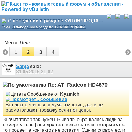
О поведении в разделе КУПЛЯ/ПРОДАЖА
Тема:
О поведении в разделе КУПЛЯ/ПРОДАЖА
Метки:
Нет
1
2
3
4
Sanja
said:
31.05.2015
21:02
Re: ATI Radeon HD4670
Сообщение от
Kyzmich
Вот чесно лично я ,и думаю многие, даже не
расматривают продажу если нет цены.
Значит товар так нужен. Бывало, обращались люди за
номером телефона другого пользователя, который что-
то продаёт, а контактов не оставил. Одним словом если