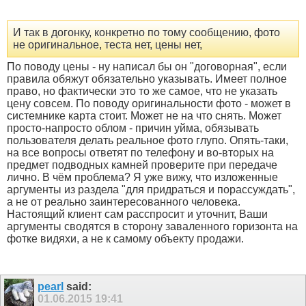
И так в догонку, конкретно по тому сообщению, фото
не оригинальное, теста нет, цены нет,
По поводу цены - ну написал бы он "договорная", если
правила обяжут обязательно указывать. Имеет полное
право, но фактически это то же самое, что не указать
цену совсем. По поводу оригинальности фото - может в
системнике карта стоит. Может не на что снять. Может
просто-напросто облом - причин уйма, обязывать
пользователя делать реальное фото глупо. Опять-таки,
на все вопросы ответят по телефону и во-вторых на
предмет подводных камней проверите при передаче
лично. В чём проблема? Я уже вижу, что изложенные
аргументы из раздела "для придраться и порассуждать",
а не от реально заинтересованного человека.
Настоящий клиент сам расспросит и уточнит, Ваши
аргументы сводятся в сторону заваленного горизонта на
фотке видяхи, а не к самому объекту продажи.
pearl
said:
01.06.2015
19:41