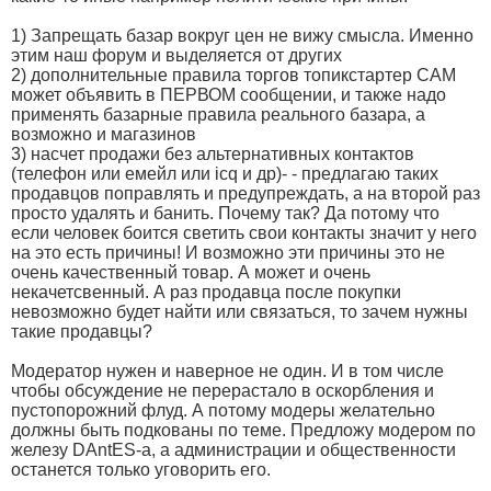
1) Запрещать базар вокруг цен не вижу смысла. Именно
этим наш форум и выделяется от других
2) дополнительные правила торгов топикстартер САМ
может объявить в ПЕРВОМ сообщении, и также надо
применять базарные правила реального базара, а
возможно и магазинов
3) насчет продажи без альтернативных контактов
(телефон или емейл или icq и др)- - предлагаю таких
продавцов поправлять и предупреждать, а на второй раз
просто удалять и банить. Почему так? Да потому что
если человек боится светить свои контакты значит у него
на это есть причины! И возможно эти причины это не
очень качественный товар. А может и очень
некачетсвенный. А раз продавца после покупки
невозможно будет найти или связаться, то зачем нужны
такие продавцы?
Модератор нужен и наверное не один. И в том числе
чтобы обсуждение не перерастало в оскорбления и
пустопорожний флуд. А потому модеры желательно
должны быть подкованы по теме. Предложу модером по
железу DAntES-а, а администрации и общественности
останется только уговорить его.