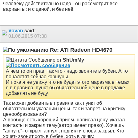
человеку действительно надо - он рассмотрит все
варианты: и с ценой, и без неё.
Vovan
said:
01.06.2015
07:38
Re: ATI Radeon HD4670
Сообщение от
ShUmMy
А чем то он прав, так что - надо звоните в бубен. А то
поналетят сейчас коршуны.
И пока я не увижу что не будет этого маразма в темах,
я в правила, пункт об обязательной цене в продаже
добавлять не буду.
Так может добавить в правила как пункт об
обязательном указании цены, так и запрет на критику
ценообразования?
А вообще есть хороший прием- написал цену, указал
контакты и закрыл тему(автор имеет право). Хочешь
"апнуть"- открыл, апнул , поднял и снова закрыл. Кто
хочет- звонит хоть в бубен, хоть в личку.