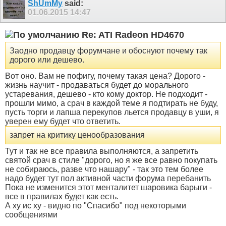
ShUmMy
said:
01.06.2015
14:47
Re: ATI Radeon HD4670
Заодно продавцу форумчане и обоснуют почему так
дорого или дешево.
Вот оно. Вам не пофигу, почему такая цена? Дорого -
жизнь научит - продаваться будет до морального
устаревания, дешево - кто кому доктор. Не подходит -
прошли мимо, а срач в каждой теме я подтирать не буду,
пусть торги и лапша перекупов льется продавцу в уши, я
уверен ему будет что ответить.
запрет на критику ценообразования
Тут и так не все правила выполняются, а запретить
святой срач в стиле "дорого, но я же все равно покупать
не собираюсь, разве что нашару" - так это тем более
надо будет тут пол активной части форума перебанить
Пока не изменится этот менталитет шаровика барыги -
все в правилах будет как есть.
А ху ис ху - видно по "Спасибо" под некоторыми
сообщениями