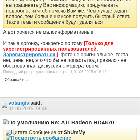
выпрашивать у Вас информацию, придумывать
подробности чтоб помочь Вам же. Чем лучше задан
вопрос, тем больше шансов получить быстрый ответ.
Такие темы и сообщения будут удаляться
А вот хочется не малоинформативные!
И так в догонку, конкретно по тому
[Только для
зарегистрированных пользователей.
Зарегистрироваться.
]
, фото не оригинальное, теста
нет, цены нет, это что бы не попасть под правило - не
обоснованная дискуссия с модератором.
Последний раз редактировалось pearl; 01.06.2015 в
18:13
.
Обращайтесь
votangis
said:
01.06.2015
18:40
Re: ATI Radeon HD4670
Сообщение от
ShUmMy