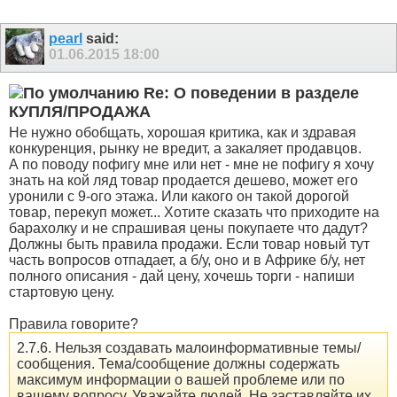
pearl
said:
01.06.2015
18:00
Re: О поведении в разделе
КУПЛЯ/ПРОДАЖА
Не нужно обобщать, хорошая критика, как и здравая
конкуренция, рынку не вредит, а закаляет продавцов.
А по поводу пофигу мне или нет - мне не пофигу я хочу
знать на кой ляд товар продается дешево, может его
уронили с 9-ого этажа. Или какого он такой дорогой
товар, перекуп может... Хотите сказать что приходите на
барахолку и не спрашивая цены покупаете что дадут?
Должны быть правила продажи. Если товар новый тут
часть вопросов отпадает, а б/у, оно и в Африке б/у, нет
полного описания - дай цену, хочешь торги - напиши
стартовую цену.
Правила говорите?
2.7.6. Нельзя создавать малоинформативные темы/
сообщения. Тема/сообщение должны содержать
максимум информации о вашей проблеме или по
вашему вопросу. Уважайте людей. Не заставляйте их