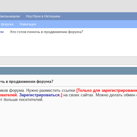
Хмельницком
Ноутбуки в Нетешине
 форума
Навигация
ум
Кто готов помочь в продвижении форума?
очь в продвижении форума?
иков форума. Нужно разместить ссылки
[Только для зарегистрирован
ователей.
Зарегистрироваться.
]
на своих сайтах. Можно делать обмен
ет больше посетителей.