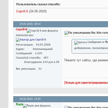
Пользователь сказал cпасибо:
Сергій К
(24.05.2010)
24.05.2010,
18:14
Сергій К
Re: Кто го
Administrator
Сообщение от
fl
Регистрация
14.05.2006
добавленно, посмотрим
Адрес
Хмельницький
Сообщений
1,439
Сказал(а) спасибо
467
Пишите тут сайты, где разме
Благодарили 154 раз в 96
Вес репутации
31
[Только для зарегистрированны
24.05.2010,
19:20
flopix
Re: Кто го