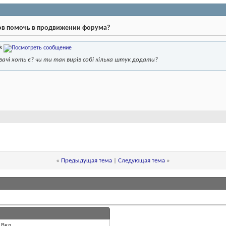
тов помочь в продвижении форума?
k
вачі хоть є? чи ти так вирів собі кілька штук додати?
«
Предыдущая тема
|
Следующая тема
»
Вкл.