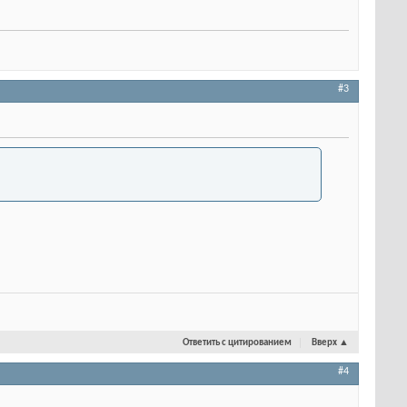
#3
Ответить с цитированием
Вверх
▲
#4