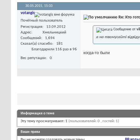
30.05.2015,
15:33
votangis
Re: Кто го
Почётный пользователь
Регистрация
13.09.2012
Сообщение от
vi
Адрес
Хмельницкий
а на твомусайті відвіду
Сообщений
1,694
Сказал(а) спасибо
181
Благодарили 116 раз в 96
когда-то были
Вес репутации
0
Информация о теме
Эту тему просматривают: 1
(пользователей: 0 , гостей: 1)
Ваши права
Вы
не можете
создавать новые темы
BB коды