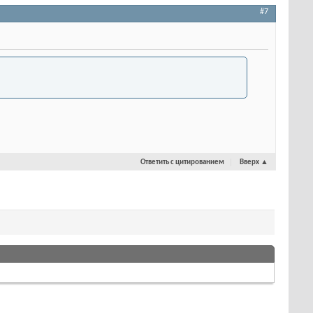
#7
Ответить с цитированием
Вверх
▲