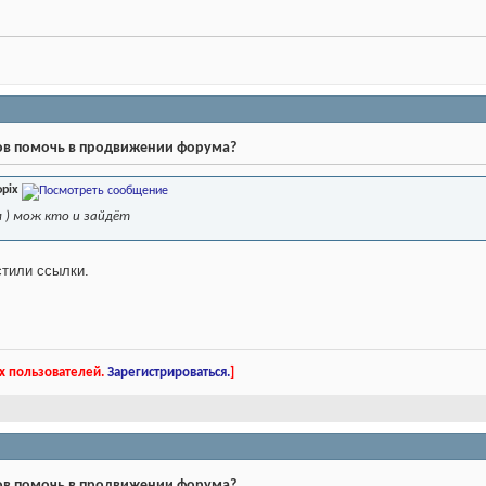
тов помочь в продвижении форума?
opix
 ) мож кто и зайдёт
стили ссылки.
х пользователей.
Зарегистрироваться.
]
тов помочь в продвижении форума?