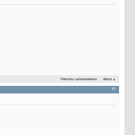
Ответить с цитированием
Вверх
▲
#5