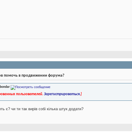
тов помочь в продвижении форума?
bondar
ированных пользователей.
Зарегистрироваться.
]
оть є? чи ти так вирів собі кілька штук додати?