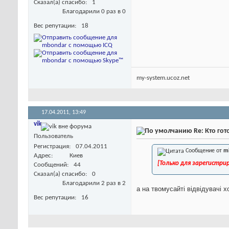
Сказал(а) спасибо
1
Благодарили 0 раз в 0
Вес репутации
18
my-sуstеm.ucoz.nеt
17.04.2011,
13:49
vik
Re: Кто го
Пользователь
Регистрация
07.04.2011
Сообщение от
m
Адрес
Киев
[Только для зарегистр
Сообщений
44
Сказал(а) спасибо
0
Благодарили 2 раз в 2
а на твомусайті відвідувачі х
Вес репутации
16