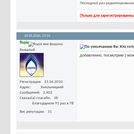
Последний раз редактировалось
[Только для зарегистрированны
24.05.2010,
17:55
flopix
Re: Кто го
Бывалый
добавленно, посмотрим ) мож
Регистрация
21.04.2010
Адрес
Хмельницкий
Сообщений
2,402
Сказал(а) спасибо
36
Благодарили 91 раз в 78
Вес репутации
31