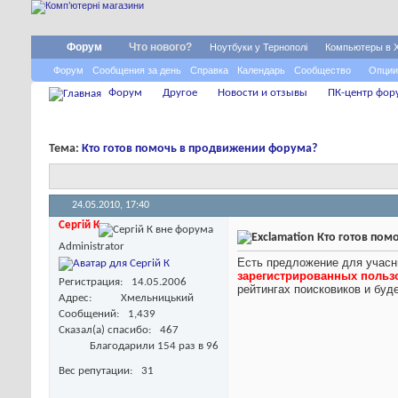
Форум
Что нового?
Ноутбуки у Тернополі
Компьютеры в 
Форум
Сообщения за день
Справка
Календарь
Сообщество
Опции
Форум
Другое
Новости и отзывы
ПК-центр фор
Тема:
Кто готов помочь в продвижении форума?
24.05.2010,
17:40
Сергій К
Кто готов пом
Administrator
Есть предложение для учасн
зарегистрированных польз
Регистрация
14.05.2006
рейтингах поисковиков и буд
Адрес
Хмельницький
Сообщений
1,439
Сказал(а) спасибо
467
Благодарили 154 раз в 96
Вес репутации
31