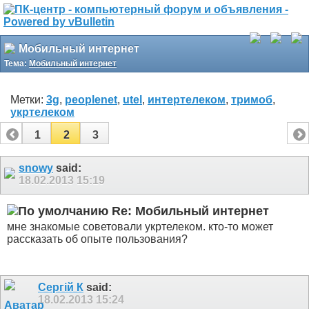
Мобильный интернет
Тема:
Мобильный интернет
Метки:
3g
,
peoplenet
,
utel
,
интертелеком
,
тримоб
,
укртелеком
1
2
3
snowy
said:
18.02.2013
15:19
Re: Мобильный интернет
мне знакомые советовали укртелеком. кто-то может
рассказать об опыте пользования?
Сергій К
said:
18.02.2013
15:24