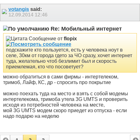
votangis
said:
12.09.2014
12:46
Re: Мобильный интернет
Сообщение от
flopix
подскажите кто пользуется, есть у человека ноут в
селе, 30км от города гдето за ЧО сразу, хочет интернет
туда, желательно чтоб безлимит был и скорость
приемлемая, кто что посоветует?
можно обратиться в сами фирмы - интертелеком,
тримоб, Лайф, КС, др - спросить про покрытие
можно поехать туда на место и взять с собой модемы
интертелекома, тримоба утела 3G UMTS и проверить
исходя из потребностей человека на месте,
мой 3G UMTS модем скоро приедет из отпуска - если
надо подарю на неделю