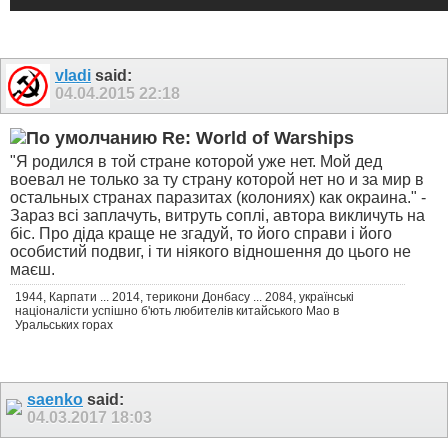
vladi
said:
04.04.2015
22:18
Re: World of Warships
"Я родился в той стране которой уже нет. Мой дед
воевал не только за ту страну которой нет но и за мир в
остальных странах паразитах (колониях) как окраина." -
Зараз всі заплачуть, витруть соплі, автора викличуть на
біс. Про діда краще не згадуй, то його справи і його
особистий подвиг, і ти ніякого відношення до цього не
маєш.
1944, Карпати ... 2014, терикони Донбасу ... 2084, українські
націоналісти успішно б'ють любителів китайського Мао в
Уральських горах
saenko
said:
04.03.2017
18:03