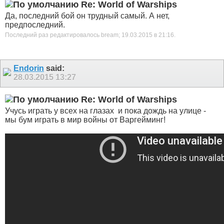
Re: World of Warships
Да, последний бой он трудный самый. А нет,
предпоследний.
Последний раз редактировалось bream; 19.03.2015 в
21:16
.
Endorin
said:
28.03.2015
13:27
Re: World of Warships
Учусь играть у всех на глазах
и пока дождь на улице -
мы бум играть в мир войны от Варгейминг!