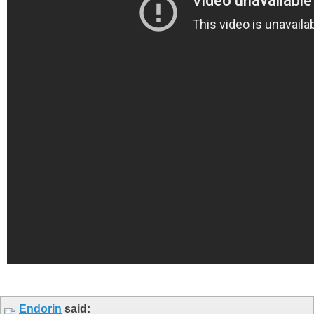
Endorin
said: