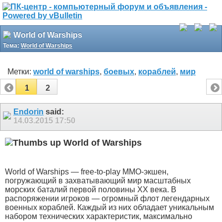
World of Warships
Тема:
World of Warships
Метки:
world of warships
,
боевых
,
кораблей
,
мир
1
2
Endorin
said:
14.03.2015
17:50
World of Warships
World of Warships — free-to-play ММО-экшен,
погружающий в захватывающий мир масштабных
морских баталий первой половины ХХ века. В
распоряжении игроков — огромный флот легендарных
военных кораблей. Каждый из них обладает уникальным
набором технических характеристик, максимально