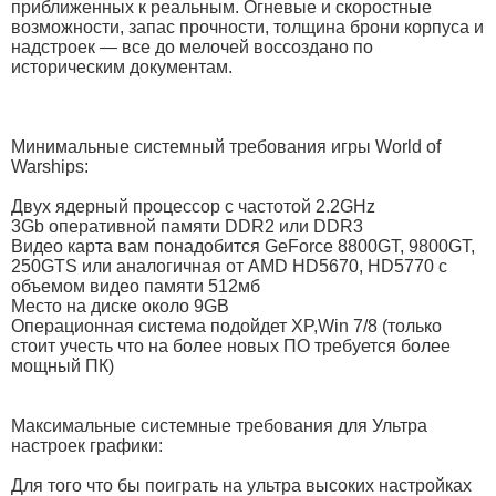
приближенных к реальным. Огневые и скоростные
возможности, запас прочности, толщина брони корпуса и
надстроек — все до мелочей воссоздано по
историческим документам.
Минимальные системный требования игры World of
Warships:
Двух ядерный процессор с частотой 2.2GHz
3Gb оперативной памяти DDR2 или DDR3
Видео карта вам понадобится GeForce 8800GT, 9800GT,
250GTS или аналогичная от AMD HD5670, HD5770 c
объемом видео памяти 512мб
Место на диске около 9GB
Операционная система подойдет XP,Win 7/8 (только
стоит учесть что на более новых ПО требуется более
мощный ПК)
Максимальные системные требования для Ультра
настроек графики:
Для того что бы поиграть на ультра высоких настройках