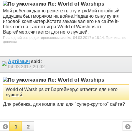
Re: World of Warships
Мой ребенок давно режется в эту игру.Мой покойный
дедушка был моряком на войне.Недавно сыну купил
игровой компьютер.Кстати заказывал его на сайте it-
blok.com.ua.Так вот игра World of Warships от
Варгеймер,считается для него лучшей.
Последний раз редактировалось saenko; 04.03.2017 в
18:14
.
Причина:
не
дописал
Артёмыч
said:
04.03.2017
20:02
Re: World of Warships
World of Warships от Варгеймер,считается для него
лучшей.
Для ребенка, для компа или для "супер-крутого" сайта?
1
2