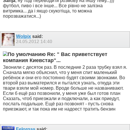
Sanja
, ну тоді переводити розмову на іншу тему...)))
футбол, пиво і все інше... Все рівно не залізна
витримка... да і якщо скукотіща, то можна
порозважатися...)
Wolpix
said:
24.05.2012
14:40
Re: " Вас приветствует
компания Киевстар"...
Звонили с десяток раз. В последние 2 раза трубку взял я.
Сначала мягко объяснил, что у меня спит маленький
ребёнок и они его постоянно будят своими звонками. Во
второй раз выматерился и пытался узнать, откуда эти
твари взяли мой номер. Вроде больше не названивают.
Если б ещё раз позвонили, у меня уже был готов план
Сказать, чтоб приезжали и подключали, а как приедут,
послать подальше. Ещё раз позвонят - пусть снова
приезжают, и так пока им не надоест тратить бензин
Felorgas
said: