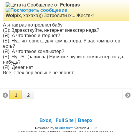
Сообщение от
Felorgas
Wolpix
, хахаха))) Затролити їх... Жестяк!
А я так раз потроллил бабу:
(Б): Здравствуйте, интернет киевстар нада?
(Я): А что такое интернет?
(Б): Ну... интернет... для компьютера. У вас компьютер
есть?
(Я): А что такое компьютер?
(Б): Ну.. Э.. (зависла) Ну может купите компьютер когда-
нибудь?
(Я): Денег нет.
Всё, с тех пор больше не звонят
1
2
Вход
Full Site
Вверх
Powered by
vBulletin™
Version 4.1.12