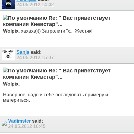
24.05.2012
14:42
Re: " Вас приветствует
компания Киевстар"...
Wolpix
, хахаха))) Затролити їх... Жестяк!
Sanja
said:
24.05.2012
15:07
Re: " Вас приветствует
компания Киевстар"...
Wolpix
,
Наверное, надо и себе последовать примеру и
материться.
Vadimster
said:
24.05.2012
16:45