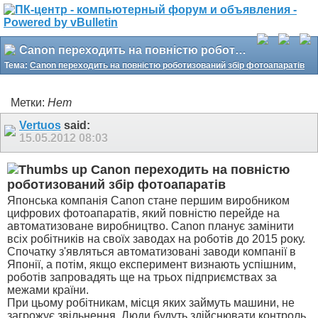
Canon переходить на повністю роботизований збір фотоапаратів
Тема:
Canon переходить на повністю роботизований збір фотоапаратів
Метки:
Нет
Vertuos
said:
15.05.2012
08:03
Canon переходить на повністю
роботизований збір фотоапаратів
Японська компанія Canon стане першим виробником
цифрових фотоапаратів, який повністю перейде на
автоматизоване виробництво. Canon планує замінити
всіх робітників на своїх заводах на роботів до 2015 року.
Спочатку з'являться автоматизовані заводи компанії в
Японії, а потім, якщо експеримент визнають успішним,
роботів запровадять ще на трьох підприємствах за
межами країни.
При цьому робітникам, місця яких займуть машини, не
загрожує звільнення. Люди будуть здійснювати контроль