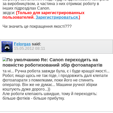
за виробництвом, а частина з них отримає роботу в
інших підрозділах Canon.
звідси:
[Только для зарегистрированных
пользователей.
Зарегистрироваться.
]
Чи значить це покращення якості???
Felorgas
said:
15.05.2012
08:11
Re: Canon переходить на
повністю роботизований збір фотоапаратів
та ні... Ручна робота завжди була, є і буде кращої якості...
Робот, якщо щось не так піде, і продовжить далі клепати
фотоапарати з помилками, поки його не спинить
оператор. Він же не думає... Машини ручної збірки
коштують дуже дорого...))
Але роботи клепають швидше, тому й переходять:
більше фотіків - більше прибутку.