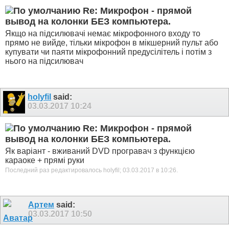
Re: Микрофон - прямой
вывод на колонки БЕЗ компьютера.
Якщо на підсилювачі немає мікрофонного входу то
прямо не вийде, тільки мікрофон в мікшерний пульт або
купувати чи паяти мікрофонний предусілітель і потім з
нього на підсилювач
holyfil
said:
03.03.2017
10:24
Re: Микрофон - прямой
вывод на колонки БЕЗ компьютера.
Як варіант - вживаний DVD програвач з функцією
караоке + прямі руки
Последний раз редактировалось holyfil; 03.03.2017 в
10:26
.
Артем
said:
03.03.2017
10:50