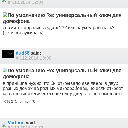
04.12.2014
12:04
Re: универсальный ключ для
домофона
спамить собрались сударь??? иль пауком работать?
(сети обслуживать)
dud56
said:
04.12.2014
13:30
Re: универсальный ключ для
домофона
в принципе нужно что бы открывало две двери в двух
разных домах на разных микрорайонах, но если откроет
когда то гипотетически еще одну дверь то не помешает)
098 275 три три 76
Vertuos
said:
04.12.2014
13:32