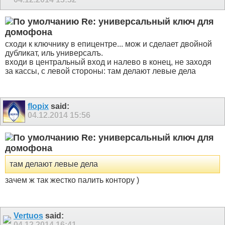
Re: универсальный ключ для
домофона
сходи к ключнику в епицентре... мож и сделает двойной
дубликат, иль универсалъ.
входи в центральный вход и налево в конец, не заходя
за кассы, с левой стороны: там делают левые дела
flopix
said:
04.12.2014
15:56
Re: универсальный ключ для
домофона
там делают левые дела
зачем ж так жестко палить контору )
Vertuos
said:
04.12.2014
16:41