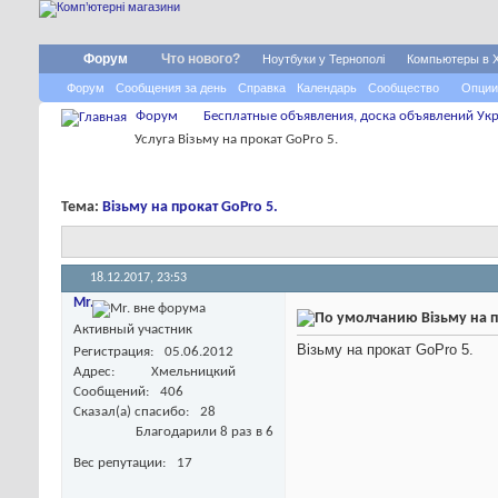
Форум
Что нового?
Ноутбуки у Тернополі
Компьютеры в 
Форум
Сообщения за день
Справка
Календарь
Сообщество
Опции
Форум
Бесплатные объявления, доска объявлений Укр
Услуга Візьму на прокат GoPro 5.
Тема:
Візьму на прокат GoPro 5.
18.12.2017,
23:53
Mr.
Візьму на п
Активный участник
Візьму на прокат GoPro 5.
Регистрация
05.06.2012
Адрес
Хмельницкий
Сообщений
406
Сказал(а) спасибо
28
Благодарили 8 раз в 6
Вес репутации
17