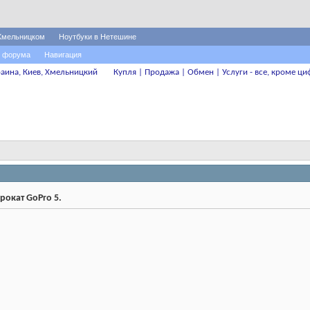
Хмельницком
Ноутбуки в Нетешине
 форума
Навигация
аина, Киев, Хмельницкий
Купля | Продажа | Обмен | Услуги - все, кроме ци
рокат GoPro 5.