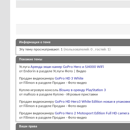
Информация о теме
Эту тему просматривают: 1
(пользователей: 0 , гостей: 1)
Похожие темы
Услуга
Аренда экшн камер GoPro Hero и SJ4000 WiFi
от Endorin в разделе Услуги Фото | Видео
Продам видеокамеру
GoPro HD 3 White
от Filimon в разделе Продам - Фото-видео
Куплю игровую консоль
Візьму в оренду PlayStation 3
от mafiozo в разделе Куплю - Игровые приставки
Продам видеокамеру
GoPro HD Hero3 White Edition новая в упаковк
от Filimon в разделе Продам - Фото-видео
Продам видеокамеру
GoPro Hero 2 Motosport Edition Full HD camera
от Filimon в разделе Продам - Фото-видео
Ваши права