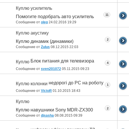
Куплю усилитель
11
Помогите подобрать авто усилитель
Сообщение от
oleg
24.02.2016
19:29
Куплю акустику
2
Куплю динамик (динамики)
Сообщение от
Zulus
08.12.2015
22:03
Блок питания для телевизора
Куплю
4
Сообщение от
sven201072
05.11.2015
09:23
недорогі до PC на роботу
Куплю колонки
1
Сообщение от
VictoR
01.10.2015
18:43
Куплю
2
Куплю навушники Sony MDR-ZX300
Сообщение от
djsasha
08.08.2015
09:39