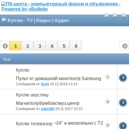
Куплю - TV | Видео | Аудио
1
2
3
4
5
6
Тем
Куплю
1
Пульт от домашний кинотеатр Samsung
Сообщение от
SvAt
18.12.2019
13:13
Куплю акустику
0
Магнитолу\бумбокс\муз.центр
Сообщение от
aukro09
29.11.2017
15:15
~24" и желательно с Т2
Куплю телевизор
4