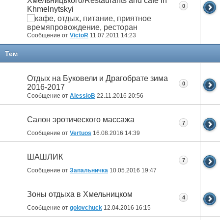
Хмельницького/Restaurants and cafe in
0
Khmelnytskyi
Сообщение от
VictoR
11.07.2011
14:23
Тем
Отдых на Буковели и Драгобрате зима
0
2016-2017
Сообщение от
AlessioB
22.11.2016
20:56
Салон эротического массажа
7
Сообщение от
Vertuos
16.08.2016
14:39
ШАШЛИК
7
Сообщение от
Запальничка
10.05.2016
19:47
Зоны отдыха в Хмельницком
4
Сообщение от
golovchuck
12.04.2016
16:15