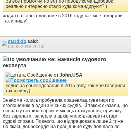
За всё промолчу, но вот по поводу командировок
реально интересно стало куда командируют? )
ходил на собеседование в 2016 году, как мне говорили
так и пишу)
stardido
said:
04.03.2018
20:50
Re: Вакансія судового
експерта
Сообщение от
John.USA
ходил на собеседование в 2016 году, как мне говорили
так и пишу)
Знайома колись пробувала працевлаштуватися по
оголошенню в один з міських суддів. Їй також сказали, що
спочатку потрібно пройти місяць стажування, причому
без зарплати і заперли в архів упорядковувати старі
судові справи. Повезло, що відпрацювала лише 2 тижні
бо якась добросердечна працівниця суду повідала по