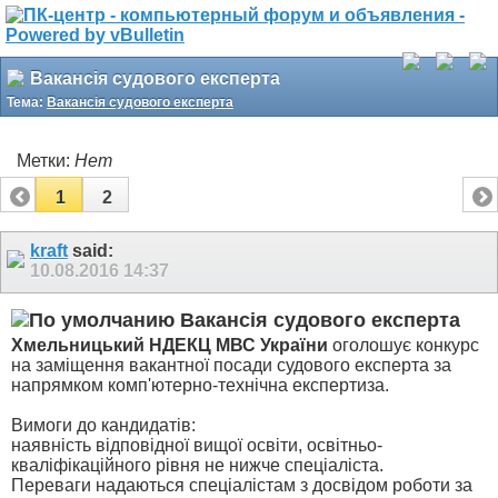
Вакансія судового експерта
Тема:
Вакансія судового експерта
Метки:
Нет
1
2
kraft
said:
10.08.2016
14:37
Вакансія судового експерта
Хмельницький НДЕКЦ МВС України
оголошує конкурс
на заміщення вакантної посади судового експерта за
напрямком комп'ютерно-технічна експертиза.
Вимоги до кандидатів:
наявність відповідної вищої освіти, освітньо-
кваліфікаційного рівня не нижче спеціаліста.
Переваги надаються спеціалістам з досвідом роботи за