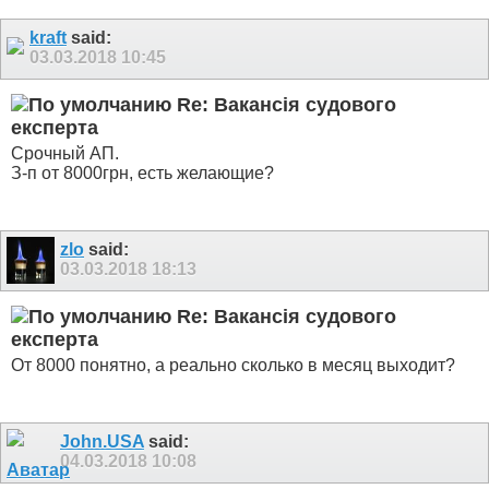
kraft
said:
03.03.2018
10:45
Re: Вакансія судового
експерта
Срочный АП.
З-п от 8000грн, есть желающие?
zlo
said:
03.03.2018
18:13
Re: Вакансія судового
експерта
От 8000 понятно, а реально сколько в месяц выходит?
John.USA
said:
04.03.2018
10:08