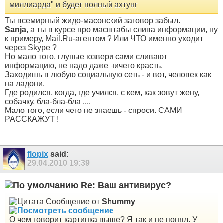
миллиарда" и будет полный ахтунг
Ты всемирный жидо-масонский заговор забыл.
Sanja
, а ты в курсе про масштабы слива информации, ну
к примеру, Mail.Ru-агентом ? Или ЧТО именно уходит
через Skype ?
Но мало того, глупые юзвери сами сливают
информацию, не надо даже ничего красть.
Заходишь в любую социальную сеть - и вот, человек как
на ладони.
Где родился, когда, где учился, с кем, как зовут жену,
собачку, бла-бла-бла ....
Мало того, если чего не знаешь - спроси. САМИ
РАССКАЖУТ !
flopix
said:
29.04.2010
19:39
Re: Ваш антивирус?
Сообщение от
Shummy
О чем говорит картинка выше? Я так и не понял. У