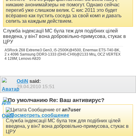
никакие анонимайзеры не помогут. Однако сейчас
перегиб уже слишком велик. С кис 2011 это будет
всёравно как пустить соседа за свой комп и давать
селить за каждым действием.
Служба індексації МС була теж для подібних цілей
введена, у він7 вона добровільно-примусова, стукає в
ЦРУ
ASRock Z68 Extreme3 Gen3, i5-2500K@4500, Enermax ETS-T40-BK,
2 x 4096 Samsung DDR3-1333 (DH0-CH9)@2133 Мгц, OCZ VERTEX
4 128М; Lenovo A820
OdiN
said:
29.04.2010
15:51
Re: Ваш антивирус?
Сообщение от
an7user
Служба індексації МС була теж для подібних цілей
введена, у він7 вона добровільно-примусова, стукає в
ЦРУ