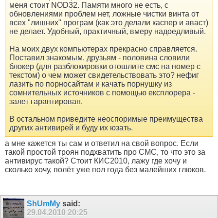
меня стоит NOD32. Памяти много не есть, с
обновлениями проблем нет, ложные чистки винта от
всех "лишних" програм (как это делали каспер и аваст)
не делает. Удобный, практичный, вмеру надоедливый.
На моих двух компьютерах прекрасно справляется.
Поставил знакомым, друзьям - половина словили
блокер (для разблокировки отошлите смс на номер с
текстом) о чем может свидетельствовать это? нефиг
лазить по порносайтам и качать порнушку из
сомнительных источников с помощью експлорера -
залет гарантирован.
В остальном приведите неоспоримые преимущества
других антивирей и буду их юзать.
а мне кажется ты сам и ответил на свой вопрос. Если
такой простой троян подхватить про СМС, то что это за
антивирус такой? Стоит КИС2010, лажу где хочу и
сколько хочу, полёт уже пол года без малейших глюков.
ShUmMy
said:
29.04.2010
20:25