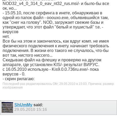
NOD32_v4_0_314_0_eav_nt32_rus.msi/- и было-бы все
ок, но...
- 15.05.10, после серфинга в инете, обнаруживаю в
одной из папок файл - ooouxo.exe, объявившийся там,
как "снег на голову". NOD, загружает свежие базы и
утверждает, что этот файл "белый и пушистый" т.е. -
вирусов
нет.
Все бы на этом и закончилось, как вдруг комп. не имея
физического подключения к инету. начинает требовать
подключения. В жизни его такого не случалось, что-бы
вот так, нистого ниссего...
Скидываю файл на флешку и проверяю на другом
аппарате, где установлен KIS/- результат ВИРУС.
с 16.05.2010 использую - Kis9.0.0.736ru.exe/- пока
вирусов - 0.
- скрин рилагаю:
Последний раз редактировалось Ofir; 29.05.2010 в
15:03
.
Причина:
размер
изображения
ShUmMy
said:
29.05.2010
15:16