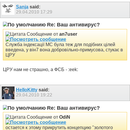
Sanja
said:
29.04.2010
17:29
Re: Ваш антивирус?
Сообщение от
an7user
Служба індексації МС була теж для подібних цілей
введена, у він7 вона добровільно-примусова, стукає в
ЦРУ
ЦРУ нам не страшно, а ФСБ - :eek:
HelloKitty
said:
29.04.2010
19:22
Re: Ваш антивирус?
Сообщение от
OdiN
остается к этому прикрутить концепцию "золотого