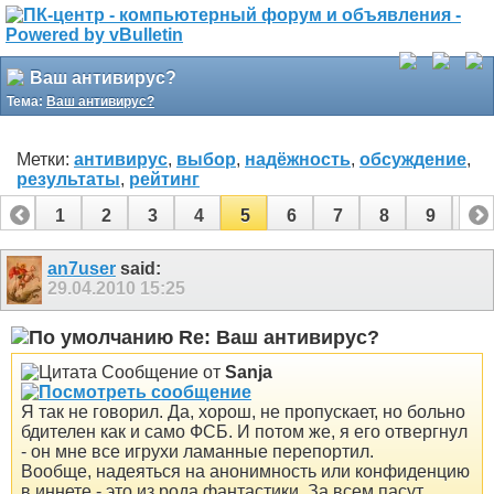
Ваш антивирус?
Тема:
Ваш антивирус?
Метки:
антивирус
,
выбор
,
надёжность
,
обсуждение
,
результаты
,
рейтинг
1
2
3
4
5
6
7
8
9
10
11
12
13
14
15
16
17
18
19
20
an7user
said:
29.04.2010
15:25
21
Re: Ваш антивирус?
Сообщение от
Sanja
Я так не говорил. Да, хорош, не пропускает, но больно
бдителен как и само ФСБ. И потом же, я его отвергнул
- он мне все игрухи ламанные перепортил.
Вообще, надеяться на анонимность или конфиденцию
в иннете - это из рода фантастики. За всем пасут,