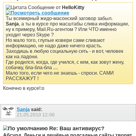
Сообщение от
HelloKitty
Ты всемирный жидо-масонский заговор забыл.
Sanja
, а ты в курсе про масштабы слива информации,
ну к примеру, Mail.Ru-агентом ? Или ЧТО именно
уходит через Skype ?
Но мало того, глупые юзвери сами сливают
информацию, не надо даже ничего красть.
Заходишь в любую социальную сеть - и вот, человек
как на ладони.
Где родился, когда, где учился, с кем, как зовут жену,
собачку, бла-бла-бла ....
Мало того, если чего не знаешь - спроси. САМИ
РАССКАЖУТ !
Конечно в курсе!:o
Sanja
said:
21.05.2010
12:06
Re: Ваш антивирус?
Абсурд. Деньги и дешёвые подсадные сайты творят