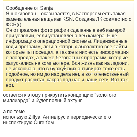
Сообщение от Sanja
Я шокирован... оказывается, в Касперсом есть такая
замечательная вещь как KSN. Создана ЛК совместно с
ФСБ(((
Он отправляет фотографии сделанные веб камерой,
при условии, если установлена веб камера. Ещё
информацию операционной системы. Лицензионные
коды программ, логи в которых абсолютно все сайты,
которые ты посещал, а так же в них есть информация
о зловредах, а так же безопасных программ, которые
запускались на компьютере. Вся жизнь как на ладони.
не исключаю, что в буржуйских антивирях тоже есть
подобное, но им до нас дела нет, а вот отечественный
продукт расчитан какраз под нас и наши сети. Вот так-
вот.
остается к этому прикрутить концепцию "золотого
миллиарда" и будет полный ахтунг
а по теме
использую Zillya! Антивірус и периодически его
инспектирую CureIt'ом