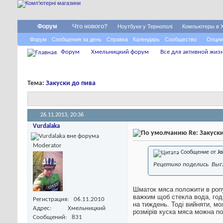
Форум
Что нового?
Ноутбуки у Тернополі
Компьютеры в 
Форум
Сообщения за день
Справка
Календарь
Сообщество
Опции
Форум
Хмельницкий форум
Все для активной жиз
Тема:
Закуски до пива
26.11.2013,
20:36
Vurdalaka
Re: Закуск
Moderator
Сообщение от
J
Рецетико поделись
Выг
Шматок мяса положити в ропу
важким щоб стекла вода, год
Регистрация
06.11.2010
на тиждень. Тоді вийняти, мо
Адрес
Хмельницкий
розмірів куска мяса можна по
Сообщений
831