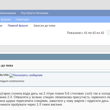
Хмельницком
Ноутбуки в Нетешине
 форума
Навигация
ни
Пивной форум
Закуски до пива
Показано с 41 по 42 из 42
и до пива
ohn.USA
лядит апетитно
(гарно солена вода десь на 2 літри ложки 5-6 столових солі) так в хол
инки 2-3. Обваляти у всяких спеціях обовязкова присутність червоного 
жна щераз пересипати спеціями, замотати у нову марлю і підвісити десь 
чинати пробувати через 1-3 тижні висіння.