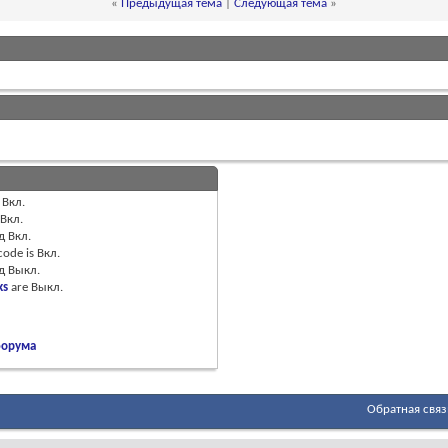
«
Предыдущая тема
|
Следующая тема
»
Вкл.
Вкл.
д
Вкл.
code is
Вкл.
од
Выкл.
ks
are
Выкл.
форума
Обратная связ