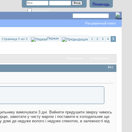
Помощь
Запомнить?
Расширенный поиск
Первая
Страница 5 из 5
1
2
3
4
5
Опции темы
Отображение
#41
одильнику вимочувати 3 дні. Вийняти придушити зверху чимось
перцю, замотати у чисту марлю і поставити в холодильник ще
у домі де недуже волого і недуже спекотно, в залежності від