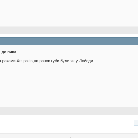
и до пива
з раками,4кг раків,на ранок губи були як у Лободи