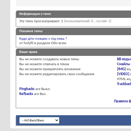
Информация о теме
Эту тему просматривают: 1
(пользователей: 0 , гостей: 1)
Похожие темы
Куди діти пляшки з під пива ?
от holyfil в разделе Обо всем
Ваши права
Вы
не можете
создавать новые темы
BB коды
Вы
не можете
отвечать в темах
Смайлы
Вы
не можете
прикреплять вложения
[IMG]
ко
Вы
не можете
редактировать свои сообщения
[VIDEO]
HTML к
Trackbac
Pingbacks
are
Выкл.
Refbacks
are
Вкл.
Правила 