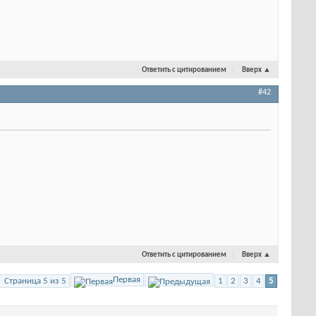
Ответить с цитированием
Вверх
▲
#42
Ответить с цитированием
Вверх
▲
Первая
Страница 5 из 5
1
2
3
4
5