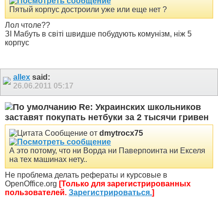
Пятый корпус достроили уже или еще нет ?
Лол чтоле??
ЗІ Мабуть в світі швидше побудують комунізм, ніж 5
корпус
allex
said:
26.06.2011
05:17
Re: Украинских школьников
заставят покупать нетбуки за 2 тысячи гривен
Сообщение от
dmytrocx75
А это потому, что ни Ворда ни Паверпоинта ни Екселя
на тех машинах нету..
Не проблема делать рефераты и курсовые в
OpenOffice.org
[Только для зарегистрированных
пользователей.
Зарегистрироваться.
]