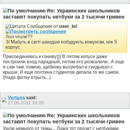
Re: Украинских школьников
заставят покупать нетбуки за 2 тысячи гривен
Сообщение от
user_lol
Лол чтоле??
ЗІ Мабуть в світі швидше побудують комунізм, ніж 5
корпус
Присоединяюсь к гониву))) В пятом копусе даже
построили вход парадный, потом его розвалили.. А еще
я сам там, помню, щебенку выгребал и скидывал с
крыши. И еще полтина студентов делала то же самое.
(Надо фотку отрыть...)
Vertuos
said:
27.06.2011
10:08
Re: Украинских школьников
заставят покупать нетбуки за 2 тысячи гривен
Ушли немного от темы... Лажа тот проэкт с нетбуками.