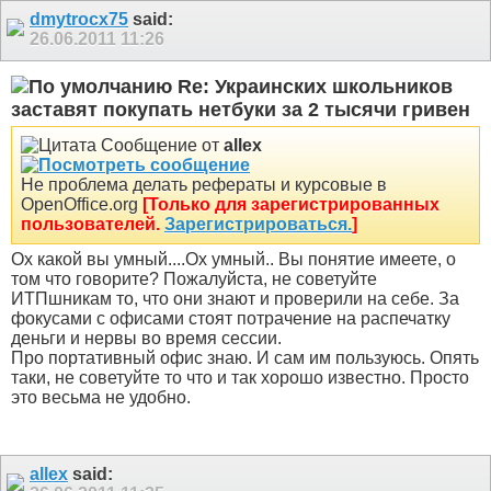
dmytrocx75
said:
26.06.2011
11:26
Re: Украинских школьников
заставят покупать нетбуки за 2 тысячи гривен
Сообщение от
allex
Не проблема делать рефераты и курсовые в
OpenOffice.org
[Только для зарегистрированных
пользователей.
Зарегистрироваться.
]
Ох какой вы умный....Ох умный.. Вы понятие имеете, о
том что говорите? Пожалуйста, не советуйте
ИТПшникам то, что они знают и проверили на себе. За
фокусами с офисами стоят потрачение на распечатку
деньги и нервы во время сессии.
Про портативный офис знаю. И сам им пользуюсь. Опять
таки, не советуйте то что и так хорошо известно. Просто
это весьма не удобно.
allex
said: