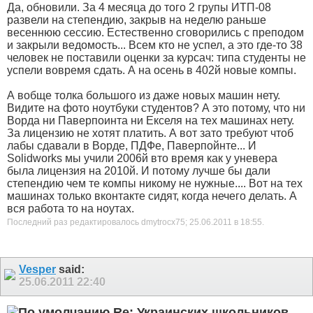
Да, обновили. За 4 месяца до того 2 групы ИТП-08
развели на степендию, закрыв на неделю раньше
весеннюю сессию. Естественно сговорились с преподом
и закрыли ведомость... Всем кто не успел, а это где-то 38
человек не поставили оценки за курсач: типа студенты не
успели вовремя сдать. А на осень в 402й новые компы.
А вобще толка большого из даже новых машин нету.
Видите на фото ноутбуки студентов? А это потому, что ни
Ворда ни Паверпоинта ни Екселя на тех машинах нету.
За лицензию не хотят платить. А вот зато требуют чтоб
лабы сдавали в Ворде, ПДФе, Паверпойнте... И
Solidworks мы учили 2006й вто время как у уневера
была лицензия на 2010й. И потому лучше бы дали
степендию чем те компы никому не нужные.... Вот на тех
машинах только вконтакте сидят, когда нечего делать. А
вся работа то на ноутах.
Последний раз редактировалось dmytrocx75; 25.06.2011 в
18:55
.
Vesper
said:
25.06.2011
22:40
Re: Украинских школьников