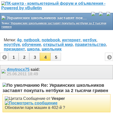
Украинских школьников заставят покупать нетбуки за 2 тысячи гривен
Тема:
Украинских школьников заставят покупать нетбуки за 2 тысячи
гривен
Метки:
4g
,
netbook
,
notebook
,
интернет
,
нетбук
,
ноутбук
,
обучение
,
открытый мир
,
правительство
,
президент
,
школа
,
школьник
1
2
3
4
5
dmytrocx75
said:
25.06.2011
18:49
Re: Украинских школьников
заставят покупать нетбуки за 2 тысячи гривен
Сообщение от
Vesper
Обновили парк машин в 402-й ?