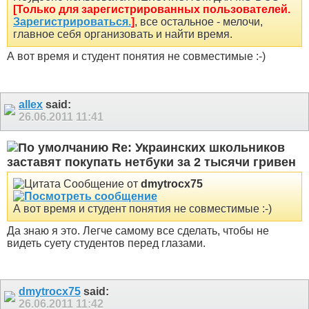
[Только для зарегистрированных пользователей.
Зарегистрироваться.
]
, все остальное - мелочи,
главное себя организовать и найти время.
А вот время и студент понятия не совместимые :-)
allex
said:
26.06.2011
11:41
Re: Украинских школьников
заставят покупать нетбуки за 2 тысячи гривен
Сообщение от
dmytrocx75
А вот время и студент понятия не совместимые :-)
Да знаю я это. Легче самому все сделать, чтобы не
видеть суету студентов перед глазами.
dmytrocx75
said:
26.06.2011
11:42