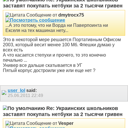
заставят покупать нетбуки за 2 тысячи гривен
Сообщение от
dmytrocx75
...А это потому, что ни Ворда ни Паверпоинта ни
Екселя на тех машинах нету...
Это в некоторой мере решается Портативным Офисом
2003, который весит менее 100 Мб. Флешки думаю у
всех есть
А что касается степухи и прочего, то это конечно
печально ...
Универ все дальше скатывается в УГ
Пятый корпус достроили уже или еще нет ?
user_lol
said:
25.06.2011
22:49
Re: Украинских школьников
заставят покупать нетбуки за 2 тысячи гривен
Сообщение от
Vesper