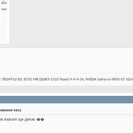
78LMT-S2 R2, 8192 MB (DDR3-1333 Team) 9-9-9-24, NVIDIA GeForce 9600 GT 10
аження часу
рум взагалі ще дихає ��