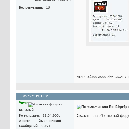
Вес репутации
18
AMD FX6300 3500Mhz, GIGABYTE 
05.12.2019,
11:31
Vovan
Re: Відобр
Бывалый
Скажіть спасібо, шо цей фо
Регистрация
21.04.2008
Адрес
Хмельницкий
Сообщений
2,391