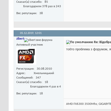
Сказал(а) спасибо
85
Благодарили 378 раз в 243
Вес репутации
38
05.12.2019,
12:01
zibert
Re: Відобр
Активный участник
тобто проблема з форумом, я
Регистрация
30.08.2010
Адрес
Хмельницький
Сообщений
347
Сказал(а) спасибо
18
Благодарили 4 раз в 4
Вес репутации
18
AMD FX6300 3500Mhz, GIGABYTE 