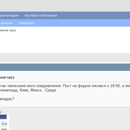
Хмельницком
Ноутбуки в Нетешине
 форума
Навигация
ення часу
ня часу
час написання мого повідомлення. Пост на форумі писався о 19:58, а пи
лининград, Киев, Минск...Среда
івпадає?
ы