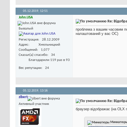
05.12.2019,
12:51
John.USA
Re: Відобр
Бывалый
проблема з вашим часовим п
налаштований у вас ОС)
Регистрация
28.12.2009
Адрес
Хмельницкий
Сообщений
1,077
Сказал(а) спасибо
34
Благодарили 119 раз в 93
Вес репутации
24
05.12.2019,
13:16
zibert
Re: Відобр
Активный участник
браузер відображає (на OLX п
Миниатюр