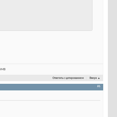
24MB
Ответить с цитированием
Вверх
▲
#6