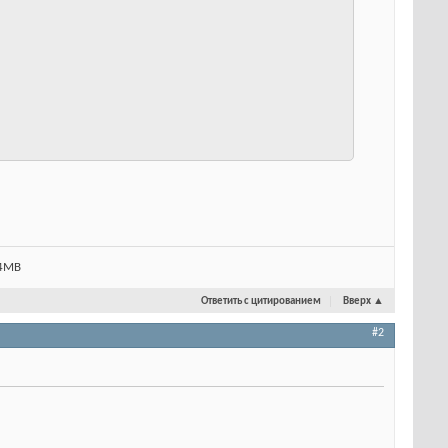
24MB
Ответить с цитированием
Вверх
▲
#2