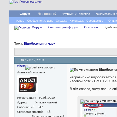
Форум
Что нового?
Ноутбуки у Тернополі
Компьютеры в 
Форум
Сообщения за день
Справка
Календарь
Сообщество
Опции
Форум
Хмельницкий форум
Обо всем
Відображ
Тема:
Відображення часу
04.12.2019,
12:33
zibert
Відображен
Активный участник
неправильно відображається 
часовой пояс - GMT +2:00 Ка
В чім справа, чому час не сп
Регистрация
30.08.2010
Миниатюр
Адрес
Хмельницький
Сообщений
347
Сказал(а) спасибо
18
Благодарили 4 раз в 4