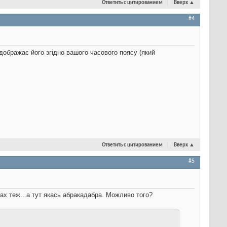
Ответить с цитированием
Вверх
▲
#4
відображає його згідно вашого часового поясу (який
Ответить с цитированием
Вверх
▲
#5
ах теж...а тут якась абракадабра. Можливо того?