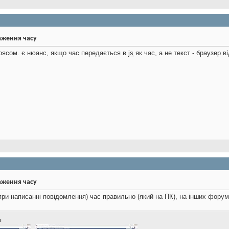
аження часу
оясом. є нюанс, якщо час передається в
js
як час, а не текст - браузер 
аження часу
ри написанні повідомлення) час правильно (який на ПК), на інших форум
ы