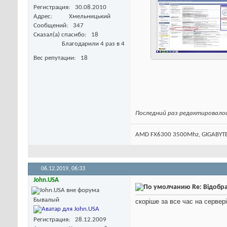
Регистрация
30.08.2010
Адрес
Хмельницький
Сообщений
347
Сказал(а) спасибо
18
Благодарили 4 раз в 4
Вес репутации
18
Последний раз редактировалось 
AMD FX6300 3500Mhz, GIGABYTE 
06.12.2019,
06:33
John.USA
Re: Відобр
Бывалый
скоріше за все час на сервер
Регистрация
28.12.2009