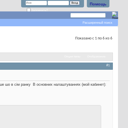
Помощь
Запомнить?
Расширенный поиск
Показано с 1 по 6 из 6
Опции темы
Отображение
#1
ше шо в сім ранку
В основних налаштуваннях (мой кабинет):