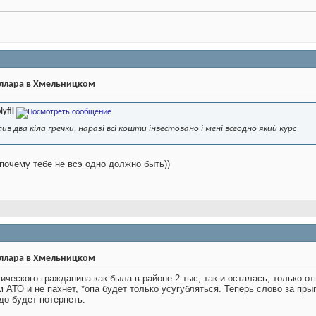
оллара в Хмельницком
lyfil
пив два кіла гречки, наразі всі кошти інвестовано і мені всеодно який курс
т почему тебе не всэ одно должно быть))
оллара в Хмельницком
тического гражданина как была в районе 2 тыс, так и осталась, только 
м АТО и не пахнет, *опа будет только усугубляться. Теперь слово за пры
до будет потерпеть.