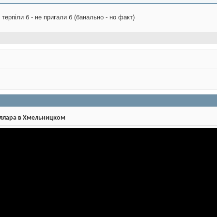
, терпіли б - не пригали б (банально - но факт)
оллара в Хмельницком