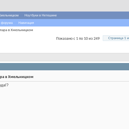
Хмельницком
Ноутбуки в Нетешине
 форума
Навигация
ллара в Хмельницком
Страница 1 и
Показано с 1 по 10 из 249
ара в Хмельницком
ода!?