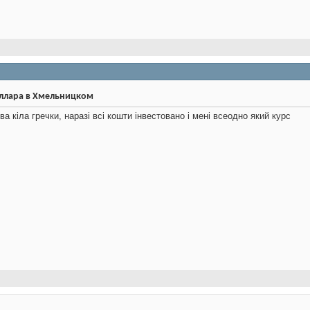
оллара в Хмельницком
ва кіла гречки, наразі всі кошти інвестовано і мені всеодно який курс