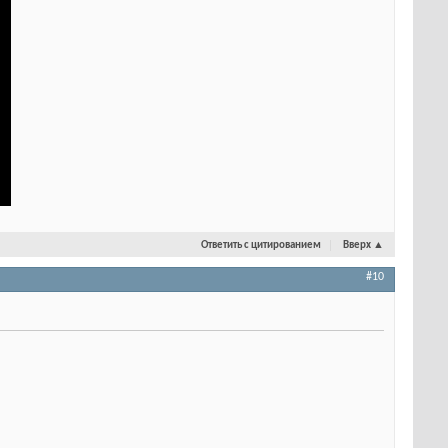
Ответить с цитированием
Вверх
▲
#10