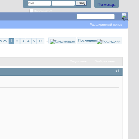
Помощь
Запомнить?
Расширенный поиск
Последняя
...
з 25
1
2
3
4
5
11
Опции темы
Отображение
#1