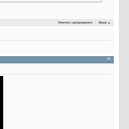
Ответить с цитированием
Вверх
▲
#9