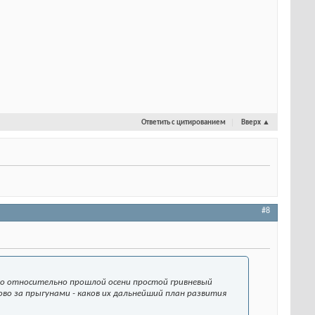
Ответить с цитированием
Вверх
▲
#8
ько относительно прошлой осени простой гривневый
лово за прыгунами - каков их дальнейший план развития