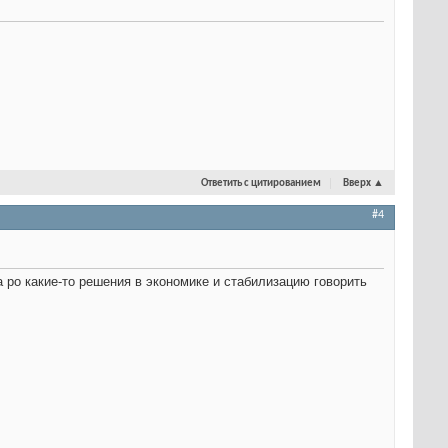
Ответить с цитированием
Вверх
▲
#4
а ро какие-то решения в экономике и стабилизацию говорить