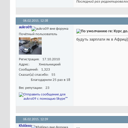
Последний раз редактировалось
06.02.2015,
12:38
aukro09
re: Курс д
Почётный пользователь
будуть зарплати як в Африці)
Регистрация
17.10.2010
Адрес
Хмельницкий
Сообщений
1,323
Сказал(а) спасибо
55
Благодарили 25 раз в 18
Вес репутации
23
06.02.2015,
12:39
KhAlexo