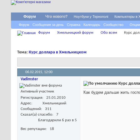
Форум
Что нового?
Ноутбуки у Тернополі
Компьютеры в 
Форум
Сообщения за день
Справка
Календарь
Сообщество
Опции
Форум
Хмельницкий форум
Обо всем
Курс до
Тема:
Курс доллара в Хмельницком
06.02.2015,
12:00
Vadimster
Курс долл
Активный участник
Как будем дальше жить госп
Регистрация
25.01.2010
Адрес
Хмельницкий
Сообщений
311
Сказал(а) спасибо
7
Благодарили 6 раз в 5
Вес репутации
18