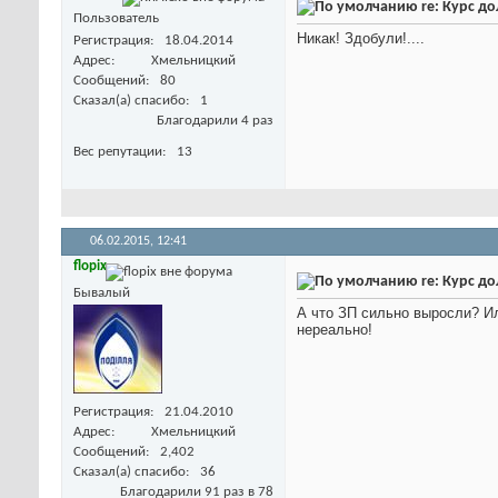
re: Курс д
Пользователь
Никак! Здобули!....
Регистрация
18.04.2014
Адрес
Хмельницкий
Сообщений
80
Сказал(а) спасибо
1
Благодарили 4 раз
Вес репутации
13
06.02.2015,
12:41
flopix
re: Курс д
Бывалый
А что ЗП сильно выросли? Ил
нереально!
Регистрация
21.04.2010
Адрес
Хмельницкий
Сообщений
2,402
Сказал(а) спасибо
36
Благодарили 91 раз в 78