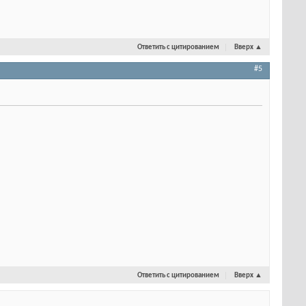
Ответить с цитированием
Вверх
▲
#5
Ответить с цитированием
Вверх
▲