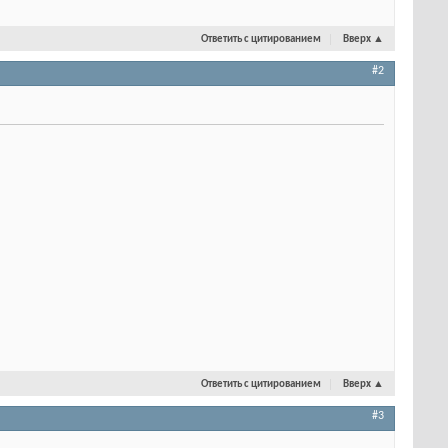
Ответить с цитированием
Вверх
▲
#2
Ответить с цитированием
Вверх
▲
#3