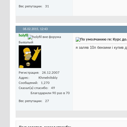
Вес репутации
31
06.02.2015,
12:43
holyfil
re: Курс д
Бывалый
я заляв 10л бензини і купив д
Регистрация
26.12.2007
Адрес
Khmelnitskiy
Сообщений
1,270
Сказал(а) спасибо
49
Благодарили 90 раз в 70
Вес репутации
27