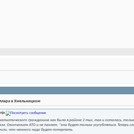
оллара в Хмельницком
nja
статистического гражданина как была в районе 2 тыс, так и осталась, тол
аза. Окончанием АТО и не пахнет, *опа будет только усугубляться. Теперь с
рили, что немного надо будет потерпеть.