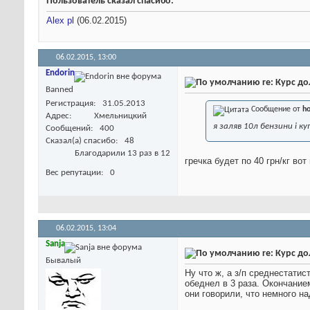
Пользователь сказал cпасибо:
Alex pl
(06.02.2015)
06.02.2015,
13:00
Endorin
re: Курс д
Banned
Регистрация
31.05.2013
Сообщение от
ho
Адрес
Хмельницкий
я заляв 10л бензини і ку
Сообщений
400
Сказал(а) спасибо
48
Благодарили 13 раз в 12
гречка будет по 40 грн/кг во
Вес репутации
0
06.02.2015,
13:04
Sanja
re: Курс д
Бывалый
Ну что ж, а з/п среднестатис
обеднел в 3 раза. Окончание
они говорили, что немного на