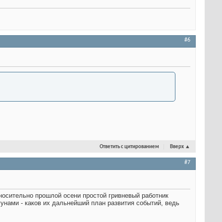
#6
Ответить с цитированием
Вверх
▲
#7
относительно прошлой осени простой гривневый работник
гунами - каков их дальнейший план развития событий, ведь