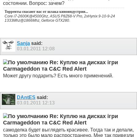
состоянии. Вопрос: зачем?
Торренты спасают нас от шлака киноиндустрии...
Core i7-2600K@4500Ghz, ASUS P8Z68-V Pro, 2xHynix 9-10-9-24
1333Mhz@1866Mhz, Geforce GTX280.
Sanja
said:
03.01.2011
12:08
Re: Куплю на дисках ігри
Carmageddon та C&C Red Alert
Может другу подарить? Есть много применений.
DAntES
said:
03.01.2011
12:13
Re: Куплю на дисках ігри
Carmageddon та C&C Red Alert
самоделка будет выглядеть красивее. Тогда так и делали,
только это было мало распространено. Мне так привезли