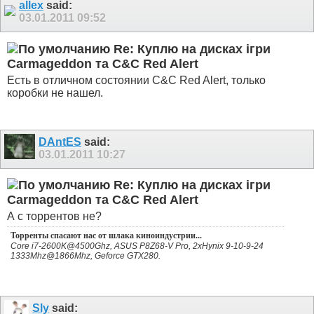
allex
said:
03.01.2011
09:52
Re: Куплю на дисках ігри
Carmageddon та C&C Red Alert
Есть в отличном состоянии C&C Red Alert, только
коробки не нашел.
DAntES
said:
03.01.2011
10:27
Re: Куплю на дисках ігри
Carmageddon та C&C Red Alert
А с торрентов не?
Торренты спасают нас от шлака киноиндустрии...
Core i7-2600K@4500Ghz, ASUS P8Z68-V Pro, 2xHynix 9-10-9-24
1333Mhz@1866Mhz, Geforce GTX280.
Sly
said: