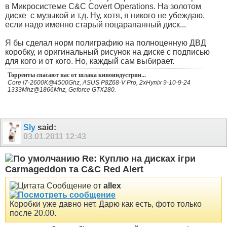
в Микросистеме C&C Covert Operations. На золотом
диске
с музыкой и т.д. Ну, хотя, я никого не убеждаю,
если надо именно старый поцарапанный диск...
Я бы сделал норм полиграфию на полноценную ДВД
коробку, и оригинальный рисунок на диске с подписью
для кого и от кого. Но, каждый сам выбирает.
Торренты спасают нас от шлака киноиндустрии...
Core i7-2600K@4500Ghz, ASUS P8Z68-V Pro, 2xHynix 9-10-9-24
1333Mhz@1866Mhz, Geforce GTX280.
Sly
said:
03.01.2011
12:43
Re: Куплю на дисках ігри
Carmageddon та C&C Red Alert
Сообщение от
allex
Коробки уже давно нет. Дарю как есть, фото только
после 20.00.