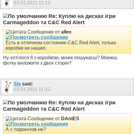
03.01.2011
11:12
Re: Куплю на дисках ігри
Carmageddon та C&C Red Alert
Сообщение от
allex
Есть в отличном состоянии C&C Red Alert, только
коробки не нашел.
Ну хотілося б з коробкою, може пошукаєш? Моежш
фотку виложити з двох сторін?
Sly
said:
03.01.2011
11:12
Re: Куплю на дисках ігри
Carmageddon та C&C Red Alert
Сообщение от
DAntES
А с торрентов не?