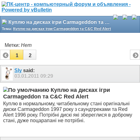
Куплю на дисках ігри Carmageddon та C&C Red Alert
Тема:
Куплю на дисках ігри Carmageddon та C&C Red Alert
Метки:
Нет
1
2
Sly
said:
03.01.2011
09:29
Куплю на дисках ігри
Carmageddon та C&C Red Alert
Куплю в нормальному, читабельному стані оригінальні
диски Carmageddon 1997 року з саундтреками та Red
Alert 1996 року. Потрібні дискі які збереглися в доброму
стані, дуже поцарапані не потрібні.