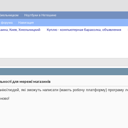
Хмельницком
Ноутбуки в Нетешине
 форума
Навигация
аина, Киев, Хмельницкий
Куплю - компьютерная барахолка, объявления
ьності для мережі магазинів
ію/людей, які зможуть написати (мають робочу платформу) програму лоял
іново!