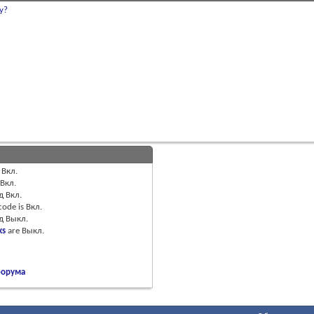
у?
Вкл.
Вкл.
д
Вкл.
code is
Вкл.
од
Выкл.
ks
are
Выкл.
форума