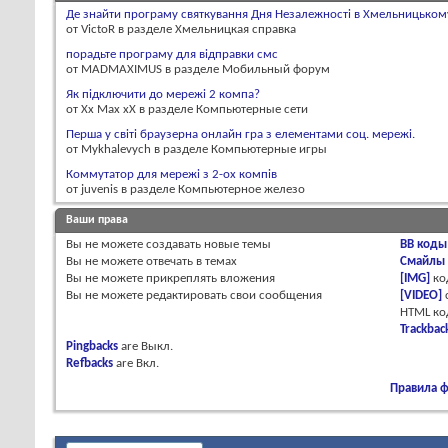
Де знайти програму святкування Дня Незалежності в Хмельницьком
от VictoR в разделе Хмельницкая справка
порадьте програму для відправки смс
от MADMAXIMUS в разделе Мобильный форум
Як підключити до мережі 2 компа?
от Xx Max xX в разделе Компьютерные сети
Перша у світі браузерна онлайн гра з елементами соц. мережі.
от Mykhalevych в разделе Компьютерные игры
Коммутатор для мережі з 2-ох компів
от juvenis в разделе Компьютерное железо
Ваши права
Вы
не можете
создавать новые темы
BB коды
Вы
не можете
отвечать в темах
Смайлы
Вы
не можете
прикреплять вложения
[IMG]
ко
Вы
не можете
редактировать свои сообщения
[VIDEO]
HTML к
Trackbac
Pingbacks
are
Выкл.
Refbacks
are
Вкл.
Правила 