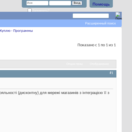
Помощь
Запомнить?
Расширенный поиск
Куплю - Программы
Показано с 1 по 1 из 1
Опции темы
Отображение
#1
ьності (дисконтну) для мережі магазинів з інтеграцією її з