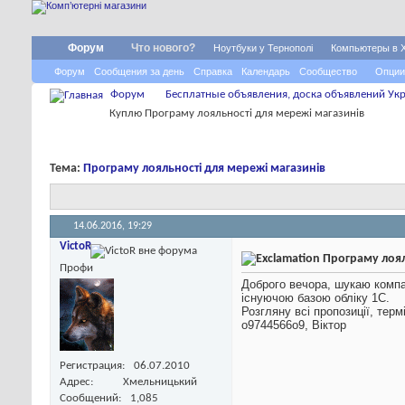
Форум
Что нового?
Ноутбуки у Тернополі
Компьютеры в 
Форум
Сообщения за день
Справка
Календарь
Сообщество
Опции
Форум
Бесплатные объявления, доска объявлений Укр
Куплю Програму лояльності для мережі магазинів
Тема:
Програму лояльності для мережі магазинів
14.06.2016,
19:29
VictoR
Програму лоял
Профи
Доброго вечора, шукаю компан
існуючою базою обліку 1С.
Розгляну всі пропозиції, терм
о9744566о9, Віктор
Регистрация
06.07.2010
Адрес
Хмельницький
Сообщений
1,085