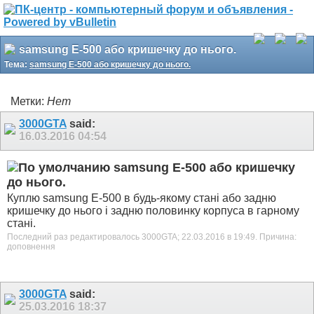
samsung E-500 або кришечку до нього.
Тема:
samsung E-500 або кришечку до нього.
Метки:
Нет
3000GTA
said:
16.03.2016
04:54
samsung E-500 або кришечку
до нього.
Куплю samsung E-500 в будь-якому стані або задню
кришечку до нього і задню половинку корпуса в гарному
стані.
Последний раз редактировалось 3000GTA; 22.03.2016 в
19:49
.
Причина:
доповнення
3000GTA
said:
25.03.2016
18:37