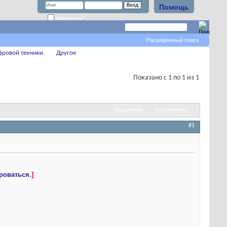
Помощь
Запомнить?
Расширенный поиск
фровой техники.
Другое
Показано с 1 по 1 из 1
Опции темы
Отображение
#1
роваться.
]