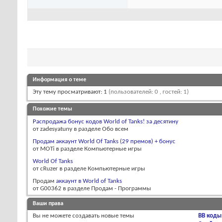
Информация о теме
Эту тему просматривают: 1
(пользователей: 0 , гостей: 1)
Похожие темы
Распродажа бонус кодов World of Tanks! за десятину
от zadesyatuny в разделе Обо всем
Продам аккаунт World Of Tanks (29 премов) + бонус
от MOTi в разделе Компьютерные игры
World Of Tanks
от cRuzer в разделе Компьютерные игры
Продам
аккаунт в World of Tanks
от G00362 в разделе Продам - Программы
Ваши права
Вы
не можете
создавать новые темы
BB коды