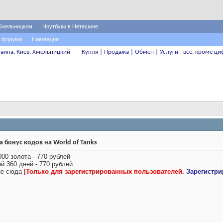
Хмельницком
Ноутбуки в Нетешине
 форума
Навигация
аина, Киев, Хмельницкий
Купля | Продажа | Обмен | Услуги - все, кроме ци
 бонус кодов на World of Tanks
000 золота - 770 рублей
й 360 дней - 770 рублей
не сюда
[Только для зарегистрированных пользователей.
Зарегистри