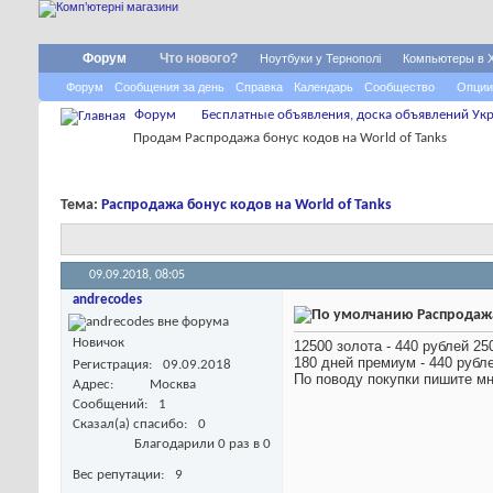
Форум
Что нового?
Ноутбуки у Тернополі
Компьютеры в 
Форум
Сообщения за день
Справка
Календарь
Сообщество
Опции
Форум
Бесплатные объявления, доска объявлений Укр
Продам Распродажа бонус кодов на World of Tanks
Тема:
Распродажа бонус кодов на World of Tanks
09.09.2018,
08:05
andrecodes
Распродажа
Новичок
12500 золота - 440 рублей 25
180 дней премиум - 440 рубле
Регистрация
09.09.2018
По поводу покупки пишите м
Адрес
Москва
Сообщений
1
Сказал(а) спасибо
0
Благодарили 0 раз в 0
Вес репутации
9