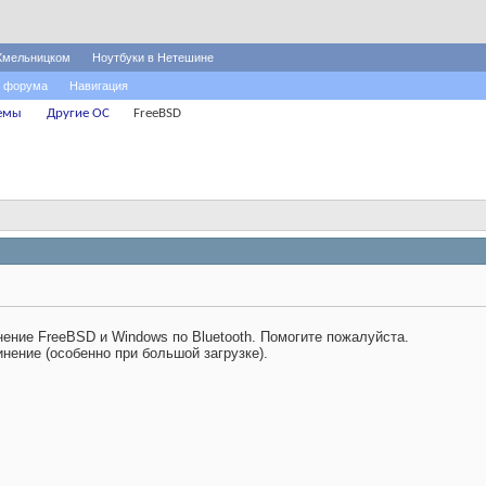
Хмельницком
Ноутбуки в Нетешине
 форума
Навигация
емы
Другие ОС
FreeBSD
ение FreeBSD и Windows по Bluetooth. Помогите пожалуйста.
нение (особенно при большой загрузке).