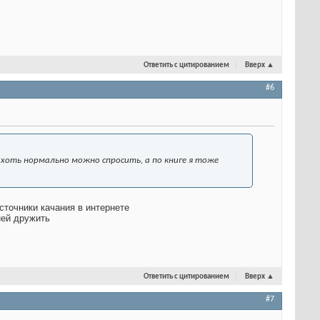
Ответить с цитированием
Вверх
▲
#6
хоть нормально можно спросить, а по книге я тоже
источники качания в интернете
 ней дружить
Ответить с цитированием
Вверх
▲
#7