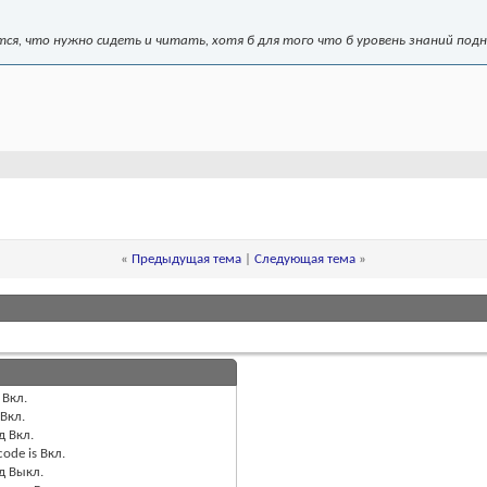
тся, что нужно сидеть и читать, хотя б для того что б уровень знаний подн
«
Предыдущая тема
|
Следующая тема
»
Вкл.
Вкл.
д
Вкл.
code is
Вкл.
од
Выкл.