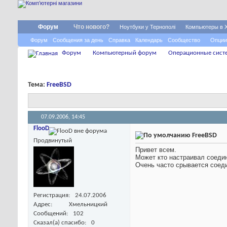
Форум
Что нового?
Ноутбуки у Тернополі
Компьютеры в 
Форум
Сообщения за день
Справка
Календарь
Сообщество
Опции
Форум
Компьютерный форум
Операционные сист
Тема:
FreeBSD
07.09.2006,
14:45
FlooD
FreeBSD
Продвинутый
Привет всем.
Может кто настраивал соедин
Очень часто срывается соеди
Регистрация
24.07.2006
Адрес
Хмельницкий
Сообщений
102
Сказал(а) спасибо
0