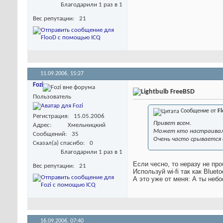
Благодарили 1 раз в 1
Вес репутации
21
11.09.2006,
15:27
Fozi
FreeBSD
Пользователь
Сообщение от
F
Регистрация
15.05.2006
Привет всем.
Адрес
Хмельницкий
Может кто настраивал 
Сообщений
35
Очень часто срывается 
Сказал(а) спасибо
0
Благодарили 1 раз в 1
Если чесно, то неразу не пр
Вес репутации
21
Используй wi-fi так как Bluet
А это уже от меня: А ты неб
16.09.2006,
07:40