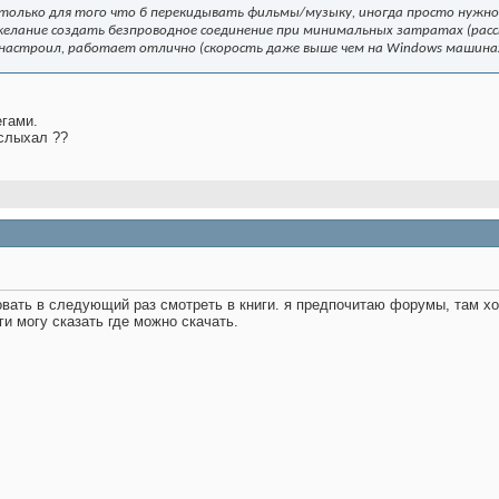
только для того что б перекидывать фильмы/музыку, иногда просто нужно 
желание создать безпроводное соединение при минимальных затратах (расст
я настроил, работает отлично (скорость даже выше чем на Windows машина
егами.
 слыхал ??
вать в следующий раз смотреть в книги. я предпочитаю форумы, там хот
ги могу сказать где можно скачать.