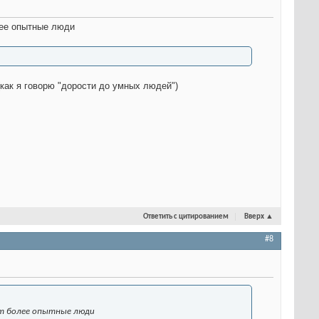
олее опытные люди
 (как я говорю "дорости до умных людей")
Ответить с цитированием
Вверх
▲
#8
уют более опытные люди