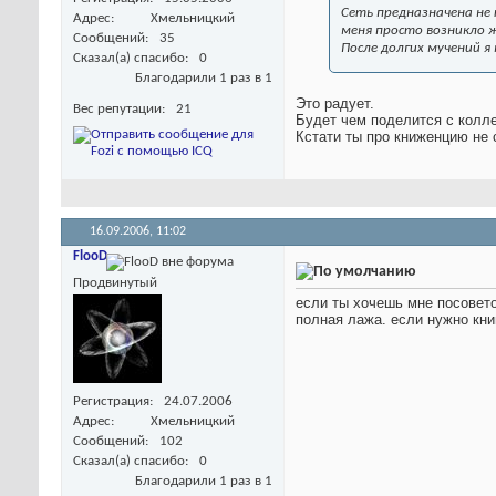
Сеть предназначена не 
Адрес
Хмельницкий
меня просто возникло 
Сообщений
35
После долгих мучений 
Сказал(а) спасибо
0
Благодарили 1 раз в 1
Это радует.
Вес репутации
21
Будет чем поделится с колл
Кстати ты про книженцию не
16.09.2006,
11:02
FlooD
Продвинутый
если ты хочешь мне посовето
полная лажа. если нужно кни
Регистрация
24.07.2006
Адрес
Хмельницкий
Сообщений
102
Сказал(а) спасибо
0
Благодарили 1 раз в 1