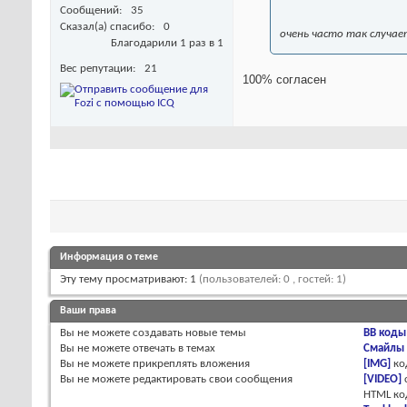
Сообщений
35
Сказал(а) спасибо
0
очень часто так случае
Благодарили 1 раз в 1
Вес репутации
21
100% согласен
Информация о теме
Эту тему просматривают: 1
(пользователей: 0 , гостей: 1)
Ваши права
Вы
не можете
создавать новые темы
BB коды
Вы
не можете
отвечать в темах
Смайлы
Вы
не можете
прикреплять вложения
[IMG]
ко
Вы
не можете
редактировать свои сообщения
[VIDEO]
HTML к