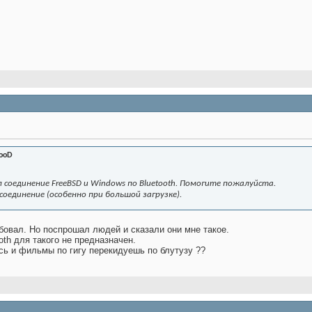
looD
соединение FreeBSD и Windows по Bluetooth. Помогите пожалуйста.
соединение (особенно при большой загрузке).
обовал. Но поспрошал людей и сказали они мне такое.
ooth для такого не предназначен.
ось и фильмы по гигу перекидуешь по блутузу ??