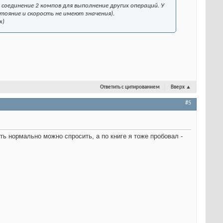
соединение 2 компов для выполнение других операций. У
ояние и скорость не имеют значения).
х)
Ответить с цитированием
Вверх
▲
#5
ь нормально можно спросить, а по книге я тоже пробовал -