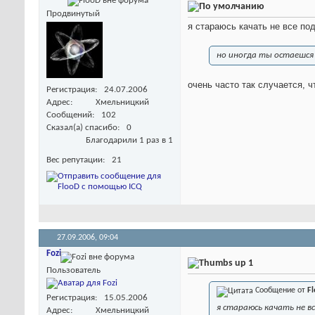
Продвинутый
я стараюсь качать не все под
но иногда ты остаешся 
очень часто так случается, ч
Регистрация
24.07.2006
Адрес
Хмельницкий
Сообщений
102
Сказал(а) спасибо
0
Благодарили 1 раз в 1
Вес репутации
21
27.09.2006,
09:04
Fozi
1
Пользователь
Сообщение от
F
Регистрация
15.05.2006
я стараюсь качать не в
Адрес
Хмельницкий