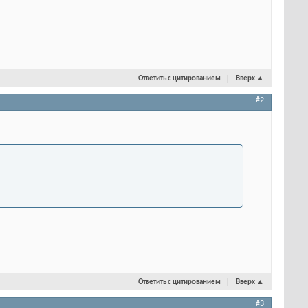
Ответить с цитированием
Вверх
▲
#2
Ответить с цитированием
Вверх
▲
#3