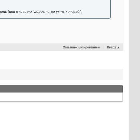
ять (как я говорю "дорости до умных людей")
Ответить с цитированием
Вверх
▲