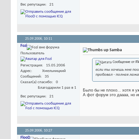
Вес репутации
21
25.09.2006,
10:11
Fozi
Samba
Пользователь
Сообщение от
F
Регистрация
15.05.2006
если ты хочешь мне по
Адрес
Хмельницкий
пробовал - полная лажа
Сообщений
35
Сказал(а) спасибо
0
Благодарили 1 раз в 1
Было бы не плохо... хотя я 
А фот форум это даааа, но и
Вес репутации
21
25.09.2006,
10:27
FlooD