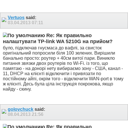
Vertuos
said:
03.04.2013
07:11
Re: Як правильно
налаштувати TP-link WA 5210G на прийом?
було, підключав гнусмаса до вафлі, за свисток
оригінальний попросили біля 100 зелених. Вирішили
банально просто: роутер + 40см витої пари. Виникло
питання звязки двох роутерів по Wi-Fi. із того, що
памятаю - на донорі нету вибираємо зону - США, канал -
11, DHCP на клієнті відключити і привязати по
постійному айпі, окрім того - відключити WAN-port в тому
ж клієнті. Десь була ціла інструкція покрокова, якщо
найду - скину.
golovchuck
said:
08.04.2013
21:56
Re: Як правильно