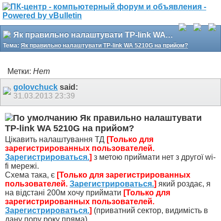
Як правильно налаштувати TP-link WA 5210G на прийом?
Тема:
Як правильно налаштувати TP-link WA 5210G на прийом?
Метки:
Нет
golovchuck
said:
31.03.2013
23:39
Як правильно налаштувати
TP-link WA 5210G на прийом?
Цікавить налаштування ТД
[Только для
зарегистрированных пользователей.
Зарегистрироваться.
]
з метою приймати нет з другої wi-
fi мережі.
Схема така, є
[Только для зарегистрированных
пользователей.
Зарегистрироваться.
]
який роздає, я
на відстані 200м хочу приймати
[Только для
зарегистрированных пользователей.
Зарегистрироваться.
]
(приватний сектор, видимість в
дану пору року пряма).