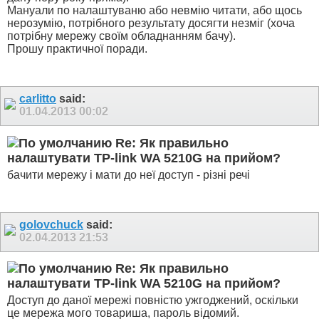
Мануали по налаштуваню або невмію читати, або щось
нерозумію, потрібного результату досягти незміг (хоча
потрібну мережу своїм обладнанням бачу).
Прошу практичної поради.
carlitto
said:
01.04.2013
00:02
Re: Як правильно
налаштувати TP-link WA 5210G на прийом?
бачити мережу і мати до неї доступ - різні речі
golovchuck
said:
02.04.2013
21:53
Re: Як правильно
налаштувати TP-link WA 5210G на прийом?
Доступ до даної мережі повністю ужгоджений, оскільки
це мережа мого товариша, пароль відомий.